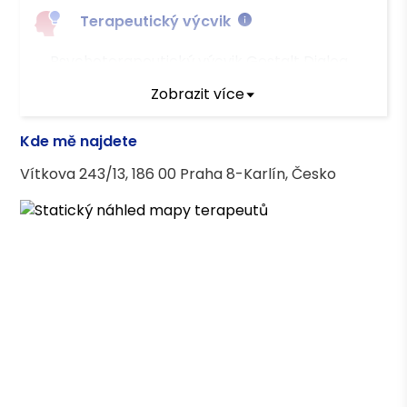
Terapeutický výcvik
Psychoterapeutický výcvik Gestalt Dialog
Zobrazit více
Terapeutické kurzy
Kde mě najdete
Kurz krizové intervence (Déčko Liberec)
Vítkova 243/13, 186 00 Praha 8-Karlín, Česko
Výcvik v relaxačních technikách (Helios)
Mindfulness based stres reduction (Paula
Fassati)
Asociace terapeutů
Česká asociace pro psychoterapii (ČAP) -
kandidátní členství