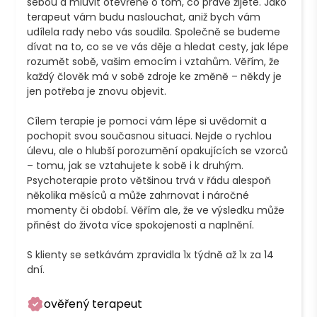
sebou a mluvit otevřeně o tom, co právě žijete. Jako 
terapeut vám budu naslouchat, aniž bych vám 
udílela rady nebo vás soudila. Společně se budeme 
dívat na to, co se ve vás děje a hledat cesty, jak lépe 
rozumět sobě, vašim emocím i vztahům. Věřím, že 
každý člověk má v sobě zdroje ke změně – někdy je 
jen potřeba je znovu objevit. 

Cílem terapie je pomoci vám lépe si uvědomit a 
pochopit svou současnou situaci. Nejde o rychlou 
úlevu, ale o hlubší porozumění opakujících se vzorců 
– tomu, jak se vztahujete k sobě i k druhým. 
Psychoterapie proto většinou trvá v řádu alespoň 
několika měsíců a může zahrnovat i náročné 
momenty či období. Věřím ale, že ve výsledku může 
přinést do života více spokojenosti a naplnění. 

S klienty se setkávám zpravidla 1x týdně až 1x za 14 
ověřený terapeut