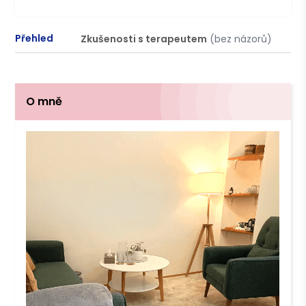
Přehled
Zkušenosti s terapeutem
(bez názorů)
P
O mně