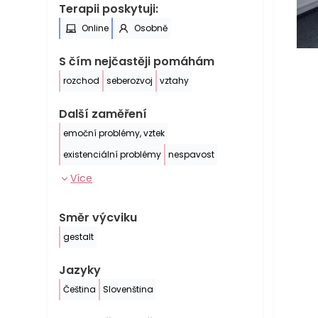
Terapii poskytuji:
Online
Osobně
S čím nejčastěji pomáhám
rozchod
seberozvoj
vztahy
Další zaměření
emoční problémy, vztek
existenciální problémy
nespavost
Více
Směr výcviku
gestalt
Jazyky
Čeština
Slovenština