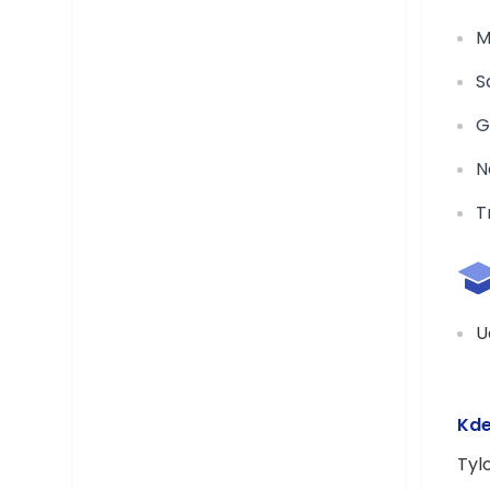
M
S
G
N
T
U
Kde
Tyl