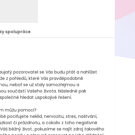
ky spolupráce
ujatý pozorovatel se Vás budu ptát a nahlížet 
íže z pohledů, které Vás pravděpodobně 
ou, neboť se už staly samozřejmou a 
nou součástí Vašeho života. Následně pak 
polečné hledat uspokojivé řešení.

m můžu pomoci?

ě pociťujete neklid, nervozitu, stres, naštvání, 
zkost či prázdnotu, a cokoliv z toho negativně 
 Váš běžný život...pokusíme se najít zdroj takového 