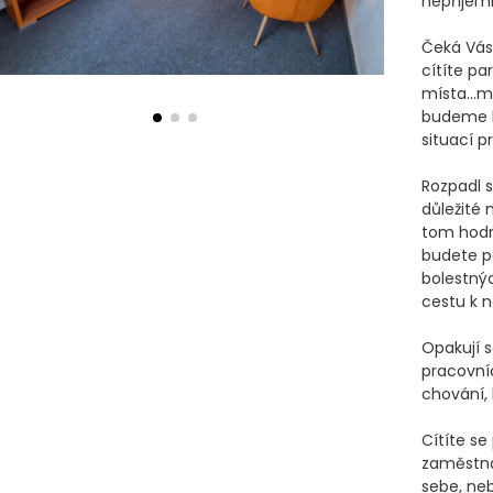
nepříjemn
Čeká Vás 
cítíte pa
místa...
budeme hl
situací pro
Rozpadl se
důležité 
tom hodn
budete p
bolestnýc
cestu k n
Opakují s
pracovníc
chování, 
Cítíte se
zaměstná
sebe, neb