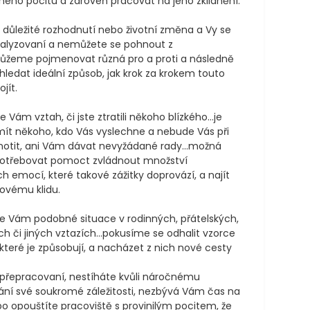
ého pocitu a zároveň pracovat na jeho zklidnění.

důležité rozhodnutí nebo životní změna a Vy se 
ralyzovaní a nemůžete se pohnout z 
můžeme pojmenovat různá pro a proti a následně 
edat ideální způsob, jak krok za krokem touto 
jít.

 Vám vztah, či jste ztratili někoho blízkého...je 
mít někoho, kdo Vás vyslechne a nebude Vás při 
otit, ani Vám dávat nevyžádané rady...možná 
otřebovat pomoct zvládnout množství 
h emocí, které takové zážitky doprovází, a najít 
ovému klidu.

e Vám podobné situace v rodinných, přátelských, 
h či jiných vztazích...pokusíme se odhalit vzorce 
které je způsobují, a nacházet z nich nové cesty

 přepracovaní, nestíháte kvůli náročnému 
ní své soukromé záležitosti, nezbývá Vám čas na 
o opouštíte pracoviště s provinilým pocitem, že 