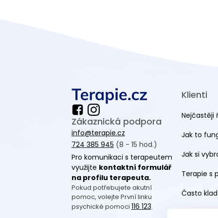
Klienti
Nejčastěji 
Zákaznická podpora
info@terapie.cz
Jak to fun
724 385 945
(8 - 15 hod.)
Jak si vyb
Pro komunikaci s terapeutem
využijte
kontaktní formulář
Terapie s 
na profilu terapeuta.
Pokud potřebujete akutní
Často klad
pomoc, volejte První linku
116 123
psychické pomoci
.
Blog