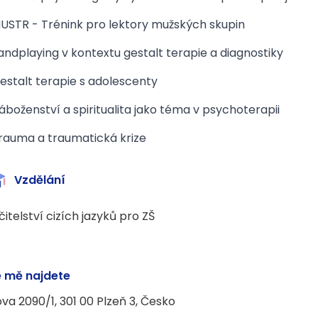
USTR - Trénink pro lektory mužských skupin
andplaying v kontextu gestalt terapie a diagnostiky
estalt terapie s adolescenty
áboženství a spiritualita jako téma v psychoterapii
rauma a traumatická krize
Vzdělání
čitelství cizích jazyků pro ZŠ
 mě najdete
ova 2090/1, 301 00 Plzeň 3, Česko