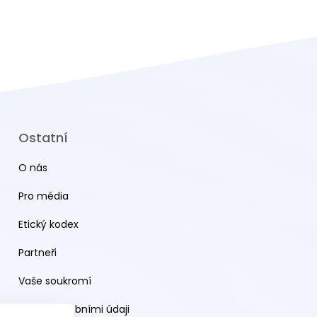
Ostatní
O nás
Pro média
Etický kodex
Partneři
Vaše soukromí
Práce s osobními údaji