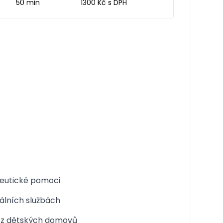
50 min
1300 Kč s DPH
peutické pomoci
álních službách
h z dětských domovů