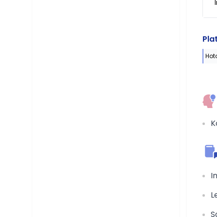
Pla
Hot
K
I
L
S