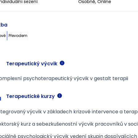
Individuální sezení
Osobně, Online
tba
ově
Převodem
Terapeutický výcvik
omplexní psychoterapeutický výcvik v gestalt terapii
Terapeutické kurzy
ntegrovaný výcvik v základech krizové intervence a tera
ektorský kurz a sebezkušenostní výcvik pracovníků v soci
ociálně psychologický výcvik vedení skupin dospívajícíc