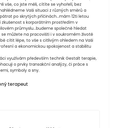
hli vše, co jste měli, cítíte se vyhořelí, bez 
nahlédneme Vaši situaci z různých směrů a 
átrat po skrytých příčinách…mám 12ti letou 
í zkušenost s korporátním prostředím v 
lovém průmyslu…budeme společně hledat 
k se můžete na pracovišti i v soukromém životě 
ě cítit lépe, to vše s citlivým ohledem na Vaši 
rofesní a ekonomickou spokojenost a stabilitu

áci využívám především technik Gestalt terapie, 
hacuji o prvky transakční analýzy, či práce s 
emi, symboly a sny.
ený terapeut