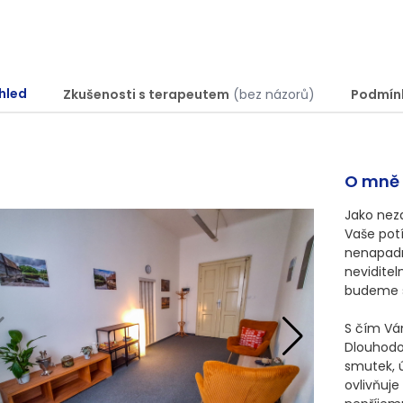
hled
Zkušenosti s terapeutem
(bez názorů)
Podmín
O mně
Jako neza
Vaše pot
nenapadn
neviditel
budeme s
S čím Vá
Dlouhodob
smutek, ú
ovlivňuje