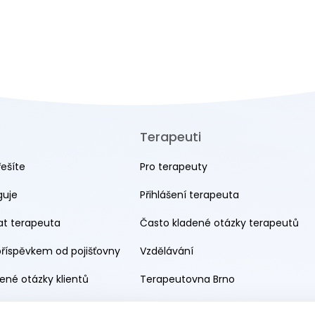
Terapeuti
řešíte
Pro terapeuty
guje
Přihlášení terapeuta
rat terapeuta
Často kladené otázky terapeutů
příspěvkem od pojišťovny
Vzdělávání
ené otázky klientů
Terapeutovna Brno
Terapeutovna Praha