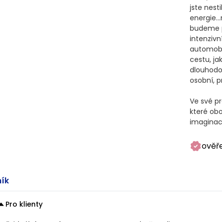
jste nesti
energie…
budeme p
intenzivn
automobi
cestu, ja
dlouhodob
osobní, p
Ve své pr
které obo
imaginac
ověř
ík
Pro klienty