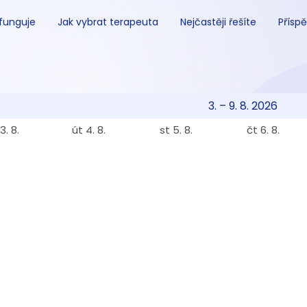
 funguje
Jak vybrat terapeuta
Nejčastěji řešíte
Příspě
3. – 9. 8. 2026
3. 8.
út 4. 8.
st 5. 8.
čt 6. 8.