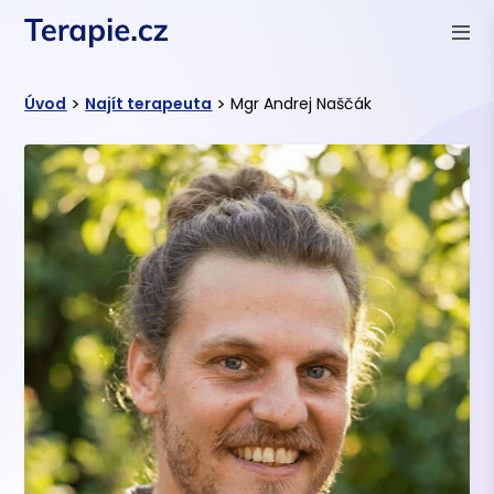
>
>
Úvod
Najít terapeuta
Mgr Andrej Naščák