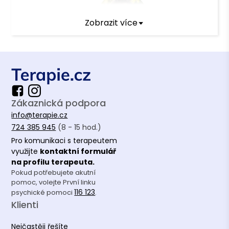
Zobrazit více
Jak pěstovat odolnost dospívajících
bez tlaku na výkon
Článek
•
Terapie.cz
Zákaznická podpora
info@terapie.cz
724 385 945
(8 - 15 hod.)
Pro komunikaci s terapeutem
využijte
kontaktní formulář
na profilu terapeuta.
Pokud potřebujete akutní
Gaslighting ve vztahu: Jak
pomoc, volejte První linku
nenápadně ztrácíte důvěru v sebe
116 123
psychické pomoci
.
Článek
•
Terapie.cz
Klienti
Nejčastěji řešíte