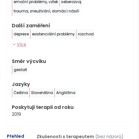
emoční problémy, vztek
seberozvoj
trauma, zneužívání, domácí násilí
Další zaměření
deprese
existenciální problémy
rozchod
Více
Směr výcviku
gestalt
Jazyky
Čeština
Slovenština
Angličtina
Poskytuji terapii od roku
2019
Přehled
Zkušenosti s terapeutem
(bez názorů)
P