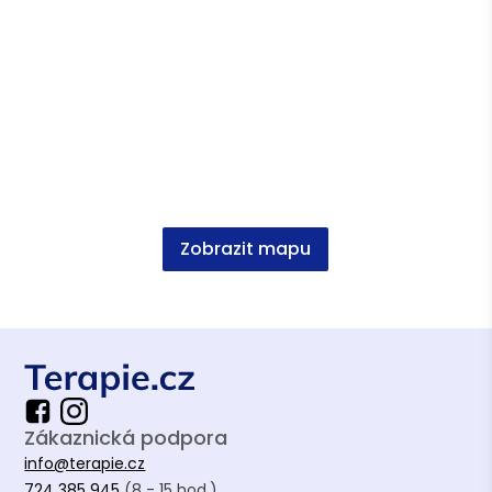
právo, Mrg. PF UPOL
Veřejná správa a regionální rozvoj, Ing. PEF
ČZU
Zobrazit mapu
Zákaznická podpora
info@terapie.cz
724 385 945
(8 - 15 hod.)