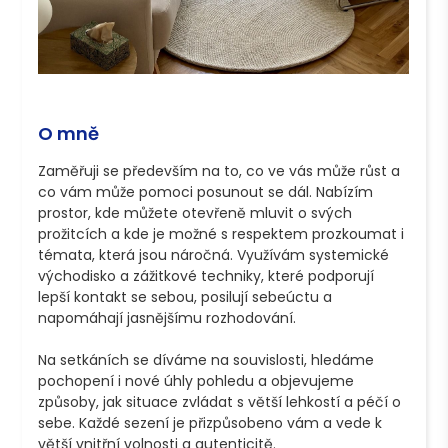
O mně
Zaměřuji se především na to, co ve vás může růst a 
co vám může pomoci posunout se dál. Nabízím 
prostor, kde můžete otevřeně mluvit o svých 
prožitcích a kde je možné s respektem prozkoumat i 
témata, která jsou náročná. Využívám systemické 
východisko a zážitkové techniky, které podporují 
lepší kontakt se sebou, posilují sebeúctu a 
napomáhají jasnějšímu rozhodování.

Na setkáních se díváme na souvislosti, hledáme 
pochopení i nové úhly pohledu a objevujeme 
způsoby, jak situace zvládat s větší lehkostí a péčí o 
sebe. Každé sezení je přizpůsobeno vám a vede k 
větší vnitřní volnosti a autenticitě.