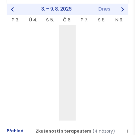
3. – 9. 8. 2026
Dnes
P 3.
Ú 4.
S 5.
Č 6.
P 7.
S 8.
N 9.
Přehled
Zkušenosti s terapeutem
(4 názory)
Pod