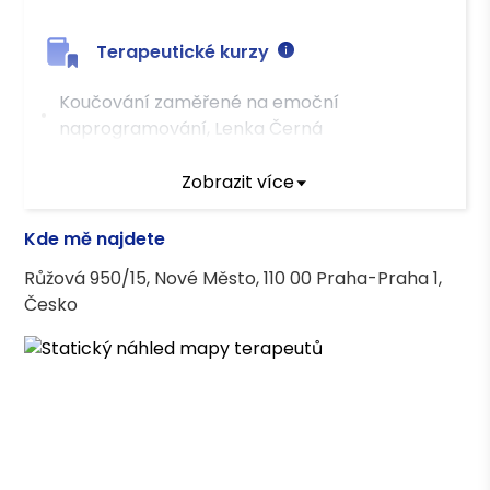
Terapeutické kurzy
Koučování zaměřené na emoční
naprogramování, Lenka Černá
Psychiatrické minimum
Zobrazit více
Lidský kaleidoskop, hněv a rodinná
rekonstrukce, W. Zahnd
Kde mě najdete
Sebepoškozující a sebevražedné chování
Růžová 950/15, Nové Město, 110 00 Praha-Praha 1,
dětí, mládeže a mladých dospělých a
Česko
význam péče o sebe sama, S. Buckbee, M.
Dupont
Vzdělání
Evropská studia se zaměřením na evropské