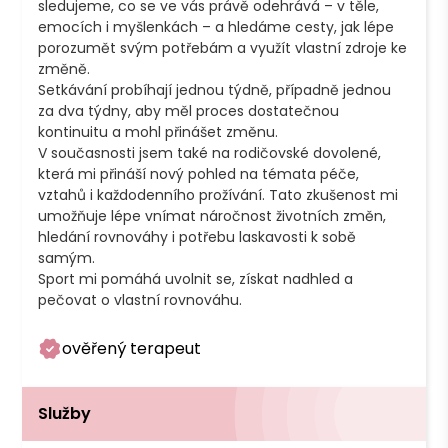
sledujeme, co se ve vás právě odehrává – v těle, 
emocích i myšlenkách – a hledáme cesty, jak lépe 
porozumět svým potřebám a využít vlastní zdroje ke 
změně.

Setkávání probíhají jednou týdně, případně jednou 
za dva týdny, aby měl proces dostatečnou 
kontinuitu a mohl přinášet změnu.

V současnosti jsem také na rodičovské dovolené, 
která mi přináší nový pohled na témata péče, 
vztahů i každodenního prožívání. Tato zkušenost mi 
umožňuje lépe vnímat náročnost životních změn, 
hledání rovnováhy i potřebu laskavosti k sobě 
samým.

Sport mi pomáhá uvolnit se, získat nadhled a 
pečovat o vlastní rovnováhu.
ověřený terapeut
Služby