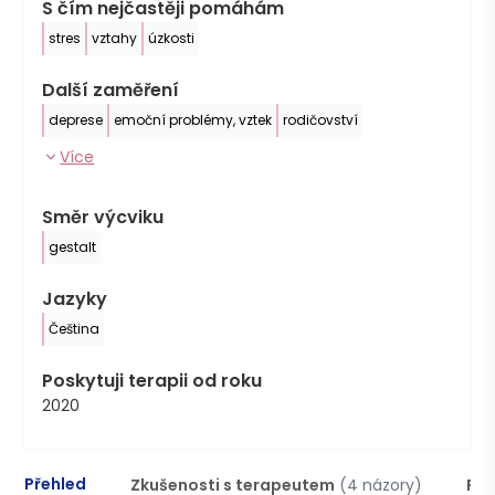
S čím nejčastěji pomáhám
stres
vztahy
úzkosti
Další zaměření
deprese
emoční problémy, vztek
rodičovství
Více
Směr výcviku
gestalt
Jazyky
Čeština
Poskytuji terapii od roku
2020
Přehled
Zkušenosti s terapeutem
(4 názory)
Pod