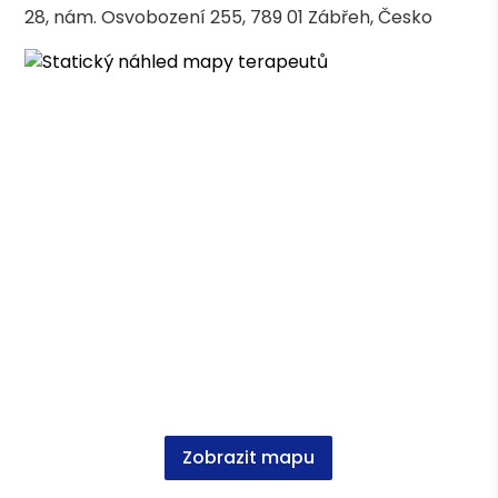
28, nám. Osvobození 255, 789 01 Zábřeh, Česko
Gestalt psychoterapie Dialog
Terapeutické kurzy
Psycholog ve zdravotnictví
Vzdělání
Psychologie, Mgr. FF UPOL
Zobrazit mapu