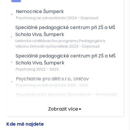
Nemocnice Šumperk
Psycholog ve zdravotnictví
2024
-
Doposud
Speciálně pedagogické centrum při ZŠ a MŠ
Schola Viva, Šumperk
Lektorka vzdělávacího programu Pedagogika k
výkonu činnosti vychovatele
2023
-
Doposud
Speciálně pedagogické centrum při ZŠ a MŠ
Schola Viva, Šumperk
Psycholog
2022
-
2023
Psychiatrie pro děti s.r.o., Uničov
Psycholog ve zdravotnictví
2021
-
2022
Psychiatrická léčebna Šternberk – Primariát
pedopsychiatrie
Psycholog ve zdravotnictví
2020
-
2022
Zobrazit více
Kde mě najdete
Terapeutický výcvik