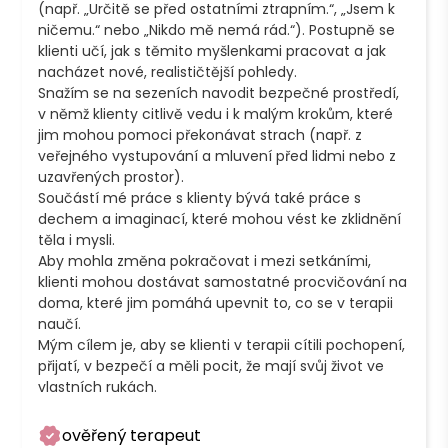
(např. „Určitě se před ostatními ztrapním.“, „Jsem k 
ničemu.“ nebo „Nikdo mě nemá rád.“). Postupně se 
klienti učí, jak s těmito myšlenkami pracovat a jak 
nacházet nové, realističtější pohledy.

Snažím se na sezeních navodit bezpečné prostředí, 
v němž klienty citlivě vedu i k malým krokům, které 
jim mohou pomoci překonávat strach (např. z 
veřejného vystupování a mluvení před lidmi nebo z 
uzavřených prostor).

Součástí mé práce s klienty bývá také práce s 
dechem a imaginací, které mohou vést ke zklidnění 
těla i mysli.

Aby mohla změna pokračovat i mezi setkáními, 
klienti mohou dostávat samostatné procvičování na 
doma, které jim pomáhá upevnit to, co se v terapii 
naučí.

Mým cílem je, aby se klienti v terapii cítili pochopení, 
přijatí, v bezpečí a měli pocit, že mají svůj život ve 
ověřený terapeut