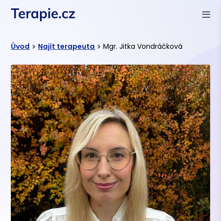
>
>
Úvod
Najít terapeuta
Mgr. Jitka Vondráčková