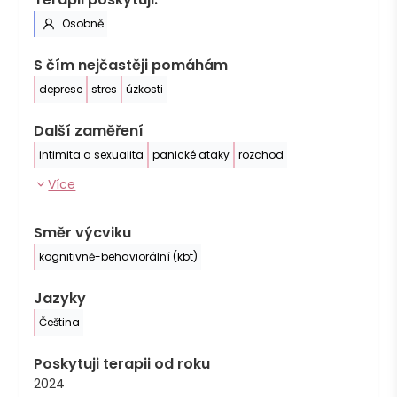
Osobně
S čím nejčastěji pomáhám
deprese
stres
úzkosti
Další zaměření
intimita a sexualita
panické ataky
rozchod
Více
Směr výcviku
kognitivně-behaviorální (kbt)
Jazyky
Čeština
Poskytuji terapii od roku
2024