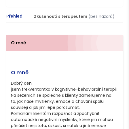
Přehled
Zkušenosti s terapeutem
(bez názorů)
P
O mně
O mně
Dobrý den,

jsem frekventantka v kognitivně-behaviorální terapii. 
Na sezeních se společně s klienty zaměřujeme na 
to, jak naše myšlenky, emoce a chování spolu 
souvisejí a jak jim lépe porozumět.

Pomáhám klientům rozpoznat a zpochybnit 
automatické negativní myšlenky, které jim mohou 
přinášet nejistotu, úzkost, smutek a jiné emoce 