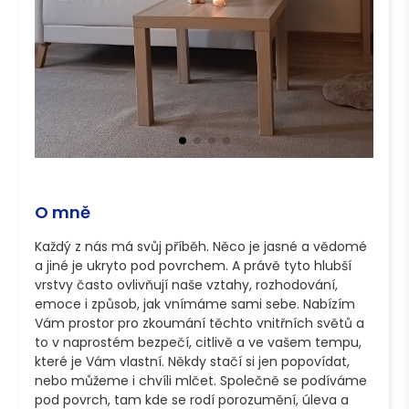
O mně
Každý z nás má svůj příběh. Něco je jasné a vědomé 
a jiné je ukryto pod povrchem. A právě tyto hlubší 
vrstvy často ovlivňují naše vztahy, rozhodování, 
emoce i způsob, jak vnímáme sami sebe. Nabízím 
Vám prostor pro zkoumání těchto vnitřních světů a 
to v naprostém bezpečí, citlivě a ve vašem tempu, 
které je Vám vlastní. Někdy stačí si jen popovídat, 
nebo můžeme i chvíli mlčet. Společně se podíváme 
pod povrch, tam kde se rodí porozumění, úleva a 