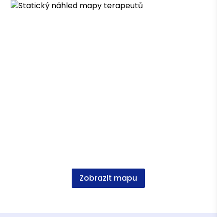
rozsahu cca 200 hodin
Asociace terapeutů
Česká asociace pro psychoterapii (ČAP) -
kandidátní členství
Vzdělání
Ostravská univerzita, Vyšší odborná škola
sociální, Jihočeská univerzita bez SZZ
SUR, hlubinně orientovaná psychodynamická
psychoterapie s integrativními prvky
Ostravská univerzita, Mgr
Zobrazit mapu