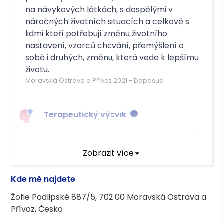
na návykových látkách, s dospělými v
náročných životních situacích a celkově s
lidmi kteří potřebují změnu životního
nastavení, vzorců chování, přemýšlení o
sobě i druhých, změnu, která vede k lepšímu
životu.
Moravská Ostrava a Přívoz
2021
-
Doposud
Terapeutický výcvik
SUR, hlubinně orientovaná psychodynamická
psychoterapie s integrativními prvky,
Zobrazit více
sebezkušenostní + teoretický modul
Kde mě najdete
Terapeutické kurzy
Žofie Podlipské 887/5, 702 00 Moravská Ostrava a
Přívoz, Česko
Další profesní vzdělání s certifikáty v