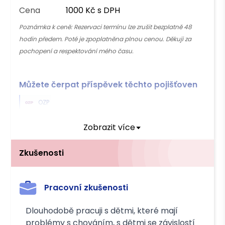
Cena
1000 Kč s DPH
Poznámka k ceně:
Rezervaci termínu lze zrušit bezplatně 48
hodin předem. Poté je zpoplatněna plnou cenou. Děkuji za
pochopení a respektování mého času.
Můžete čerpat příspěvek těchto pojišťoven
OZP
Zobrazit více
Platba
Hotově
Převodem
Zkušenosti
Pracovní zkušenosti
Dlouhodobě pracuji s dětmi, které mají
problémy s chováním, s dětmi se závislostí