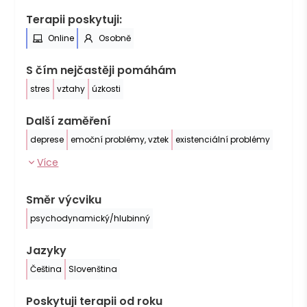
Terapii poskytuji:
Online
Osobně
S čím nejčastěji pomáhám
stres
vztahy
úzkosti
Další zaměření
deprese
emoční problémy, vztek
existenciální problémy
Více
Směr výcviku
psychodynamický/hlubinný
Jazyky
Čeština
Slovenština
Poskytuji terapii od roku