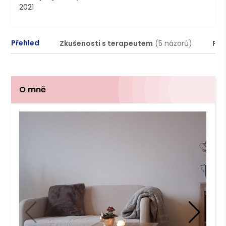
2021
Přehled
Zkušenosti s terapeutem
(5 názorů)
Pod
O mně