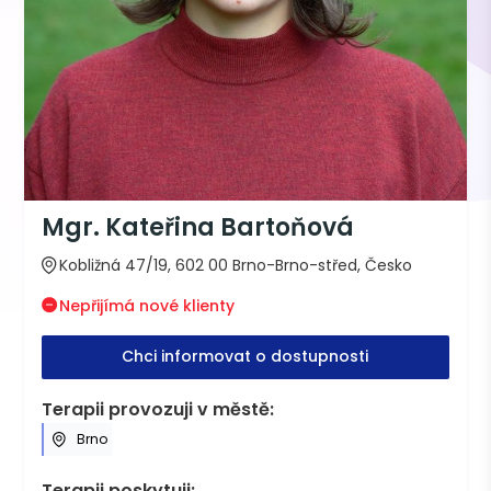
Mgr. Kateřina Bartoňová
Kobližná 47/19, 602 00 Brno-Brno-střed, Česko
Nepřijímá nové klienty
Chci informovat o dostupnosti
Terapii provozuji v městě:
Brno
Terapii poskytuji: