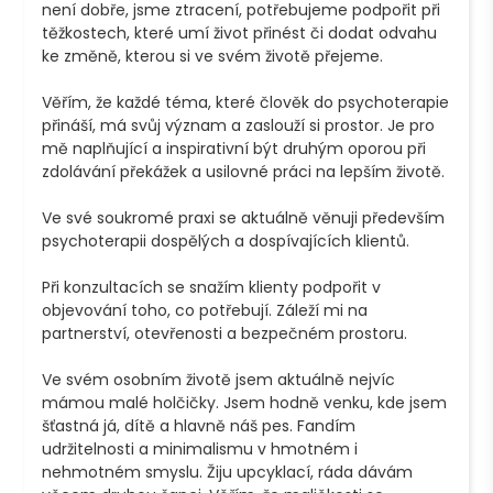
není dobře, jsme ztracení, potřebujeme podpořit při 
těžkostech, které umí život přinést či dodat odvahu 
ke změně, kterou si ve svém životě přejeme.  

Věřím, že každé téma, které člověk do psychoterapie 
přináší, má svůj význam a zaslouží si prostor. Je pro 
mě naplňující a inspirativní být druhým oporou při 
zdolávání překážek a usilovné práci na lepším životě. 

Ve své soukromé praxi se aktuálně věnuji především 
psychoterapii dospělých a dospívajících klientů.

Při konzultacích se snažím klienty podpořit v 
objevování toho, co potřebují. Záleží mi na 
partnerství, otevřenosti a bezpečném prostoru.

Ve svém osobním životě jsem aktuálně nejvíc 
mámou malé holčičky. Jsem hodně venku, kde jsem 
šťastná já, dítě a hlavně náš pes. Fandím 
udržitelnosti a minimalismu v hmotném i 
nehmotném smyslu. Žiju upcyklací, ráda dávám 