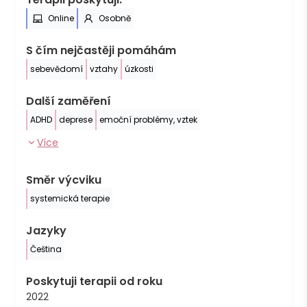
Online
Osobně
S čím nejčastěji pomáhám
sebevědomí
vztahy
úzkosti
Další zaměření
ADHD
deprese
emoční problémy, vztek
Více
Směr výcviku
systemická terapie
Jazyky
Čeština
Poskytuji terapii od roku
2022