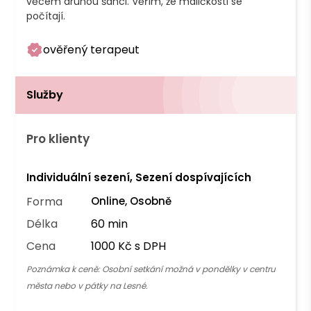
věcem druhou šanci. Věřím, že maličkosti se 
počítají. 
ověřený terapeut
Služby
Pro klienty
Individuální sezení, Sezení dospívajících
Forma
Online, Osobně
Délka
60 min
Cena
1000 Kč s DPH
Poznámka k ceně:
Osobní setkání možná v pondělky v centru
města nebo v pátky na Lesné.