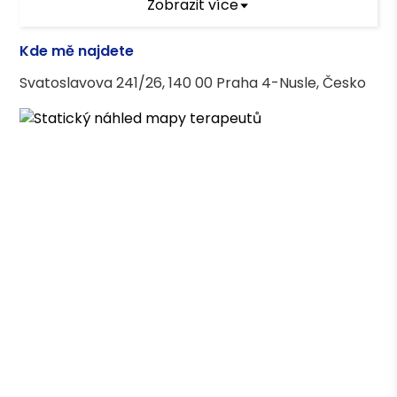
Zobrazit více
Daseinsanalytický psychoterapeutický
výcvik, PVŠPS
Kde mě najdete
Terapeutické kurzy
Svatoslavova 241/26, 140 00 Praha 4-Nusle, Česko
Základní krizová intervence (Remedium)
Základní a pokročilý kurz krizové intervence
s dětmi a dospívajícími (Remedium)
Trauma respektující přístup (SOFA)
Vedení rozhovoru s dětmi a dospívajícími
(MANSIO)
Deeskalační techniky (SOFA)
Asociace terapeutů
Česká asociace pro psychoterapii (ČAP) -