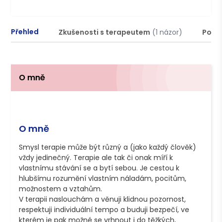
Přehled
Zkušenosti s terapeutem
(1 názor)
Podm
O mně
O mně
Smysl terapie může být různý a (jako každý člověk) 
vždy jedinečný. Terapie ale tak či onak míří k 
vlastnímu stávání se a bytí sebou. Je cestou k 
hlubšímu rozumění vlastním náladám, pocitům, 
možnostem a vztahům.

V terapii naslouchám a věnuji klidnou pozornost, 
respektuji individuální tempo a buduji bezpečí, ve 
kterém je pak možné se vrhnout i do těžkých, 