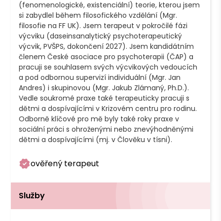
(fenomenologické, existenciální) teorie, kterou jsem 
si zabydlel během filosofického vzdělání (Mgr. 
filosofie na FF UK). Jsem terapeut v pokročilé fázi 
výcviku (daseinsanalytický psychoterapeutický 
výcvik, PVŠPS, dokončení 2027). Jsem kandidátním 
členem České asociace pro psychoterapii (ČAP) a 
pracuji se souhlasem svých výcvikových vedoucích 
a pod odbornou supervizí individuální (Mgr. Jan 
Andres) i skupinovou (Mgr. Jakub Zlámaný, Ph.D.).

Vedle soukromé praxe také terapeuticky pracuji s 
dětmi a dospívajícími v Krizovém centru pro rodinu. 
Odborně klíčové pro mě byly také roky praxe v 
sociální práci s ohroženými nebo znevýhodněnými 
ověřený terapeut
Služby