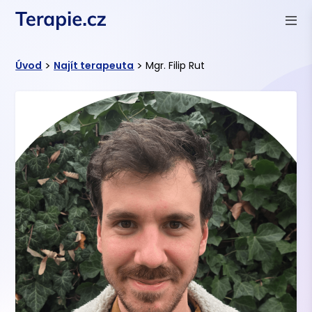
>
>
Úvod
Najít terapeuta
Mgr. Filip Rut