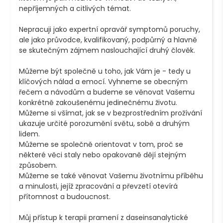
nepříjemných a citlivých témat.

Nepracuji jako expertní opravář symptomů poruchy, 
ale jako průvodce, kvalifikovaný, podpůrný a hlavně 
se skutečným zájmem naslouchající druhý člověk.

Můžeme být společně u toho, jak Vám je - tedy u 
klíčových nálad a emocí. Vyhneme se obecným 
řečem a návodům a budeme se věnovat Vašemu 
konkrétně zakoušenému jedinečnému životu.

Můžeme si všímat, jak se v bezprostředním prožívání 
ukazuje určité porozumění světu, sobě a druhým 
lidem.

Můžeme se společně orientovat v tom, proč se 
některé věci staly nebo opakovaně dějí stejným 
způsobem.

Můžeme se také věnovat Vašemu životnímu příběhu 
a minulosti, jejíž zpracování a převzetí otevírá 
přítomnost a budoucnost. 

Můj přístup k terapii pramení z daseinsanalytické 