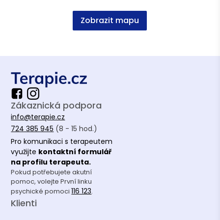
kandidátní členství
Zobrazit mapu
Vzdělání
Filosofie, Mgr., FF UK
Zákaznická podpora
info@terapie.cz
724 385 945
(8 - 15 hod.)
Pro komunikaci s terapeutem
využijte
kontaktní formulář
na profilu terapeuta.
Pokud potřebujete akutní
pomoc, volejte První linku
116 123
psychické pomoci
.
Klienti