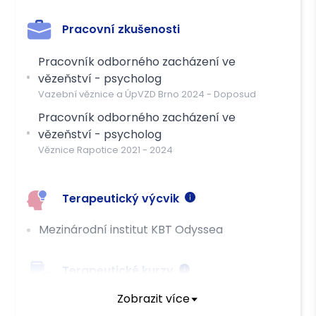
Pracovní zkušenosti
Pracovník odborného zacházení ve
vězeňství - psycholog
Vazební věznice a ÚpVZD Brno
2024
-
Doposud
Pracovník odborného zacházení ve
vězeňství - psycholog
Věznice Rapotice
2021
-
2024
Terapeutický výcvik
Mezinárodní institut KBT Odyssea
Terapeutické kurzy
Zobrazit více
Kurz kompletní krizové intervence (150 hod)