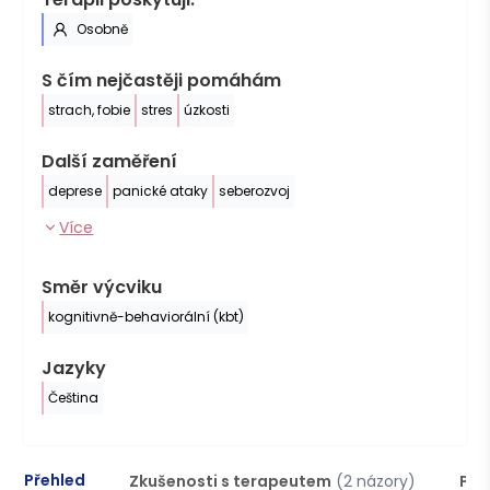
Osobně
S čím nejčastěji pomáhám
strach, fobie
stres
úzkosti
Další zaměření
deprese
panické ataky
seberozvoj
Více
Směr výcviku
kognitivně-behaviorální (kbt)
Jazyky
Čeština
Přehled
Zkušenosti s terapeutem
(2 názory)
Pod