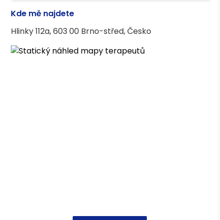
- Déčko Liberec, a.s.
Kde mě najdete
Asociace terapeutů
Hlinky 112a, 603 00 Brno-střed, Česko
Česká asociace pro psychoterapii (ČAP) -
kandidátní členství
Vzdělání
Psychologie, Mgr. FF MU