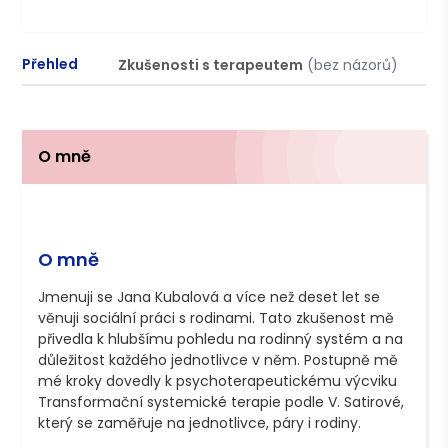
Přehled
Zkušenosti s terapeutem
(bez názorů)
P
O mně
O mně
Jmenuji se Jana Kubalová a více než deset let se 
věnuji sociální práci s rodinami. Tato zkušenost mě 
přivedla k hlubšímu pohledu na rodinný systém a na 
důležitost každého jednotlivce v něm. Postupně mě 
mé kroky dovedly k psychoterapeutickému výcviku 
Transformační systemické terapie podle V. Satirové, 
který se zaměřuje na jednotlivce, páry i rodiny. 
