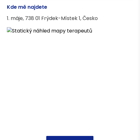
Kde mě najdete
Vzdělání
1. máje, 738 01 Frýdek-Místek 1, Česko
Charitativní a sociální práce, Mgr., UP v
Olomouci
Poradenství v sociální práci, Bc., Ostravská
univerzita