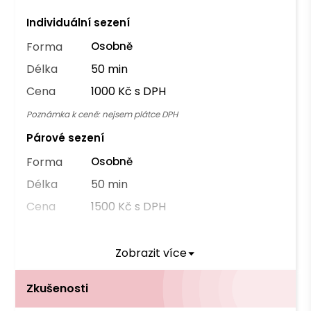
Individuální sezení
Forma
Osobně
Délka
50 min
Cena
1000 Kč s DPH
Poznámka k ceně:
nejsem plátce DPH
Párové sezení
Forma
Osobně
Délka
50 min
Cena
1500 Kč s DPH
Zobrazit více
Můžete čerpat příspěvek těchto pojišťoven
OZP
Zkušenosti