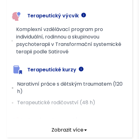
Platba
Terapeutický výcvik
Hotově
Převodem
Komplexní vzdělávací program pro
individuální, rodinnou a skupinovou
psychoterapii v Transformační systemické
terapii podle Satirové
Terapeutické kurzy
Narativní práce s dětským traumatem (120
h)
Terapeutické rodičovství (48 h)
Asociace terapeutů
Zobrazit více
Česká asociace pro psychoterapii (ČAP)