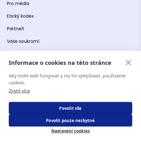
Pro média
Etický kodex
Partneři
Vaše soukromí
Práce s osobními údaji
Informace o cookies na této stránce
Obchodní podmínky
Aby mohl web fungovat a my ho vylepšovat, používáme
Podmínky používání platformy
cookies.
Zjistit více
Copyright Terapie CZ s.r.o. 2026. Všechna práva
Povolit vše
vyhrazena. Web provozuje Terapie CZ s.r.o. IČO:
Povolit pouze nezbytné
19644078.
Nastavení cookies