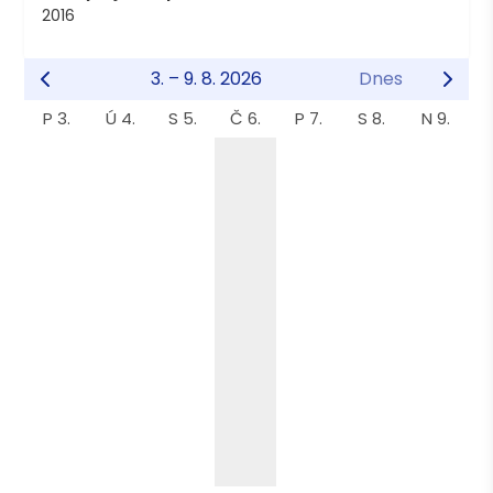
2016
3. – 9. 8. 2026
Dnes
P 3.
Ú 4.
S 5.
Č 6.
P 7.
S 8.
N 9.