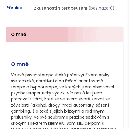
Přehled
Zkušenosti s terapeutem
(bez názorů)
P
O mně
O mně
Ve své psychoterapeutické práci využívám prvky 
systemické, narativní a na řešení orientované 
terapie a hypnoterapie, ve kterých jsem absolvoval 
psychoterapeutický výcvik. Víc než 8 let jsem 
pracoval s lidmi, kteří se ve svém životě setkali se 
závislostí (alkohol, drogy, hrací automaty, sázení, 
gambling...) a také s jejich blízkými a rodinnými 
příslušníky. Ve své soukromé praxi se setkávám s 
širokým spektrem klientely. Sám sílu čerpám s 