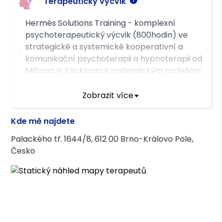
Terapeutický výcvik
Hermés Solutions Training - komplexní
psychoterapeutický výcvik (800hodin) ve
strategické a systemické kooperativní a
komunikační psychoterapii a hypnoterapii od
Miltona H. Ericksona k systemickým na řešení
a kooperaci zaměřeným přístupům
Zobrazit více
Terapeutické kurzy
Kde mě najdete
Akreditovaný kurz - Psycholog ve
Palackého tř. 1644/8, 612 00 Brno-Královo Pole,
zdravotnictví - FF CUNI
Česko
Asociace terapeutů
Česká asociace pro psychoterapii (ČAP)