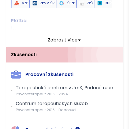
VZP
ZPMV ČR
ČPZP
ZPŠ
RBP
Platba
Převodem
Zobrazit více
Zkušenosti
Pracovní zkušenosti
Terapeutické centrum v JmK, Podané ruce
Psychoterapeut
2016
-
2024
Centrum terapeutických služeb
Psychoterapeut
2016
-
Doposud