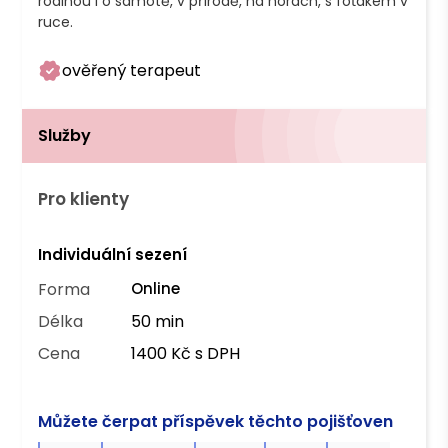
rodinou i o samotě, v přírodě, na horách, s foťákem v 
ruce.
ověřený terapeut
Služby
Pro klienty
Individuální sezení
Forma
Online
Délka
50 min
Cena
1400 Kč s DPH
Můžete čerpat příspěvek těchto pojišťoven