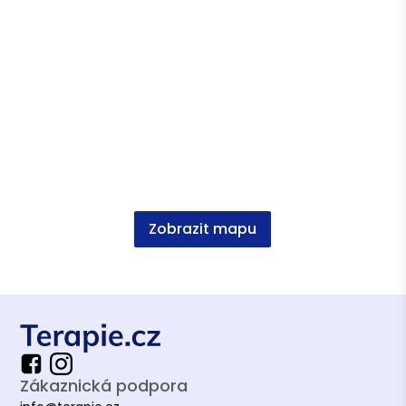
Vzdělání
Psychologie, PhDr., FF MUNI
Psychologie, Mgr., FF MUNI
Lesní inženýrství, LDF, Mendelu
Zobrazit mapu
Zákaznická podpora