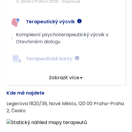
V Jámě 1, Praha 1
2025
-
Doposud
OZP
Platba
Terapeutický výcvik
Hotově
Převodem
Komplexní psychoterapeutický výcvik v
Otevřeném dialogu
Terapeutické kurzy
Komplexní výcvik krizové intervence, Déčko
Zobrazit více
Liberec
Roční výcvik ve facilitaci Otevřeného dialogu,
Kde mě najdete
Zahrada 2000, z.s.
Legerova 1820/39, Nové Město, 120 00 Praha-Praha
2, Česko
Asociace terapeutů
Česká asociace pro psychoterapii (ČAP) -