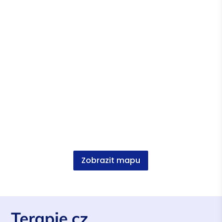
kandidátní členství
Vzdělání
Psychologie, Mgr. FF UPOL
Zobrazit mapu