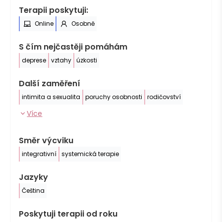
Terapii poskytuji:
Online
Osobně
S čím nejčastěji pomáhám
deprese
vztahy
úzkosti
Další zaměření
intimita a sexualita
poruchy osobnosti
rodičovství
Více
Směr výcviku
integrativní
systemická terapie
Jazyky
Čeština
Poskytuji terapii od roku