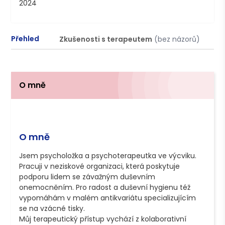
2024
Přehled
Zkušenosti s terapeutem
(bez názorů)
P
O mně
O mně
Jsem psycholožka a psychoterapeutka ve výcviku. 
Pracuji v neziskové organizaci, která poskytuje 
podporu lidem se závažným duševním 
onemocněním. Pro radost a duševní hygienu též 
vypomáhám v malém antikvariátu specializujícím 
se na vzácné tisky. 

Můj terapeutický přístup vychází z kolaborativní 