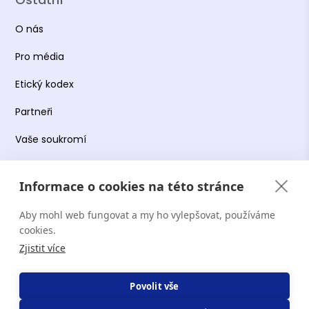
O nás
Pro média
Etický kodex
Partneři
Vaše soukromí
Práce s osobními údaji
Informace o cookies na této stránce
Obchodní podmínky
Aby mohl web fungovat a my ho vylepšovat, používáme
Podmínky používání platformy
cookies.
Zjistit více
Copyright Terapie CZ s.r.o. 2026. Všechna práva
Povolit vše
vyhrazena. Web provozuje Terapie CZ s.r.o. IČO: