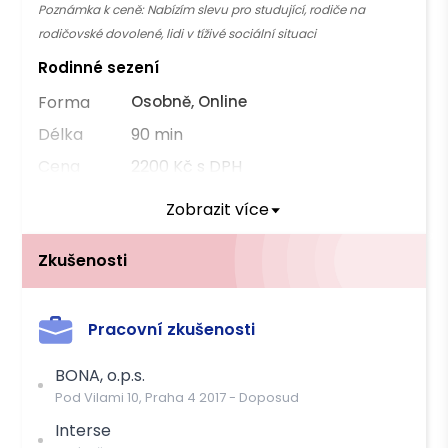
Poznámka k ceně:
Nabízím slevu pro studující, rodiče na
rodičovské dovolené, lidi v tíživé sociální situaci
Rodinné sezení
Forma
Osobně, Online
Délka
90 min
Cena
2200 Kč s DPH
Poznámka k ceně:
V terapeutickém páru (cena za oba
Zobrazit více
terapeuty)
Individuální sezení, Sezení dospívajících
Zkušenosti
Forma
Online
Délka
50 min
Pracovní zkušenosti
Cena
900 Kč s DPH
BONA, o.p.s.
Pod Vilami 10, Praha 4
2017
-
Doposud
Můžete čerpat příspěvek těchto pojišťoven
Interse