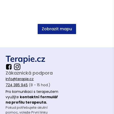
Roční integrativní výcvik koučování INTECO
Akreditovaný mediátor
Práce s třídním kolektivem s prvky prevence
Zobrazit mapu
rizikového chování I., II.
Vzdělání
PVŠPS Praha
Zákaznická podpora
info@terapie.cz
724 385 945
(8 - 15 hod.)
Pro komunikaci s terapeutem
využijte
kontaktní formulář
na profilu terapeuta.
Pokud potřebujete akutní
pomoc, volejte První linku