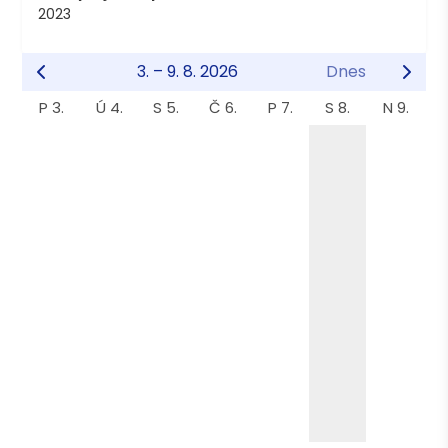
2023
3. – 9. 8. 2026
Dnes
P 3.
Ú 4.
S 5.
Č 6.
P 7.
S 8.
N 9.