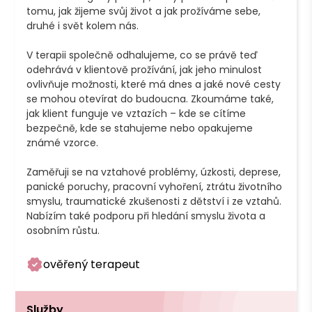
tomu, jak žijeme svůj život a jak prožíváme sebe, 
druhé i svět kolem nás.

V terapii společně odhalujeme, co se právě teď 
odehrává v klientově prožívání, jak jeho minulost 
ovlivňuje možnosti, které má dnes a jaké nové cesty 
se mohou otevírat do budoucna. Zkoumáme také, 
jak klient funguje ve vztazích – kde se cítíme 
bezpečně, kde se stahujeme nebo opakujeme 
známé vzorce.

Zaměřuji se na vztahové problémy, úzkosti, deprese, 
panické poruchy, pracovní vyhoření, ztrátu životního 
smyslu, traumatické zkušenosti z dětství i ze vztahů. 
Nabízím také podporu při hledání smyslu života a 
osobním růstu.
ověřený terapeut
Služby