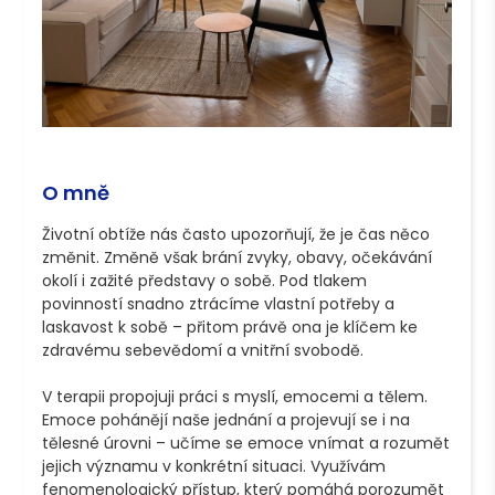
O mně
Životní obtíže nás často upozorňují, že je čas něco 
změnit. Změně však brání zvyky, obavy, očekávání 
okolí i zažité představy o sobě. Pod tlakem 
povinností snadno ztrácíme vlastní potřeby a 
laskavost k sobě – přitom právě ona je klíčem ke 
zdravému sebevědomí a vnitřní svobodě.

V terapii propojuji práci s myslí, emocemi a tělem. 
Emoce pohánějí naše jednání a projevují se i na 
tělesné úrovni – učíme se emoce vnímat a rozumět 
jejich významu v konkrétní situaci. Využívám 
fenomenologický přístup, který pomáhá porozumět 