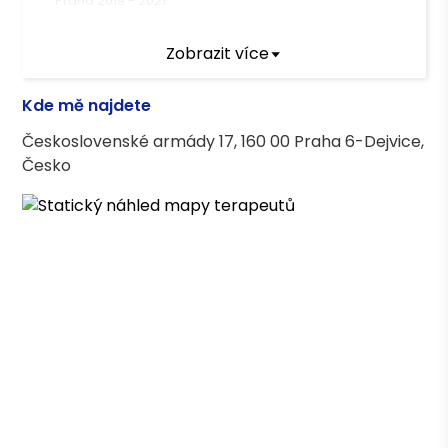
Praha
2019
-
2021
Zobrazit více
Terapeutický výcvik
Kde mě najdete
Daseinsanalytický psychoterapeutický
výcvik
Československé armády 17, 160 00 Praha 6-Dejvice,
Česko
Terapeutické kurzy
Rozhovory v daseinsanalýze – dvouletý
cyklus seminářů
Daseinsanalytický výklad snů – dvouletý
cyklus seminářů
Daseinsanalýza v psychoterapeutické a
poradenské praxi I., II., III.
Sebezkušenostní pohybový výcvik - Vědomé
tělo - Somatické umění a terapie