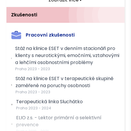
Délka
50 min
Cena
1600 Kč s DPH
Zkušenosti
Platba
Pracovní zkušenosti
Hotově
Převodem
Stáž na klinice ESET v denním stacionáři pro
klienty s neurotickými, emočními, vztahovými
a lehčími osobnostními problémy
Praha
2023
-
2023
Stáž na klinice ESET v terapeutické skupině
zaměřené na poruchy osobnosti
Praha
2023
-
2023
Terapeutická linka Sluchátko
Praha
2023
-
2024
ELIO z.s. - Lektor primární a selektivní
prevence