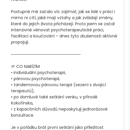
Postupně mě začalo víc zajímat, jak se lidé v práci i 
mimo ni cítí, jaké mají vztahy a jak zvládají změny, 
které do jejich života přicházejí. Proto jsem se začal 
intenzivně věnovat psychoterapeutické práci, 
facilitaci a koučování – dnes tyto zkušenosti aktivně 
propojuji.

────────────────────────

🌱 CO NABÍZÍM

• individuální psychoterapii,

• párovou psychoterapii,

• tandemovou párovou terapii (sezení s dvojicí 
terapeutů),

• po domluvě také setkání venku, v přírodě 
Kokořínska,

• z kapacitních důvodů neposkytuji jednorázové 
konzultace.

Je v pořádku brát první setkání jako příležitost 