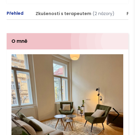
Přehled
Zkušenosti s terapeutem
(2 názory)
Pod
O mně