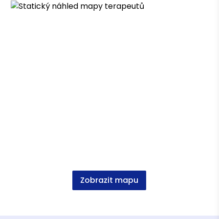
Výcvik v psychologickém koučování
Výcvik v týmovém koučování
Metodický kurz ekoterapie
a mnoho dalších
Asociace terapeutů
Česká asociace pro psychoterapii (ČAP)
Vzdělání
FF UK Praha, andragogika a personální řízení,
Mgr.
Zobrazit mapu
VŠH Praha, management cestovního ruchu,
Ing.