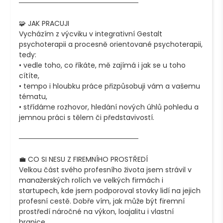
────────────────────────

🧩 JAK PRACUJI

Vycházím z výcviku v integrativní Gestalt 
psychoterapii a procesně orientované psychoterapii, 
tedy:

• vedle toho, co říkáte, mě zajímá i jak se u toho 
cítíte,

• tempo i hloubku práce přizpůsobuji vám a vašemu 
tématu,

• střídáme rozhovor, hledání nových úhlů pohledu a 
jemnou práci s tělem či představivostí.

────────────────────────

💼 CO SI NESU Z FIREMNÍHO PROSTŘEDÍ

Velkou část svého profesního života jsem strávil v 
manažerských rolích ve velkých firmách i 
startupech, kde jsem podporoval stovky lidí na jejich 
profesní cestě. Dobře vím, jak může být firemní 
prostředí náročné na výkon, loajalitu i vlastní 
hranice.
