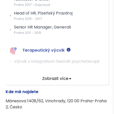
Praha
2017
-
Doposud
Platba
Head of HR, Plzeňský Prazdroj
Hotově
Praha
Převodem
2015
-
2017
Senior HR Manager, Generali
Praha
2011
-
2015
Terapeutický výcvik
Výcvik v integrativní Gestalt psychoterapii
Výcvik v procesně orientované
psychoterapii
Zobrazit více
Výcvik v tandemové párové psychoterapii
Kde mě najdete
Terapeutické kurzy
Mánesova 1408/62, Vinohrady, 120 00 Praha-Praha
2, Česko
Výcvik ve facilitaci skupinových procesů