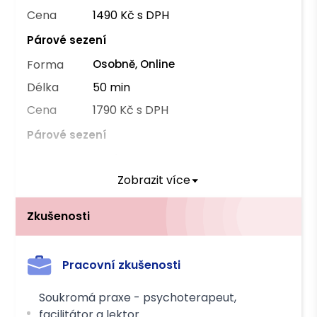
Cena
1490 Kč s DPH
Párové sezení
Forma
Osobně, Online
Délka
50 min
Cena
1790 Kč s DPH
Párové sezení
Forma
Osobně
Zobrazit více
Délka
50 min
Cena
2400 Kč s DPH
Zkušenosti
Poznámka k ceně:
párová terapie s dvěma terapeuty
Pracovní zkušenosti
Můžete čerpat příspěvek těchto pojišťoven
Soukromá praxe - psychoterapeut,
OZP
facilitátor a lektor