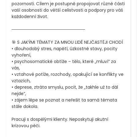
pozornosti. Cílem je postupně propojovat různé části 
vaší osobnosti do větší celistvosti a podpory pro váš 
každodenní život.

────────────────────────

🎯 S JAKÝMI TÉMATY ZA MNOU LIDÉ NEJČASTĚJI CHODÍ

• dlouhodobý stres, napětí, úzkostné stavy, pocity 
vyhoření,

• psychosomatické obtíže – tělo, které „mluví“ za 
vás,

• vztahové potíže, rozchody, opakující se konflikty ve 
vztazích,

• deprese, ztráta smyslu, pocit, že „takhle už to dál 
nejde“,

• zájem lépe se poznat a neřešit ta samá témata 
stále dokola.

Pracuji s dospělými klienty. Neposkytuji akutní 
krizovou péči.
