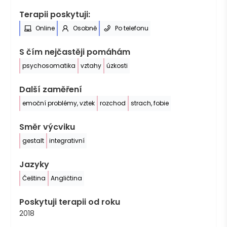
Terapii poskytuji:
Online
Osobně
Po telefonu
S čím nejčastěji pomáhám
psychosomatika
vztahy
úzkosti
Další zaměření
emoční problémy, vztek
rozchod
strach, fobie
Směr výcviku
gestalt
integrativní
Jazyky
Čeština
Angličtina
Poskytuji terapii od roku
2018