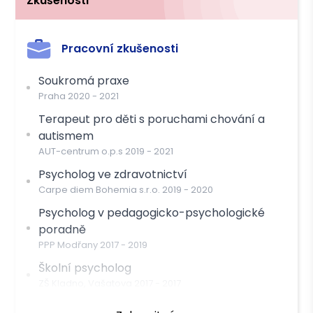
Zkušenosti
Pracovní zkušenosti
Soukromá praxe
Praha
2020
-
2021
Terapeut pro děti s poruchami chování a
autismem
AUT-centrum o.p.s
2019
-
2021
Psycholog ve zdravotnictví
Carpe diem Bohemia s.r.o.
2019
-
2020
Psycholog v pedagogicko-psychologické
poradně
PPP Modřany
2017
-
2019
Školní psycholog
ZŠ Kladno, Vašatova
2017
-
2017