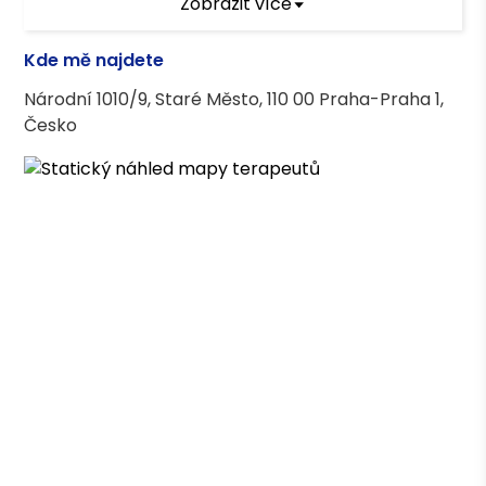
Zobrazit více
Terapeutický výcvik
Kde mě najdete
Daseinsanalytický výcvik v komunitně-
Národní 1010/9, Staré Město, 110 00 Praha-Praha 1,
skupinové psychoterapii
Česko
Terapeutické kurzy
Muzikoterapeutický výcvik (SMT)
Asociace terapeutů
Česká asociace pro psychoterapii (ČAP)
Vzdělání
Pražská vysoká škola psychosociálních studií