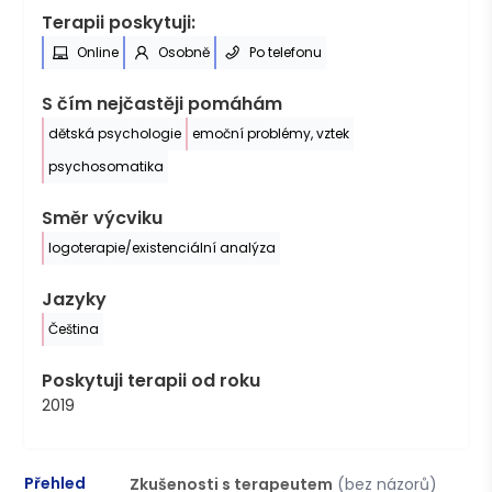
Terapii poskytuji:
Online
Osobně
Po telefonu
S čím nejčastěji pomáhám
dětská psychologie
emoční problémy, vztek
psychosomatika
Směr výcviku
logoterapie/existenciální analýza
Jazyky
Čeština
Poskytuji terapii od roku
2019
Přehled
Zkušenosti s terapeutem
(bez názorů)
P