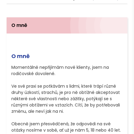
O mně
O mně
Momentálně nepřijímám nové klienty, jsem na 
rodičovské dovolené.

Ve své praxi se potkávám s lidmi, které trápí různé 
druhy úzkostí, strachů, je pro ně obtížné akceptovat 
některé své vlastnosti nebo zážitky, potýkají se s 
různými obtížemi ve vztazích. Cítí, že by potřebovali 
změnu, ale neví jak na ni.

Obecně jsem přesvědčená, že odpovědi na své 
otázky nosíme v sobě, ať už je nám 5, 18 nebo 40 let. 