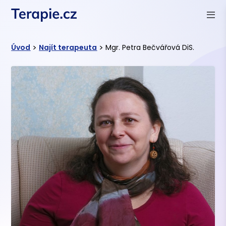
>
>
Úvod
Najít terapeuta
Mgr. Petra Bečvářová DiS.