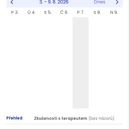
3. – 9. 8. 2026
Dnes
P 3.
Ú 4.
S 5.
Č 6.
P 7.
S 8.
N 9.
Přehled
Zkušenosti s terapeutem
(bez názorů)
P