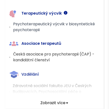
Terapeutický výcvik
Psychoterapeutický výcvik v biosyntetické
psychoterapii
Asociace terapeutů
Česká asociace pro psychoterapii (ČAP) -
kandidátní členství
Vzdělání
Zdravotně sociální fakulta JčU v Českých
Budějovicích, Psychosociální péče o
postižené děti, dospělé a staré osoby
Zobrazit více