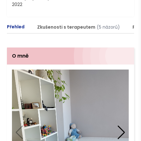
2022
Přehled
Zkušenosti s terapeutem
(5 názorů)
Pod
O mně