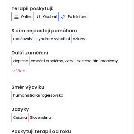
Terapii poskytuji:
Online
Osobně
Po telefonu
S čím nejčastěji pomáhám
rodičovství
syndrom vyhoření
vztahy
Další zaměření
deprese
emoční problémy, vztek
existenciální problémy
Více
Směr výcviku
humanistická/rogersovská
Jazyky
Čeština
Slovenština
Poskytuji terapii od roku