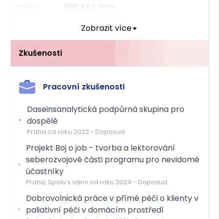
Cena
600 Kč s DPH
Poznámka k ceně:
Daseinsanalytická podpůrná skupina pro
Zobrazit více
dospělé - osobně i online.
Individuální sezení, Sezení dospívajících,
Zkušenosti
Dětské sezení
Forma
Osobně
Pracovní zkušenosti
Délka
50 min
Daseinsanalytická podpůrná skupina pro
Cena
1400 Kč s DPH
dospělé
Poznámka k ceně:
Sandtray - práce v terapeutickém pískovišti.
Praha od roku
2022
-
Doposud
Individuální sezení
Projekt Boj o job - tvorba a lektorování
seberozvojové části programu pro nevidomé
Forma
Osobně, Online, Po telefonu
účastníky
Délka
50 min
Praha, Spolu s vámi od roku
2024
-
Doposud
Cena
1100 Kč s DPH
Dobrovolnická práce v přímé péči o klienty v
Poznámka k ceně:
Snížená cena - pro studenty, rodiče na
paliativní péči v domácím prostředí