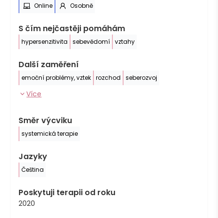
Online
Osobně
S čím nejčastěji pomáhám
hypersenzitivita
sebevědomí
vztahy
Další zaměření
emoční problémy, vztek
rozchod
seberozvoj
Více
Směr výcviku
systemická terapie
Jazyky
Čeština
Poskytuji terapii od roku
2020