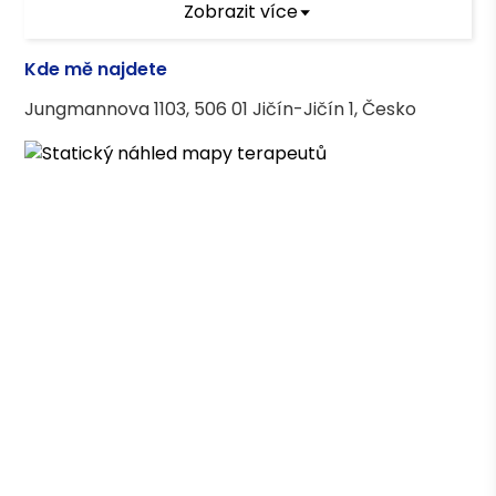
Zobrazit více
systemických terapeutů SOFT (GI system
s.r.o., 2019-2024)
Kde mě najdete
Terapeutické kurzy
Jungmannova 1103, 506 01 Jičín-Jičín 1, Česko
Základy krizové intervence
Motivační rozhovory
Mindfulness a timemanagement
Terapie a poradenství v online prostředí
Terapeutická práce s lidmi, kteří páchají
násilí ve vztazích
Socioterapeutické přístupy pro práci s
oběťmi násilí
Arteterapie - využití artefaktu pro
pracovníky v pomáhajících profesích