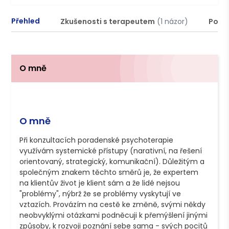
Přehled
Zkušenosti s terapeutem
(1 názor)
Podm
O mně
O mně
Při konzultacích poradenské psychoterapie 
využívám systemické přístupy (narativní, na řešení 
orientovaný, strategický, komunikační). Důležitým a 
společným znakem těchto směrů je, že expertem 
na klientův život je klient sám a že lidé nejsou 
"problémy", nýbrž že se problémy vyskytují ve 
vztazích. Provázím na cestě ke změně, svými někdy 
neobvyklými otázkami podněcuji k přemýšlení jinými 
způsoby, k rozvoji poznání sebe sama - svých pocitů 