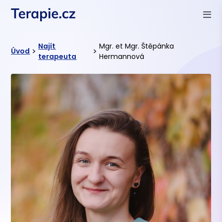
Najít
Mgr. et Mgr. Štěpánka
>
>
Úvod
terapeuta
Hermannová