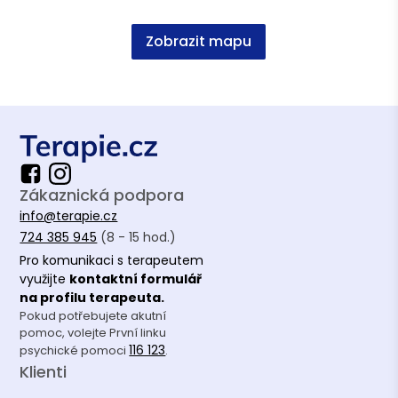
Asociace terapeutů
Zobrazit mapu
Česká asociace pro psychoterapii (ČAP)
Vzdělání
Sociální práce, Mgr. UHK
Zákaznická podpora
Sociální pedagogika, Mgr. UHK
info@terapie.cz
Sociální patologie a prevence, Bc. UHK
724 385 945
(8 - 15 hod.)
Pro komunikaci s terapeutem
využijte
kontaktní formulář
na profilu terapeuta.
Pokud potřebujete akutní
pomoc, volejte První linku
116 123
psychické pomoci
.
Klienti