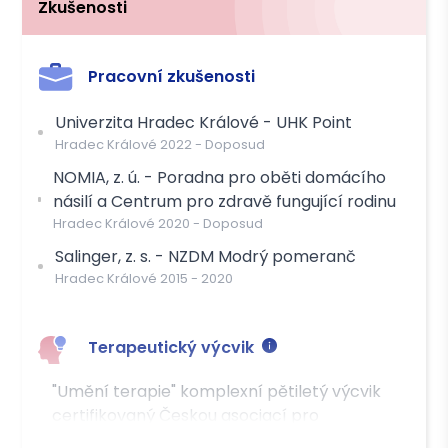
Zkušenosti
Můžete čerpat příspěvek těchto pojišťoven
VZP
Pracovní zkušenosti
ZPMV ČR
ČPZP
ZPŠ
RBP
OZP
Univerzita Hradec Králové - UHK Point
Hradec Králové
2022
-
Doposud
Platba
NOMIA, z. ú. - Poradna pro oběti domácího
násilí a Centrum pro zdravě fungující rodinu
Hotově
Převodem
Hradec Králové
2020
-
Doposud
Salinger, z. s. - NZDM Modrý pomeranč
Hradec Králové
2015
-
2020
Terapeutický výcvik
"Umění terapie" komplexní pětiletý výcvik
certifikovaný Českou asociací pro
psychoterapii ČAP a společností rodinných a