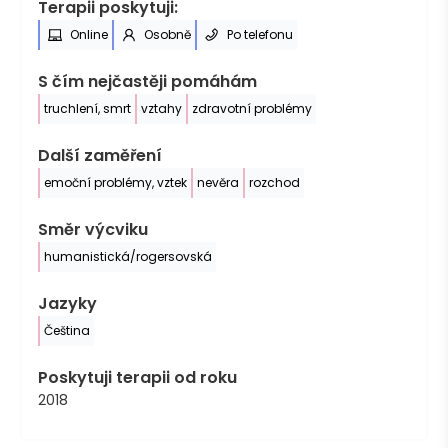
Terapii poskytuji:
Online
Osobně
Po telefonu
S čím nejčastěji pomáhám
truchlení, smrt
vztahy
zdravotní problémy
Další zaměření
emoční problémy, vztek
nevěra
rozchod
Směr výcviku
humanistická/rogersovská
Jazyky
Čeština
Poskytuji terapii od roku
2018