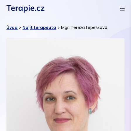
>
>
Úvod
Najít terapeuta
Mgr. Tereza Lepešková