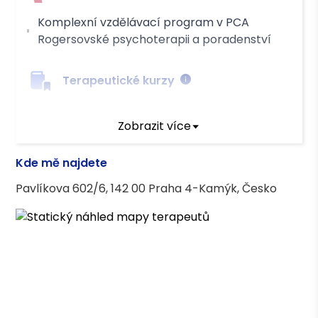
Komplexní vzdělávací program v PCA
Rogersovské psychoterapii a poradenství
Terapeutické kurzy
Výcvik v telefonické krizové intervenci
Zobrazit více
Poradenství pro pozůstalé - certifikovaný
poradce
Kde mě najdete
Narativní práce s pozůstalými
Pavlíkova 602/6, 142 00 Praha 4-Kamýk, Česko
Důvěra ve změnu - trauma v kontextu
biosyntézy
Děti a ztráta
Sociálně právní ochrana dětí a syndrom
CAN
Podpora ve specifických situacích při práci s