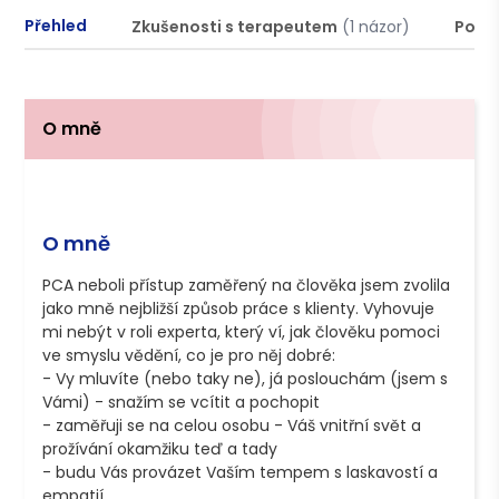
Přehled
Zkušenosti s terapeutem
(1 názor)
Podm
O mně
O mně
PCA neboli přístup zaměřený na člověka jsem zvolila 
jako mně nejbližší způsob práce s klienty. Vyhovuje 
mi nebýt v roli experta, který ví, jak člověku pomoci 
ve smyslu vědění, co je pro něj dobré:

- Vy mluvíte (nebo taky ne), já poslouchám (jsem s 
Vámi) - snažím se vcítit a pochopit

- zaměřuji se na celou osobu - Váš vnitřní svět a 
prožívání okamžiku teď a tady

- budu Vás provázet Vaším tempem s laskavostí a 
empatií
