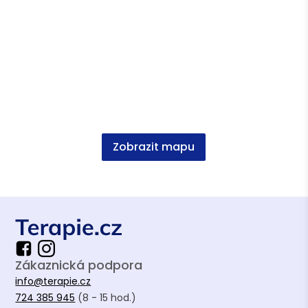
umírajícími a jejich rodinami
Vzdělání
Sociální práce a sociální politika, Mgr. FF UK
Výstupy v médiích
Zobrazit mapu
Zákaznická podpora
Podcasty (s) Cestou domů -
info@terapie.cz
Poradna Cesty domů
724 385 945
(8 - 15 hod.)
Podcast
•
SoundCloud