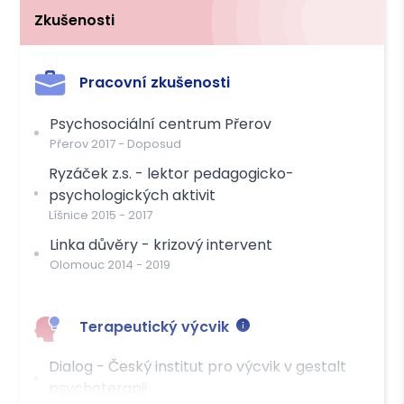
Zkušenosti
Platba
Hotově
Převodem
Pracovní zkušenosti
Psychosociální centrum Přerov
Přerov
2017
-
Doposud
Ryzáček z.s. - lektor pedagogicko-
psychologických aktivit
Líšnice
2015
-
2017
Linka důvěry - krizový intervent
Olomouc
2014
-
2019
Terapeutický výcvik
Dialog - Český institut pro výcvik v gestalt
psychoterapii