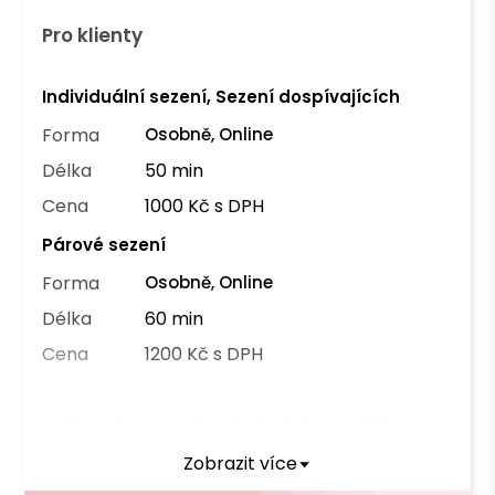
Pro klienty
Individuální sezení, Sezení dospívajících
Forma
Osobně, Online
Délka
50 min
Cena
1000 Kč s DPH
Párové sezení
Forma
Osobně, Online
Délka
60 min
Cena
1200 Kč s DPH
Můžete čerpat příspěvek těchto pojišťoven
Zobrazit více
VZP
ZPMV ČR
ČPZP
ZPŠ
RBP