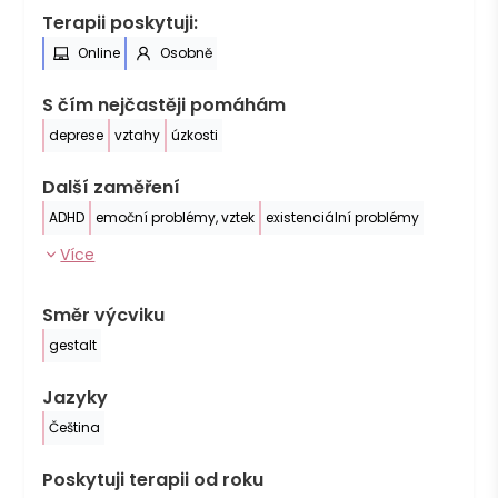
Terapii poskytuji:
Online
Osobně
S čím nejčastěji pomáhám
deprese
vztahy
úzkosti
Další zaměření
ADHD
emoční problémy, vztek
existenciální problémy
Více
Směr výcviku
gestalt
Jazyky
Čeština
Poskytuji terapii od roku