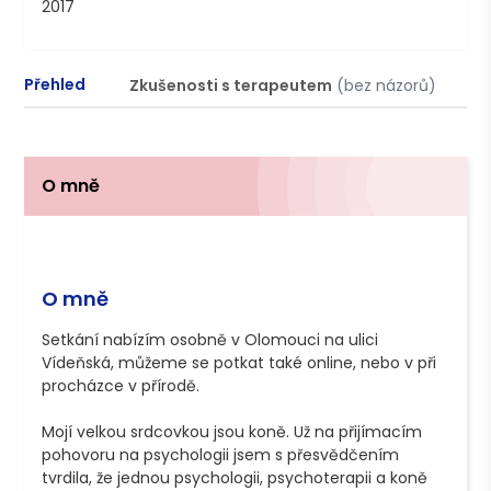
2017
Přehled
Zkušenosti s terapeutem
(bez názorů)
P
O mně
O mně
Setkání nabízím osobně v Olomouci na ulici 
Vídeňská, můžeme se potkat také online, nebo v při 
procházce v přírodě.

Mojí velkou srdcovkou jsou koně. Už na přijímacím 
pohovoru na psychologii jsem s přesvědčením 
tvrdila, že jednou psychologii, psychoterapii a koně 