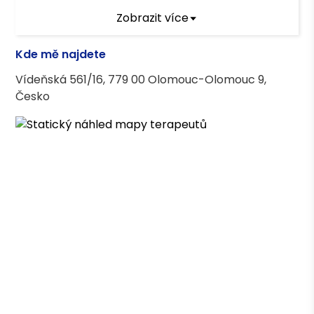
Zobrazit více
Terapeutické kurzy
Kde mě najdete
Psycholog ve zdravotnictví
Vídeňská 561/16, 779 00 Olomouc-Olomouc 9,
Telefonická krizová intervence
Česko
Kontaktní terapie v hiporehabilitaci
Hipoterapie v psychologii a psychiatrii
Vzdělání
Psychologie, Mgr. FF UPOL