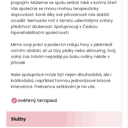
propojím. Můžeme se spolu setkat také s koňmi, kteří 
Vás společně se mnou mohou terapeuticky 
doprovázet. Koně díky své přirozenosti nás dokáží 
zrcadlit. Nemusíte mít s těmito ušlechtilými zvířaty 
předchozí zkušenost. Spolupracuji s Českou 
hiporehabilitační společností.

Mimo svoji práci a jezdectví miluju hory v jakémkoli 
ročním období, ať už túry pěšky nebo skitouring. Svůj 
volný čas trávím nejraději po boku rodiny někde v 
přírodě.

Naše spolupráce může být nejen dlouhodobá, ale i 
krátkodobá, například formou jednorázové krizové 
intervence. Frekvence setkávání je na vás.
ověřený terapeut
Služby