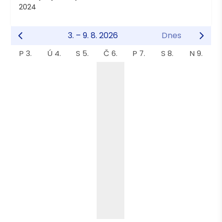
2024
3. – 9. 8. 2026
Dnes
P 3.
Ú 4.
S 5.
Č 6.
P 7.
S 8.
N 9.