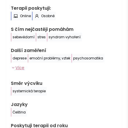
Terapii poskytuji:
Online
Osobně
S čím nejčastěji pomáhám
sebevědomí
stres
syndrom vyhoření
Další zaměření
deprese
emoční problémy, vztek
psychosomatika
Více
Směr výcviku
systemická terapie
Jazyky
Čeština
Poskytuji terapii od roku