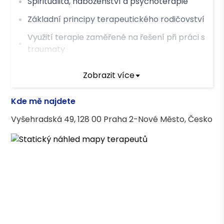
Spiritualita, náboženství a psychoterapie
Základní principy terapeutického rodičovství
Využití terapie zaměřené na řešení při práci s
traumaty
Relaxační hypnóza
Zobrazit více
Asociace terapeutů
Kde mě najdete
Česká asociace pro psychoterapii (ČAP) -
Vyšehradská 49, 128 00 Praha 2-Nové Město, Česko
kandidátní členství
Vzdělání
Aplikovaná psychoterapie, Mgr. CMTF UPOL