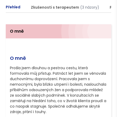
Přehled
Zkušenosti s terapeutem
(3 názory)
Pod
O mně
O mně
Prošla jsem dlouhou a pestrou cestu, která 
formovala můj přístup. Patnáct let jsem se věnovala 
duchovnímu doprovázení. Pracovala jsem s 
nemocnými, byla blízko utrpení i bolesti, naslouchala 
příběhům odsouzených žen a podporovala mládež 
ze sociálně slabých podmínek. V konzultacích se 
zaměřuji na hledání toho, co v životě klienta proudí a 
co naopak stagnuje. Společně odhalujeme skryté 
zdroje, přání i touhy. 