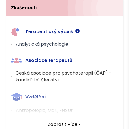
Zkušenosti
Platba
Hotově
Převodem
Kreditní kartou
Terapeutický výcvik
Analytická psychologie
Asociace terapeutů
Česká asociace pro psychoterapii (ČAP) -
kandidátní členství
Vzdělání
Antropologie, Mgr., FHSUK
Zobrazit více