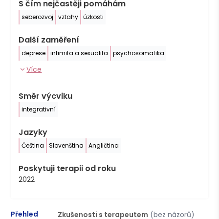
S čím nejčastěji pomáhám
seberozvoj
vztahy
úzkosti
Další zaměření
deprese
intimita a sexualita
psychosomatika
Více
Směr výcviku
integrativní
Jazyky
Čeština
Slovenština
Angličtina
Poskytuji terapii od roku
2022
Přehled
Zkušenosti s terapeutem
(bez názorů)
P