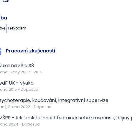
OZP
tba
ově
Převodem
Pracovní zkušenosti
ýuka na ZŠ a SŠ
aha, Slaný
2007
-
2015
edF UK - výuka
raha
2015
-
Doposud
sychoterapie, koučování, integrativní supervize
aný, Praha
2022
-
Doposud
VŠPS - lektorská činnost (seminář sebezkušenosti, dějiny
raha
2024
-
Doposud