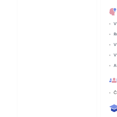
V
R
V
V
A
Č