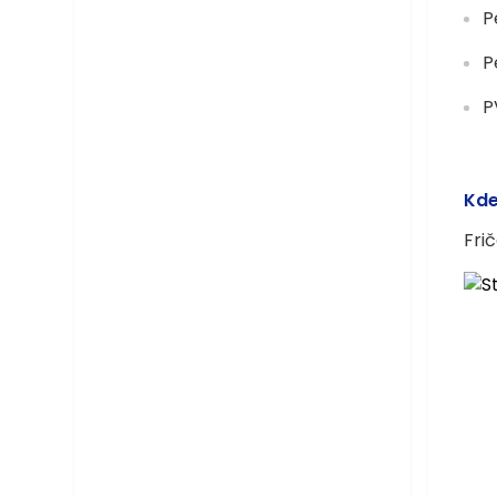
P
P
P
Kde
Fri