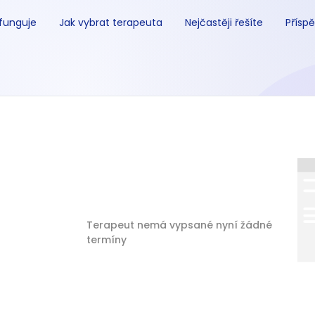
 funguje
Jak vybrat terapeuta
Nejčastěji řešíte
Příspě
Terapeut nemá vypsané nyní žádné
termíny