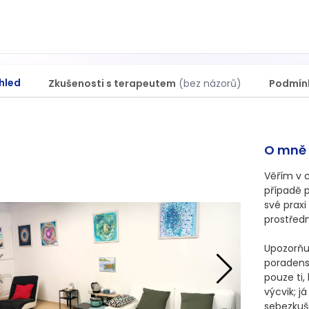
hled
Zkušenosti s terapeutem
(bez názorů)
Podmín
O mně
Věřím v c
případě p
své praxi
prostředn
Upozorňuj
poradens
pouze ti,
výcvik; j
sebezkuše