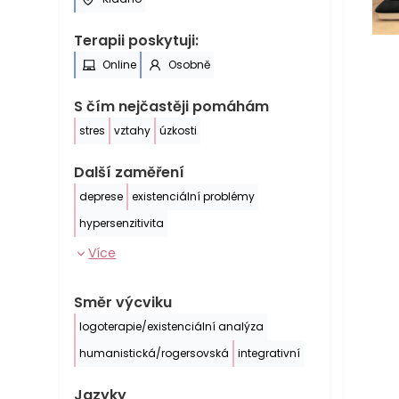
Terapii poskytuji:
Online
Osobně
S čím nejčastěji pomáhám
stres
vztahy
úzkosti
Další zaměření
deprese
existenciální problémy
hypersenzitivita
Více
Směr výcviku
logoterapie/existenciální analýza
humanistická/rogersovská
integrativní
Jazyky