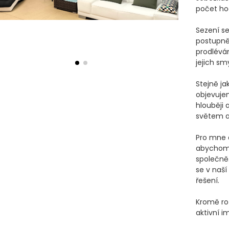
počet hodi
Sezení s
postupně 
prodlévá
jejich smys
Stejně ja
objevuje
hlouběji 
světem a
Pro mne d
abychom 
společně.
se v naší
řešení. 

Kromě ro
aktivní im