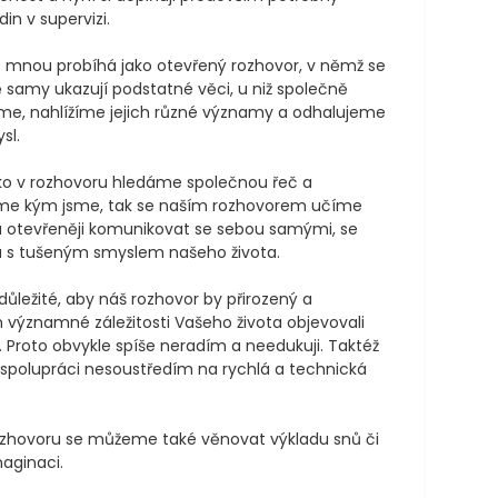
n v supervizi. 

e mnou probíhá jako otevřený rozhovor, v němž se 
samy ukazují podstatné věci, u niž společně 
me, nahlížíme jejich různé významy a odhalujeme 
l. 

ko v rozhovoru hledáme společnou řeč a 
me kým jsme, tak se naším rozhovorem učíme 
a otevřeněji komunikovat se sebou samými, se 
 s tušeným smyslem našeho života.

ůležité, aby náš rozhovor by přirozený a 
významné záležitosti Vašeho života objevovali 
 Proto obvykle spíše neradím a needukuji. Taktéž 
 spolupráci nesoustředím na rychlá a technická 
zhovoru se můžeme také věnovat výkladu snů či 
aginaci. 
