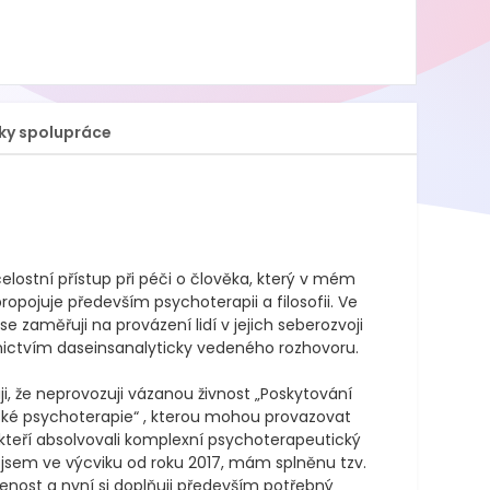
ky spolupráce
elostní přístup při péči o člověka, který v mém 
ropojuje především psychoterapii a filosofii. Ve 
 se zaměřuji na provázení lidí v jejich seberozvoji 
ictvím daseinsanalyticky vedeného rozhovoru. 

i, že neprovozuji vázanou živnost „Poskytování 
ké psychoterapie“ , kterou mohou provazovat 
 kteří absolvovali komplexní psychoterapeutický 
á jsem ve výcviku od roku 2017, mám splněnu tzv. 
nost a nyní si doplňuji především potřebný 