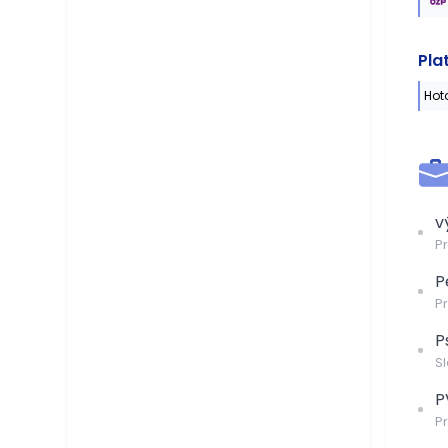
Pla
Hot
v
Pr
P
P
P
Sl
P
P