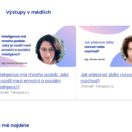
Výstupy v médiích
nteligence má mnoho podob: Jaký
Jak překonat těžký rozv
 rozdíl mezi emoční a sociální
rozchod?
Článek
•
Terapie.cz
teligencí?
ánek
•
Terapie.cz
 mě najdete