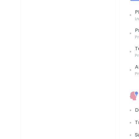
P
L
P
P
T
P
A
P
D
T
S