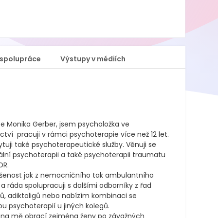
spolupráce
Výstupy v médiích
e Monika Gerber, jsem psycholožka ve 
ctví  pracuji v rámci psychoterapie více než 12 let. 
tuji také psychoterapeutické služby. Věnuji se 
ální psychoterapii a také psychoterapii traumatu 
R. 

enost jak z nemocničního tak ambulantního 
 a ráda spolupracuji s dalšími odborníky z řad 
ů, adiktoligů nebo nabízím kombinaci se 
u psychoterapií u jiných kolegů. 

 na mě obrací zejména ženy po závažných 