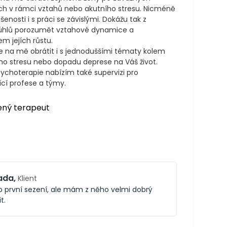
ch v rámci vztahů nebo akutního stresu. Nicméně 
nosti i s práci se závislými. Dokážu tak z 
úhlů porozumět vztahové dynamice a 
 jejích růstu.

e na mě obrátit i s jednoduššími tématy kolem 
ho stresu nebo dopadu deprese na Váš život. 
choterapie nabízím také supervizi pro 
cí profese a týmy.
ený terapeut
ada
,
Klient
 o první sezení, ale mám z něho velmi dobrý
t.