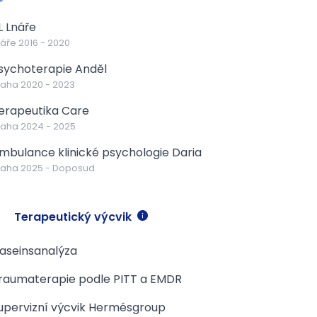
L Lnáře
náře
2016
-
2020
sychoterapie Anděl
raha
2020
-
2023
erapeutika Care
raha
2024
-
2025
mbulance klinické psychologie Daria
raha
2025
-
Doposud
Terapeutický výcvik
aseinsanalýza
raumaterapie podle PITT a EMDR
upervizní výcvik Hermésgroup