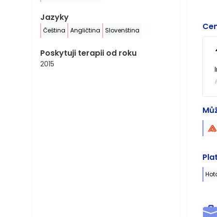
Jazyky
Cen
Čeština
Angličtina
Slovenština
Poskytuji terapii od roku
2015
Můž
Pla
Hot