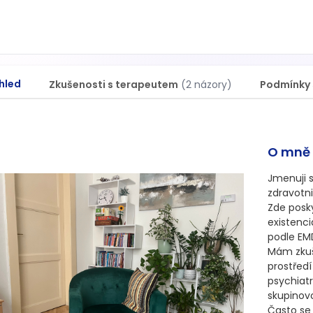
hled
Zkušenosti s terapeutem
(2 názory)
Podmínky 
O mně
Jmenuji s
zdravotni
Zde posky
existenci
podle EMD
Mám zkuš
prostředí
psychiatr
skupinovo
Často se