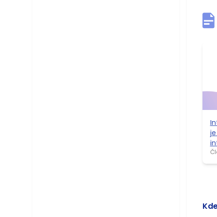
I
je
in
Čl
Kde