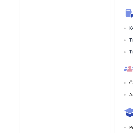
K
T
T
Č
A
P