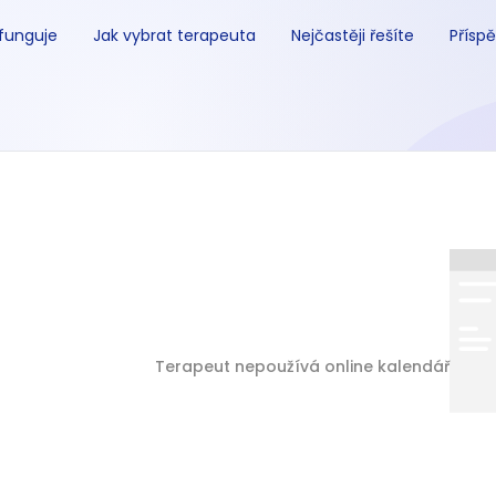
 funguje
Jak vybrat terapeuta
Nejčastěji řešíte
Příspě
Terapeut nepoužívá online kalendář