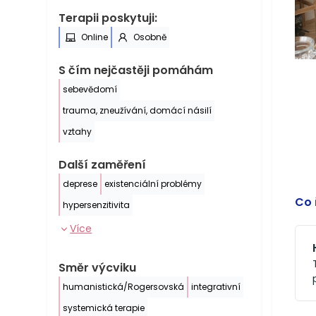
Terapii poskytuji:
Online
Osobně
S čím nejčastěji pomáhám
sebevědomí
trauma, zneužívání, domácí násilí
vztahy
Další zaměření
deprese
existenciální problémy
Co 
hypersenzitivita
Více
Směr výcviku
humanistická/Rogersovská
integrativní
systemická terapie