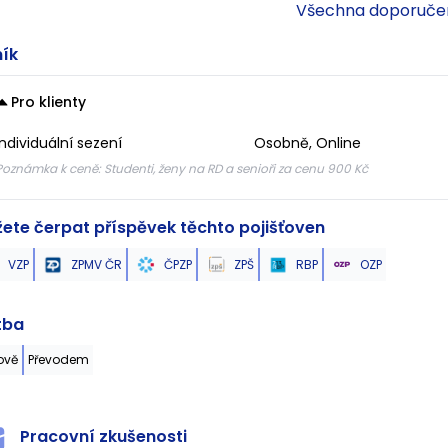
Všechna doporuče
ík
Pro klienty
Individuální sezení
Osobně, Online
Poznámka k ceně:
Studenti, ženy na RD a senioři za cenu 900 Kč
ete čerpat příspěvek těchto pojišťoven
VZP
ZPMV ČR
ČPZP
ZPŠ
RBP
OZP
tba
ově
Převodem
Pracovní zkušenosti