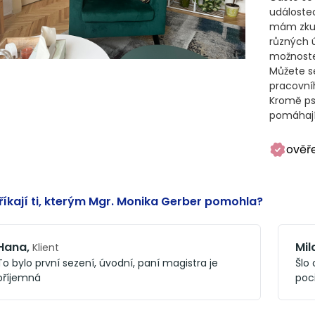
událoste
mám zkuše
různých 
možnostem
Můžete s
pracovní
Kromě psy
pomáhají
ověř
říkají ti, kterým Mgr. Monika Gerber pomohla?
Hana
,
Mil
Klient
To bylo první sezení, úvodní, paní magistra je
Šlo
příjemná
poci