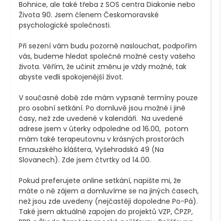
Bohnice, ale také třeba z SOS centra Diakonie nebo 
Života 90. Jsem členem Českomoravské 
psychologické společnosti.

Při sezení vám budu pozorně naslouchat, podpořím 
vás, budeme hledat společně možné cesty vašeho 
života. Věřím, že učinit změnu je vždy možné, tak 
abyste vedli spokojenější život.

V současné době zde mám vypsané termíny pouze 
pro osobní setkání. Po domluvě jsou možné i jiné 
časy, než zde uvedené v kalendáři.  Na uvedené 
adrese jsem v úterky odpoledne od 16.00,  potom 
mám také terapeutovnu v krásných prostorách 
Emauzského kláštera, Vyšehradská 49 (Na 
Slovanech). Zde jsem čtvrtky od 14.00.  

Pokud preferujete online setkání, napište mi, že 
máte o ně zájem a domluvíme se na jiných časech, 
než jsou zde uvedeny (nejčastěji dopoledne Po-Pá). 
Také jsem aktuálně zapojen do projektů VZP, ČPZP, 