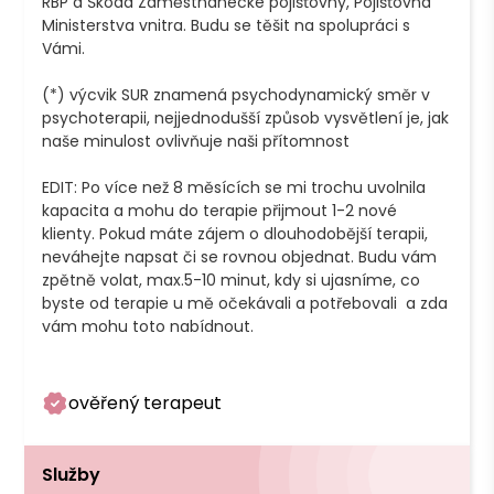
RBP a Škoda Zaměstnanecké pojišťovny, Pojišťovna 
Ministerstva vnitra. Budu se těšit na spolupráci s 
Vámi.

(*) výcvik SUR znamená psychodynamický směr v 
psychoterapii, nejjednodušší způsob vysvětlení je, jak 
naše minulost ovlivňuje naši přítomnost

EDIT: Po více než 8 měsících se mi trochu uvolnila 
kapacita a mohu do terapie přijmout 1-2 nové 
klienty. Pokud máte zájem o dlouhodobější terapii, 
neváhejte napsat či se rovnou objednat. Budu vám 
zpětně volat, max.5-10 minut, kdy si ujasníme, co 
byste od terapie u mě očekávali a potřebovali  a zda 
vám mohu toto nabídnout.

ověřený terapeut
Služby