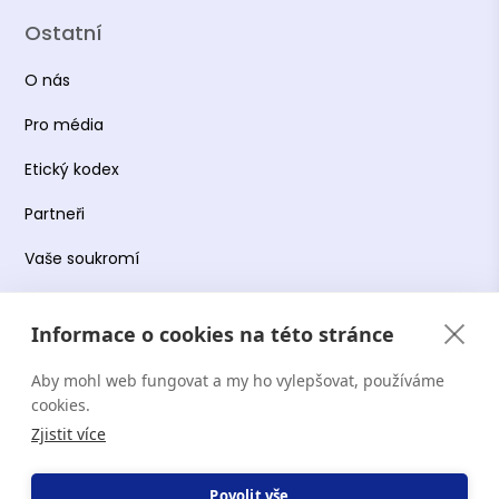
Ostatní
O nás
Pro média
Etický kodex
Partneři
Vaše soukromí
Práce s osobními údaji
Informace o cookies na této stránce
Obchodní podmínky
Aby mohl web fungovat a my ho vylepšovat, používáme
Podmínky používání platformy
cookies.
Zjistit více
Copyright Terapie CZ s.r.o. 2026. Všechna práva
Povolit vše