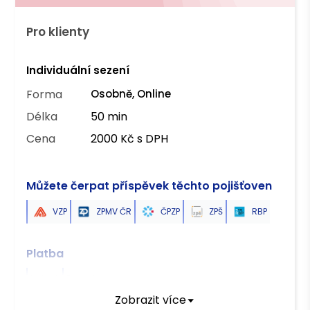
Pro klienty
Individuální sezení
Forma
Osobně, Online
Délka
50 min
Cena
2000 Kč s DPH
Můžete čerpat příspěvek těchto pojišťoven
VZP
ZPMV ČR
ČPZP
ZPŠ
RBP
Platba
Hotově
Převodem
Zobrazit více