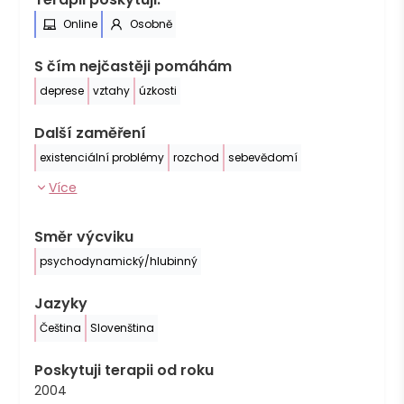
Online
Osobně
S čím nejčastěji pomáhám
deprese
vztahy
úzkosti
Další zaměření
existenciální problémy
rozchod
sebevědomí
Více
Směr výcviku
psychodynamický/hlubinný
Jazyky
Čeština
Slovenština
Poskytuji terapii od roku
2004