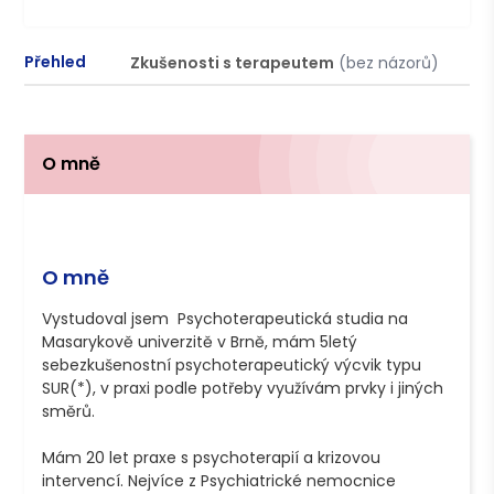
Přehled
Zkušenosti s terapeutem
(bez názorů)
P
O mně
O mně
Vystudoval jsem  Psychoterapeutická studia na 
Masarykově univerzitě v Brně, mám 5letý 
sebezkušenostní psychoterapeutický výcvik typu 
SUR(*), v praxi podle potřeby využívám prvky i jiných 
směrů.

Mám 20 let praxe s psychoterapií a krizovou 
intervencí. Nejvíce z Psychiatrické nemocnice 