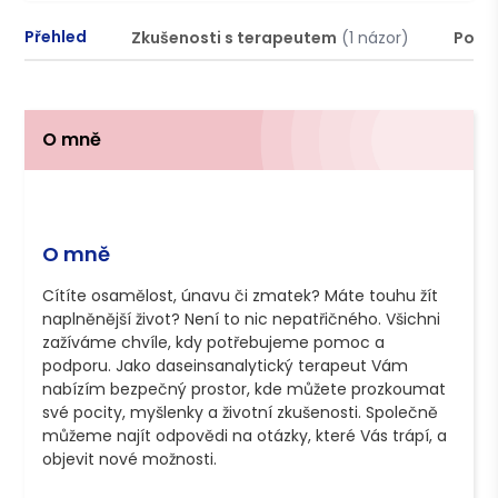
Přehled
Zkušenosti s terapeutem
(1 názor)
Podm
O mně
O mně
Cítíte osamělost, únavu či zmatek? Máte touhu žít 
naplněnější život? Není to nic nepatřičného. Všichni 
zažíváme chvíle, kdy potřebujeme pomoc a 
podporu. Jako daseinsanalytický terapeut Vám 
nabízím bezpečný prostor, kde můžete prozkoumat 
své pocity, myšlenky a životní zkušenosti. Společně 
můžeme najít odpovědi na otázky, které Vás trápí, a 
objevit nové možnosti.
