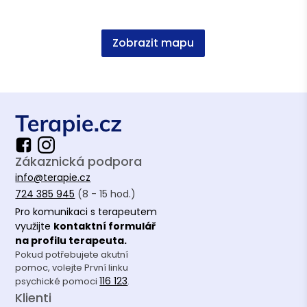
Vzdělání
Zobrazit mapu
Farmaceutická fakulta UK
Pražská psychoterapeutická fakulta
Zákaznická podpora
info@terapie.cz
724 385 945
(8 - 15 hod.)
Pro komunikaci s terapeutem
využijte
kontaktní formulář
na profilu terapeuta.
Pokud potřebujete akutní
pomoc, volejte První linku
116 123
psychické pomoci
.
Klienti