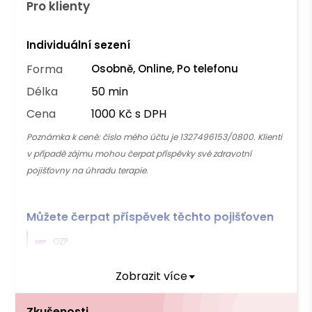
Pro klienty
Individuální sezení
Forma
Osobně, Online, Po telefonu
Délka
50 min
Cena
1000 Kč s DPH
Poznámka k ceně:
číslo mého účtu je 1327496153/0800. Klienti
v případě zájmu mohou čerpat příspěvky své zdravotní
pojišťovny na úhradu terapie.
Můžete čerpat příspěvek těchto pojišťoven
OZP
Zobrazit více
Platba
Hotově
Převodem
Zkušenosti