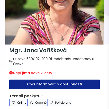
Mgr. Jana Voříšková
Husova 589/102, 290 01 Poděbrady-Poděbrady II,
Česko
Nepřijímá nové klienty
Chci informovat o dostupnosti
Terapii poskytuji:
Online
Osobně
Po telefonu