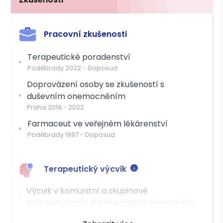
Pracovní zkušenosti
Terapeutické poradenství
Poděbrady
2022
-
Doposud
Doprovázení osoby se zkušeností s
duševním onemocněním
Praha
2019
-
2022
Farmaceut ve veřejném lékárenství
Poděbrady
1997
-
Doposud
Terapeutický výcvik
Výcvik v komunitní a skupinové
psychoterapii v daseinsanalytickém směru
Existenciální hagioterapie