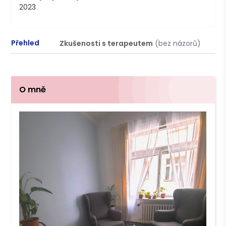
2023
Přehled
Zkušenosti s terapeutem
(bez názorů)
P
O mně