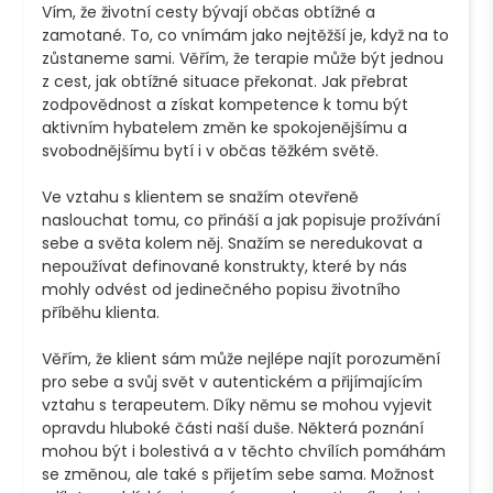
Vím, že životní cesty bývají občas obtížné a 
zamotané. To, co vnímám jako nejtěžší je, když na to 
zůstaneme sami. Věřím, že terapie může být jednou 
z cest, jak obtížné situace překonat. Jak přebrat 
zodpovědnost a získat kompetence k tomu být 
aktivním hybatelem změn ke spokojenějšímu a 
svobodnějšímu bytí i v občas těžkém světě. 

Ve vztahu s klientem se snažím otevřeně 
naslouchat tomu, co přináší a jak popisuje prožívání 
sebe a světa kolem něj. Snažím se neredukovat a 
nepoužívat definované konstrukty, které by nás 
mohly odvést od jedinečného popisu životního 
příběhu klienta. 

Věřím, že klient sám může nejlépe najít porozumění 
pro sebe a svůj svět v autentickém a přijímajícím 
vztahu s terapeutem. Díky němu se mohou vyjevit 
opravdu hluboké části naší duše. Některá poznání 
mohou být i bolestivá a v těchto chvílích pomáhám 
se změnou, ale také s přijetím sebe sama. Možnost 