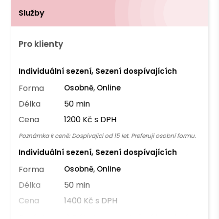
Služby
Pro klienty
Individuální sezení, Sezení dospívajících
Forma
Osobně, Online
Délka
50 min
Cena
1200 Kč s DPH
Poznámka k ceně:
Dospívající od 15 let. Preferuji osobní formu.
Individuální sezení, Sezení dospívajících
Forma
Osobně, Online
Délka
50 min
Cena
1400 Kč s DPH
Poznámka k ceně:
Zvýšená cena u podvečerních a večerních