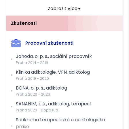
sezení začínající od 16. hodiny
Zobrazit více
Zkušenosti
Můžete čerpat příspěvek těchto pojišťoven
OZP
Pracovní zkušenosti
Platba
Jahoda, o. p. s., sociální pracovník
Praha
2014
-
2019
Hotově
Převodem
Klinika adiktologie, VFN, adiktolog
Praha
2019
-
2020
BONA, o. p. s., adiktolog
Praha
2020
-
2023
SANANIM, z. ú., adiktolog, terapeut
Praha
2023
-
Doposud
Soukromá terapeutická a adiktologická
praxe