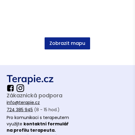
Asociace terapeutů
Česká asociace pro psychoterapii (ČAP) -
kandidátní členství
Česká asociace adiktologů (ČAA)
Zobrazit mapu
Vzdělání
Adiktologie, Bc, Mgr., 1. LFUK
Sociální práce, DiS., VOŠ Sociálně právní
Zákaznická podpora
info@terapie.cz
724 385 945
(8 - 15 hod.)
Pro komunikaci s terapeutem
využijte
kontaktní formulář
na profilu terapeuta.