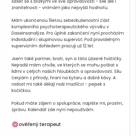
sdílet se s blízkými ve své opravdovosti - síle ale i 
zranitelnosti - vnímám jako nejvyšší hodnotu.

Mám ukončenou 5letou sebezkušenostní část 
komplexního psychoterapeutického výcviku v 
Daseinsanalýze. Pro úplné zakončení nyní procházím 
individuální i skupinovou supervizí. Pod pravidelným 
supervizním dohledem pracuji už 12 let.

Jsem také partner, bratr, syn a táta úžasné holčičky. 
Nejradši mám chvíle, ve kterých se mohu potkat s 
lidmi v celých našich hloubkách a opravdovosti. Sílu 
čerpám z přírody, hraní na kytaru a dobré kávy. A 
radost mi také dělají naši mazlíčci - pejsek s 
kočičkou.

Pokud máte zájem o spolupráce, napište mi, prosím, 
zprávu. Kalendář zde nyní nepoužívám.
ověřený terapeut