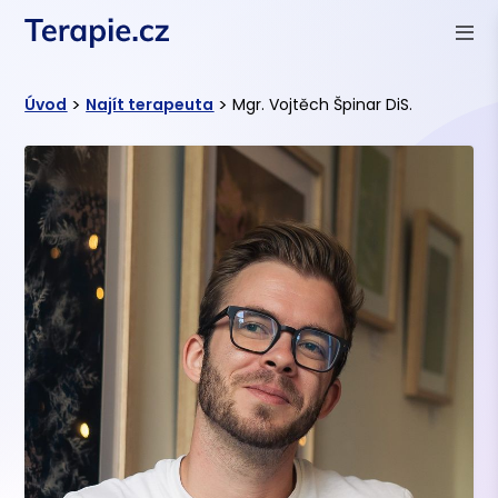
>
>
Úvod
Najít terapeuta
Mgr. Vojtěch Špinar DiS.