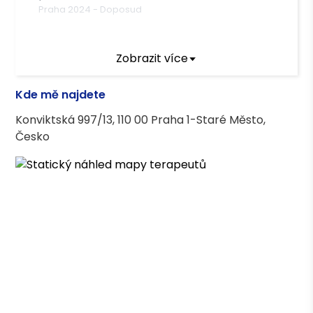
Praha
2024
-
Doposud
Terapeutický výcvik
Zobrazit více
Daseinsanalýza
Kde mě najdete
Konviktská 997/13, 110 00 Praha 1-Staré Město,
Terapeutické kurzy
Česko
Transgender v psychoterapii
Základy koučovacích technik
Mindfulness trénink (2 měsíce)
Základy krizové intervence
Specifika práce se sebepoškozujícím se
klientem