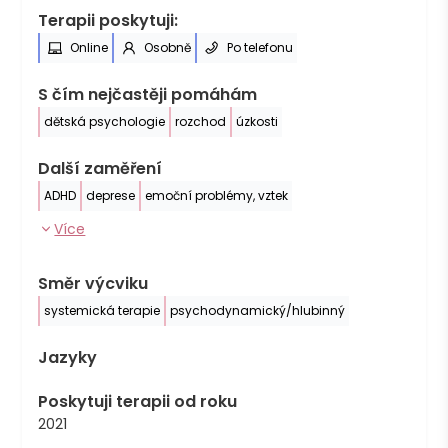
Terapii poskytuji:
Online
Osobně
Po telefonu
S čím nejčastěji pomáhám
dětská psychologie
rozchod
úzkosti
Další zaměření
ADHD
deprese
emoční problémy, vztek
Více
Směr výcviku
systemická terapie
psychodynamický/hlubinný
Jazyky
Poskytuji terapii od roku
2021