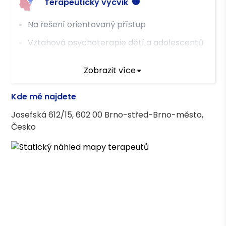
Terapeutický výcvik
Na řešení orientovaný přístup
Vztahová psychoterapie dětí a adolescentů
Koučink zaměřený na řešení
Zobrazit více
Terapeutické kurzy
Kde mě najdete
Základní krizová intervence | Remedium
Josefská 612/15, 602 00 Brno-střed-Brno-město,
Česko
Včasná diagnostika a doporučení, jak
pracovat s dospívajícími, kteří jsou ohroženi
rizikovým nebo závislostním užíváním
internetu, sociálních sítí nebo hraním
digitálních her | UPOL
Sociometrie – dotazník B-3, B-4 | Richard
Braun