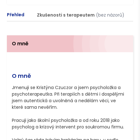
Přehled
Zkušenosti s terapeutem
(bez názorů)
P
O mně
O mně
Jmenuji se Kristýna Czuczor a jsem psycholožka a 
psychoterapeutka. Při terapiích s dětmi i dospělými 
jsem autentická a uvolněná a nedělám věci, ve 
které sama nevěřím.

Pracuji jako školní psycholožka a od roku 2018 jako 
psycholog a krizový intervent pro soukromou firmu. 
