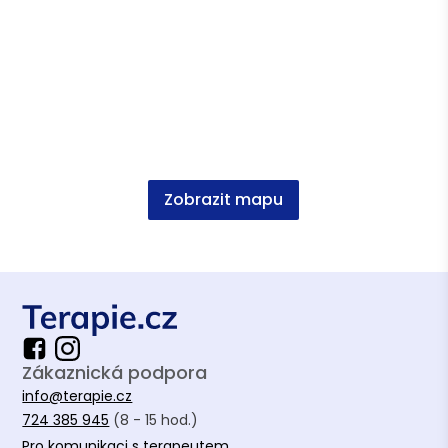
Kresba postavy (FDT) | Zdeněk Altman
Letní trenérská škola (trenér soft-skills) |
ČASP
Jak předcházet agresi ve školním prostředí |
ČOSIV
Sebepoškozování ve školním prostředí | PPP
Olomouc
Zobrazit mapu
Jak identifikovat ohrožené dítě | Signály
Vyhledávání ohrožených žáků | KVIC
Kid's skills | DALET
Vzdělání
Zákaznická podpora
info@terapie.cz
Psychologie, UPOL
724 385 945
(8 - 15 hod.)
Pro komunikaci s terapeutem