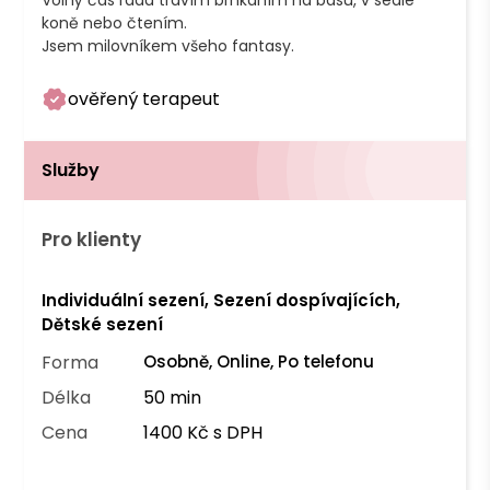
Volný čas ráda trávím brnkáním na basu, v sedle 
koně nebo čtením. 

Jsem milovníkem všeho fantasy.  
ověřený terapeut
Služby
Pro klienty
Individuální sezení, Sezení dospívajících,
Dětské sezení
Forma
Osobně, Online, Po telefonu
Délka
50 min
Cena
1400 Kč s DPH