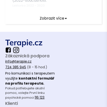
(2022-současnost
Lektorka
2022
-
2023
International school of Prague ISP
Zobrazit více
Personal assistant for children with specific needs
2018
-
2021
Asociace pro porodní domy a centra
APODAC
Koordinátorka vzdělávání
2015
-
2018
Soukromá terapeutická praxe
Zákaznická podpora
Terapeutka
2021
-
Doposud
info@terapie.cz
724 385 945
(8 - 15 hod.)
Terapeutický výcvik
Pro komunikaci s terapeutem
využijte
kontaktní formulář
Psychoterapeutický výcvik PVŠPS 2004-2009
na profilu terapeuta.
( vedený Mgr. Karolína Kotovská a Mgr. Dan
Pokud potřebujete akutní
pomoc, volejte První linku
Šimek) Výcvik byl veden v
116 123
psychické pomoci
.
psychodynamickém a daseinsanalytickém
Klienti
duchu, akreditovaný pro zdravotnictví