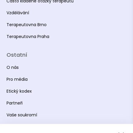
Často kladené otázky terapeutů
Seminář: Práce se stresem. PhDr. Alena
Vzdělávání
Halamová. Pražská vysoká škola
psychosociálních studií.
Terapeutovna Brno
Seminář: Terapie zaměřená na tělo. Eli
Terapeutovna Praha
Weidenfeld. Pražská vysoká škola
psychosociálních studií.
Ostatní
Kurz: Respektovat a být respektován. PhDr.
Jana Nováčková, CSc.
O nás
Kurz: Sandtray I - Úvod do metody - Mgr.
Pro média
Veronika Galusková
Etický kodex
Kurz: Sandtray III - Osobní zdroje - Mgr.
Veronika Galusková
Partneři
Kurz: Sandtray V - Práce s tělem- Mgr.
Vaše soukromí
Veronika Galusková
Práce s osobními údaji
Kurz: Sandtray VI - praktický seminář- Mgr.