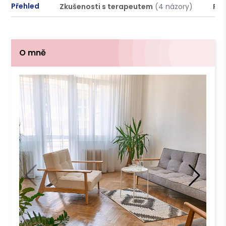
Přehled
Zkušenosti s terapeutem
(4 názory)
Pod
O mně