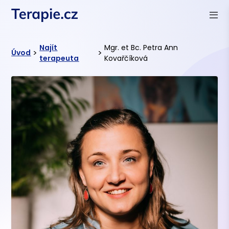
Najít
Mgr. et Bc. Petra Ann
>
>
Úvod
terapeuta
Kovařčíková