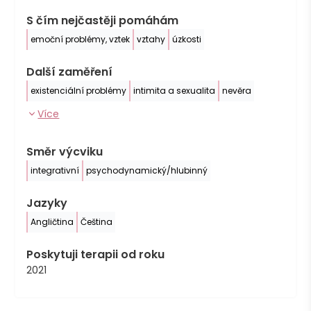
S čím nejčastěji pomáhám
emoční problémy, vztek
vztahy
úzkosti
Další zaměření
existenciální problémy
intimita a sexualita
nevěra
Více
Směr výcviku
integrativní
psychodynamický/hlubinný
Jazyky
Angličtina
Čeština
Poskytuji terapii od roku
2021