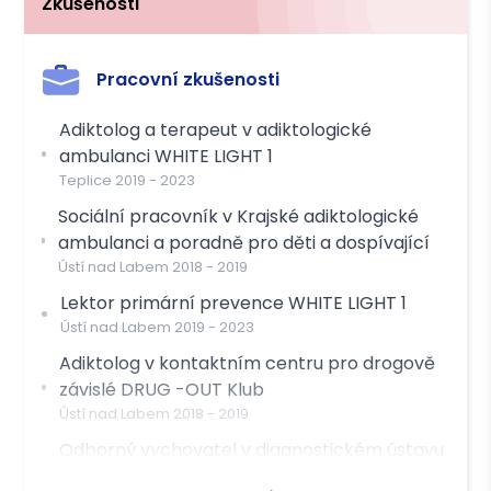
Zkušenosti
Pracovní zkušenosti
Adiktolog a terapeut v adiktologické
ambulanci WHITE LIGHT 1
Teplice
2019
-
2023
Sociální pracovník v Krajské adiktologické
ambulanci a poradně pro děti a dospívající
Ústí nad Labem
2018
-
2019
Lektor primární prevence WHITE LIGHT 1
Ústí nad Labem
2019
-
2023
Adiktolog v kontaktním centru pro drogově
závislé DRUG -OUT Klub
Ústí nad Labem
2018
-
2019
Odborný vychovatel v diagnostickém ústavu
a středisku výchovné péče