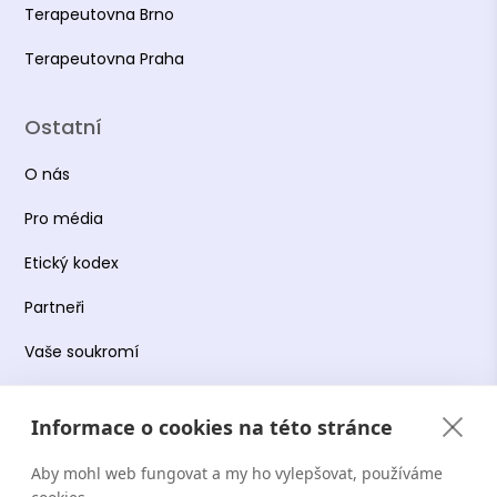
Terapeutovna Brno
Česká asociace pro psychoterapii (ČAP) -
kandidátní členství
Terapeutovna Praha
Vzdělání
Ostatní
Adiktologie, Mgr. 1LF UK
O nás
Sociální pedagogika, Bc. UJEP
Pro média
Etický kodex
Partneři
Vaše soukromí
Práce s osobními údaji
Informace o cookies na této stránce
Obchodní podmínky
Aby mohl web fungovat a my ho vylepšovat, používáme
Podmínky používání platformy