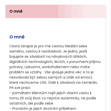
O mně
O mně
Cesta terapie je pro mě cestou hledání sebe 
samého, cestou k nezávislosti. Je jedno, jestli 
bojujete se závislostí na návykových látkách, 
digitálních technologiích, lécích, s poruchami příjmu 
potravy, úzkostmi, workoholismem nebo máte 
problém se vztahy.  Vše spojuje jedna věc a to je 
nesvoboda být sebou samých a útěk od emocí, 
které nechceme cítit. Útěk k závislosti na čemkoliv. 

Při své práci:

- pomáhám klientům najít jejich vlastní cestu k 
tomu žít svůj život co nejvíce autenticky, ne podle 
ostatních, ale podle sebe

- Provázím je jejich životním příběhem 