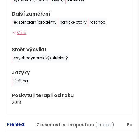
Další zaměření
existenciální problémy
panické ataky
rozchod
Více
Směr výcviku
psychodynamický/hlubinný
Jazyky
Čeština
Poskytuji terapii od roku
2018
Přehled
Zkušenosti s terapeutem
(1 názor)
Podm