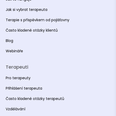
Hranice práce s klientem
Jak si vybrat terapeuta
Prevence a pomoc u poruch příjmu potravy
ve školách
Terapie s příspěvkem od pojišťovny
Základy krizové intervence
Často kladené otázky klientů
Rizikové děti a rizikový rodiče
Blog
Attechment u dětí (nejen) v náhradní
rodinné péči
Webináře
Sebepoškozování u dětí
Terapeuti
Koordinátor kariérového poradenství pro
ohrožené rizikové a znevýhodněné skupiny
Pro terapeuty
Kouč osobního rozvoje
Přihlášení terapeuta
Úvod do práce s terapeutickým pískovištěm
Často kladené otázky terapeutů
Asociace terapeutů
Vzdělávání