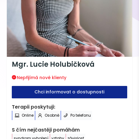
Mgr. Lucie Holubičková
Nepřijímá nové klienty
Chci informovat o dostupnosti
Terapii poskytuji:
Online
Osobně
Po telefonu
S čím nejčastěji pomáhám
syndrom vyhoření
vztahy
závislost