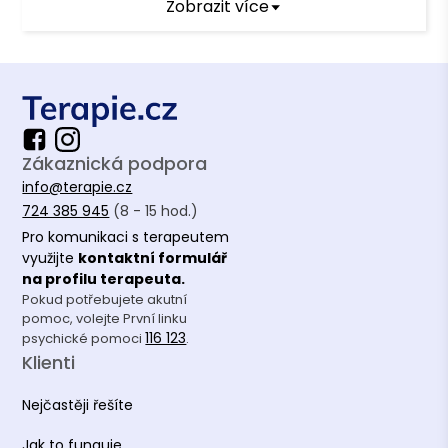
Zobrazit více
Praha
2017
-
2018
Terapeutický výcvik
VÝCVIK A VZDĚLÁVÁNÍ V PREVENCI A TERAPII
TRAUMATU
Zákaznická podpora
info@terapie.cz
Terapeutické kurzy
724 385 945
(8 - 15 hod.)
Pro komunikaci s terapeutem
Práce s technikou časové osy
využijte
kontaktní formulář
na profilu terapeuta.
Motivační rozhovory
Pokud potřebujete akutní
pomoc, volejte První linku
Pokročilá úroveň primární prevence pro
116 123
psychické pomoci
.
pedagogické pracovníky
Klienti
Práce s traumatem
Nejčastěji řešíte
Vývoj vztahů v rodině
Jak to funguje