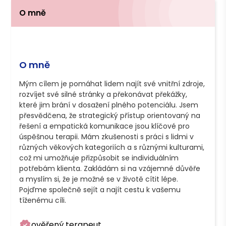
O mně
O mně
Mým cílem je pomáhat lidem najít své vnitřní zdroje, 
rozvíjet své silné stránky a překonávat překážky, 
které jim brání v dosažení plného potenciálu. Jsem 
přesvědčena, že strategický přístup orientovaný na 
řešení a empatická komunikace jsou klíčové pro 
úspěšnou terapii. Mám zkušenosti s práci s lidmi v 
různých věkových kategoriích a s různými kulturami, 
což mi umožňuje přizpůsobit se individuálním 
potřebám klienta. Zakládám si na vzájemné důvěře 
a myslím si, že je možné se v životě cítit lépe. 
Pojďme společně sejít a najít cestu k vašemu 
tíženému cíli.
ověřený terapeut