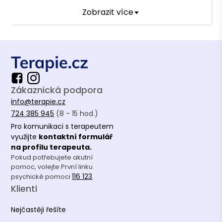
Zobrazit více
Vzdělání
Psychologie se zaměřením na vzdělávání -
bakalářské vzdělání , Západočeská
Univerzita v Plzni
Andragogika a personální řízení -
Zákaznická podpora
magisterské studium, Univerzita Karlova v
info@terapie.cz
Praze
724 385 945
(8 - 15 hod.)
Pro komunikaci s terapeutem
využijte
kontaktní formulář
na profilu terapeuta.
Pokud potřebujete akutní
pomoc, volejte První linku
116 123
psychické pomoci
.
Klienti
Nejčastěji řešíte