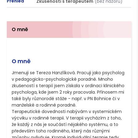
Přehled
Zkušenosti s terapeutem
(bez názorů)
P
O mně
O mně
Jmenuji se Tereza Hanzlíková. Pracuji jako psycholog 
v pedagogicko-psychologické poradně. Mnoho 
zkušeností s terapií jsem získala v ordinaci klinického 
psychologa, kde jsem 2 roky pracovala. Přínosem mi 
také byly různorodé stáže - např. v PN Bohnice či v 
manželské a rodinné poradně.

Terapeutické dovednosti nabývám v systemickém 
výcviku v rodinné terapii. V terapii vycházím z toho, 
že každý z nás je součástí nějakého systému, a to 
především toho rodinného, který nás různými 
způsoby ovlivňuje. Kromě individuální terapie tedy 