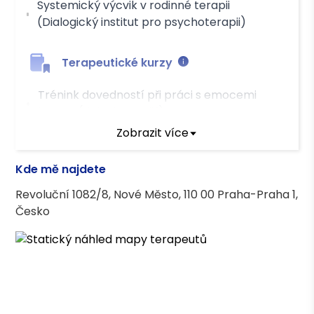
Systemický výcvik v rodinné terapii
(Dialogický institut pro psychoterapii)
Terapeutické kurzy
Trénink dovedností při práci s emocemi
klienta (Linka bezpečí)
Zobrazit více
Základy vedení krizového rozhovoru s
dítětem a dospívajícím (Linka bezpečí)
Kde mě najdete
Prožitkový kurz práce s projektivními
Revoluční 1082/8, Nové Město, 110 00 Praha-Praha 1,
terapeutickými kartami v praxi s dětmi a
Česko
adolescenty (b-creative)
Vzdělání
Jednooborová psychologie, PedF UK