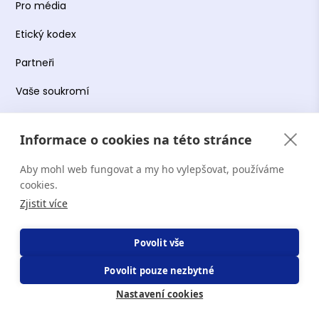
Pro média
Etický kodex
Partneři
Vaše soukromí
Práce s osobními údaji
Informace o cookies na této stránce
Obchodní podmínky
Aby mohl web fungovat a my ho vylepšovat, používáme
Podmínky používání platformy
cookies.
Zjistit více
Copyright Terapie CZ s.r.o. 2026. Všechna práva
Povolit vše
vyhrazena. Web provozuje Terapie CZ s.r.o. IČO:
Povolit pouze nezbytné
19644078.
Nastavení cookies