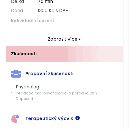
Délka
75 min
Cena
1300 Kč s DPH
Individuální sezení
Forma
Online
Zobrazit více
Délka
50 min
Cena
900 Kč s DPH
Zkušenosti
Platba
Pracovní zkušenosti
Hotově
Převodem
Psycholog
Pedagogicko-psychologická poradna
2019
-
Doposud
Terapeutický výcvik