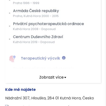
Praha
1996
-
1999
Armáda České republiky
Praha, Kutná Hora
2000
-
2015
Privátní psychoterapeutická ordinace
Kutná Hora
2008
-
Doposud
Centrum Duševního Zdraví
Kutná Hora
2019
-
Doposud
Terapeutický výcvik
Psychoanalytická psychoterapie
Zobrazit více
Vzdělání
Kde mě najdete
Universita Palackého Olomouc, FF,
Nádražní 307, Hlouška, 284 01 Kutná Hora, Česko
jednooborová psychologie