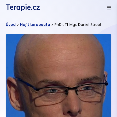
>
>
Úvod
Najít terapeuta
PhDr. ThMgr. Daniel Štrobl