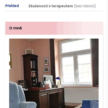
Přehled
Zkušenosti s terapeutem
(bez názorů)
P
O mně