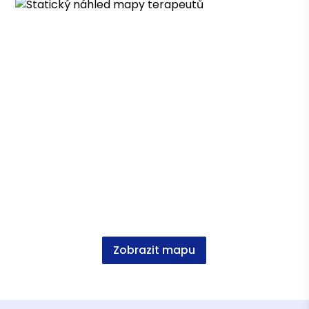
Karlova Universita Praha, HTF,
psychosociální vědy
Zobrazit mapu