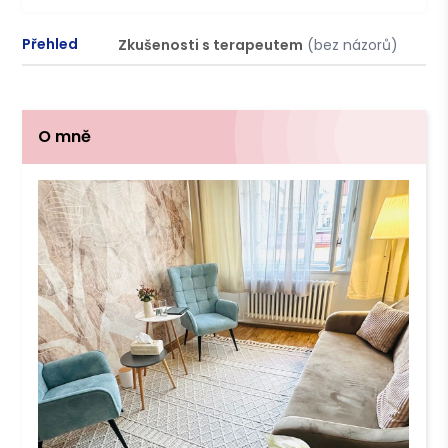
Přehled
Zkušenosti s terapeutem
(bez názorů)
P
O mně