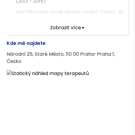
(2013 - 2015)
Certifikovaný výcvik Holistic Health Coach, IIN
(Institute for Integrative Nutrition) New York
(2010 - 2012)
Zobrazit více
Certifikovaný výcvik Facilitátor Energetické
Kde mě najdete
medicíny
Národní 25, Staré Město, 110 00 Praha-Praha 1,
Česko
Asociace terapeutů
Česká asociace pro psychoterapii (ČAP)
Vzdělání
Andragogika, Mgr. UJAK Praha
Studium Humanitní vzdělanosti, Bc. UK FHS
Praha