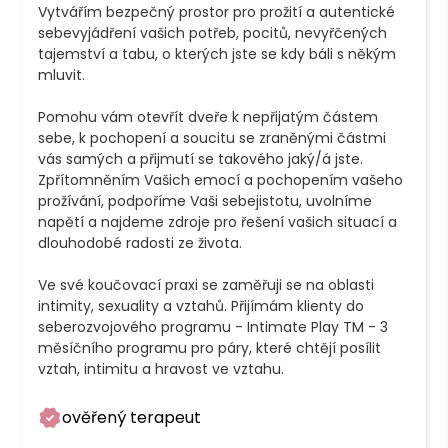
Vytvářím bezpečný prostor pro prožití a autentické 
sebevyjádření vašich potřeb, pocitů, nevyřčených 
tajemství a tabu, o kterých jste se kdy báli s někým 
mluvit.

Pomohu vám otevřít dveře k nepřijatým částem 
sebe, k pochopení a soucitu se zraněnými částmi 
vás samých a přijmutí se takového jaký/á jste. 
Zpřítomněním Vašich emocí a pochopením vašeho 
prožívání, podpoříme Vaši sebejistotu, uvolníme 
napětí a najdeme zdroje pro řešení vašich situací a 
dlouhodobé radosti ze života.

Ve své koučovací praxi se zaměřuji se na oblasti 
intimity, sexuality a vztahů. Přijímám klienty do 
seberozvojového programu - Intimate Play TM - 3 
měsíčního programu pro páry, které chtějí posílit 
vztah, intimitu a hravost ve vztahu.
ověřený terapeut