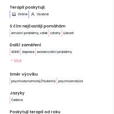
Terapii poskytuji:
Online
Osobně
S čím nejčastěji pomáhám
emoční problémy, vztek
vztahy
úzkosti
Další zaměření
ADHD
deprese
existenciální problémy
Více
Směr výcviku
psychodynamický/hlubinný
psychoanalýza
Jazyky
Čeština
Poskytuji terapii od roku