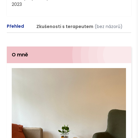
2023
Přehled
Zkušenosti s terapeutem
(bez názorů)
P
O mně