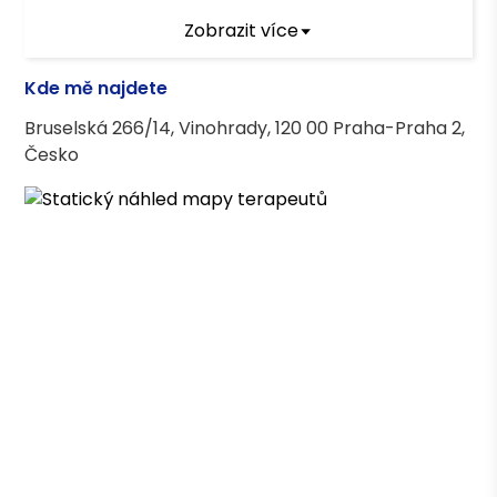
Zobrazit více
Terapeutický výcvik
Kde mě najdete
Psychoanalytický psychoterapeutický
Bruselská 266/14, Vinohrady, 120 00 Praha-Praha 2,
výcvik ČSPAP
Česko
Terapeutické kurzy
Motivační rozhovory
Psychiatrické minimum
Základy krizové intervence
Hranice v práci s klientem
Asociace terapeutů
Česká asociace pro psychoterapii (ČAP) -