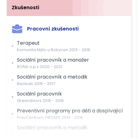
Zkušenosti
Platba
Hotově
Převodem
Kreditní kartou
Pracovní zkušenosti
Terapeut
Komunita Mýto u Rokycan
2013
-
2016
Sociální pracovník a manažer
BONA o.p.s
2020
-
2021
Sociální pracovník a metodik
Baobab
2016
-
2017
Sociální pracovník
Greendoors
2015
-
2016
Preventivní programy pro děti a dospívající
PrevCentrum, PROSPE
2013
-
2016
Sociální pracovník a metodik
BONA o.p.s.
2023
-
Doposud