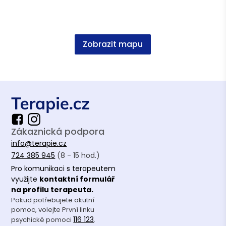
kandidátní členství
Česká společnost pro analytickou
psychoterapii (ČSPAP)
Zobrazit mapu
Vzdělání
Západočeská Univerzita; Bc. Psychologie pro
vzdělávání
Univerzita Palackého; Mgr. Andragogika
Zákaznická podpora
info@terapie.cz
724 385 945
(8 - 15 hod.)
Pro komunikaci s terapeutem
využijte
kontaktní formulář
na profilu terapeuta.
Pokud potřebujete akutní
pomoc, volejte První linku
116 123
psychické pomoci
.