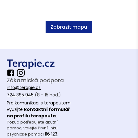
kandidátní členství
Česká společnost pro analytickou
psychoterapii (ČSPAP)
Zobrazit mapu
Vzdělání
Západočeská Univerzita; Bc. Psychologie pro
vzdělávání
Univerzita Palackého; Mgr. Andragogika
Zákaznická podpora
info@terapie.cz
724 385 945
(8 - 15 hod.)
Pro komunikaci s terapeutem
využijte
kontaktní formulář
na profilu terapeuta.
Pokud potřebujete akutní
pomoc, volejte První linku
116 123
psychické pomoci
.