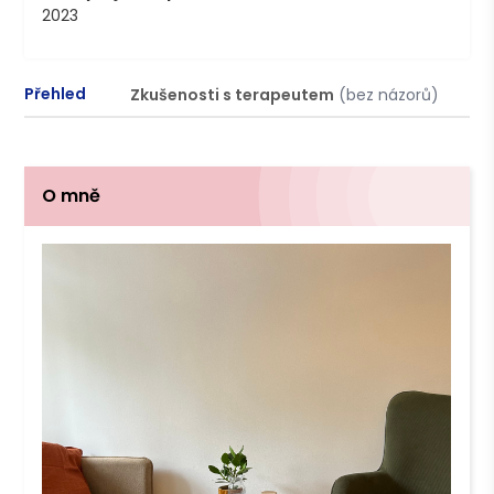
2023
Přehled
Zkušenosti s terapeutem
(bez názorů)
P
O mně