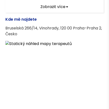
Zobrazit více
Terapeutický výcvik
Kde mě najdete
Psychoanalytický psychoterapeutický
Bruselská 266/14, Vinohrady, 120 00 Praha-Praha 2,
výcvik ČSPAP
Česko
Terapeutické kurzy
Motivační rozhovory
Psychiatrické minimum
Základy krizové intervence
Hranice v práci s klientem
Asociace terapeutů
Česká asociace pro psychoterapii (ČAP) -