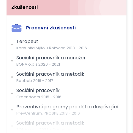
Zkušenosti
Platba
Hotově
Převodem
Kreditní kartou
Pracovní zkušenosti
Terapeut
Komunita Mýto u Rokycan
2013
-
2016
Sociální pracovník a manažer
BONA o.p.s
2020
-
2021
Sociální pracovník a metodik
Baobab
2016
-
2017
Sociální pracovník
Greendoors
2015
-
2016
Preventivní programy pro děti a dospívající
PrevCentrum, PROSPE
2013
-
2016
Sociální pracovník a metodik
BONA o.p.s.
2023
-
Doposud