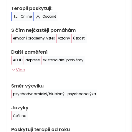
Terapii poskytuji:
Online
Osobně
S čím nejčastěji pomáhám
emoční problémy, vztek
vztahy
úzkosti
Další zaměření
ADHD
deprese
existenciální problémy
Více
Směr výcviku
psychodynamický/hlubinný
psychoanalýza
Jazyky
Čeština
Poskytuji terapii od roku