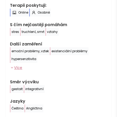
Terapii poskytuji:
Online
Osobně
S čím nejčastěji pomáhám
stres
truchlení, smrt
vztahy
Další zaměření
emoční problémy, vztek
existenciální problémy
hypersenzitivita
Více
Směr výcviku
gestalt
integrativní
Jazyky
Čeština
Angličtina