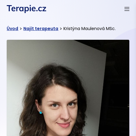
>
>
Úvod
Najít terapeuta
Kristýna Maulenová MSc.