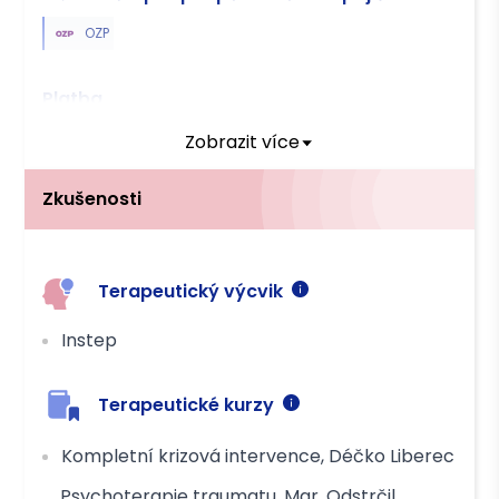
OZP
Platba
Hotově
Převodem
Zobrazit více
Zkušenosti
Terapeutický výcvik
Instep
Terapeutické kurzy
Kompletní krizová intervence, Déčko Liberec
Psychoterapie traumatu, Mgr. Odstrčil,