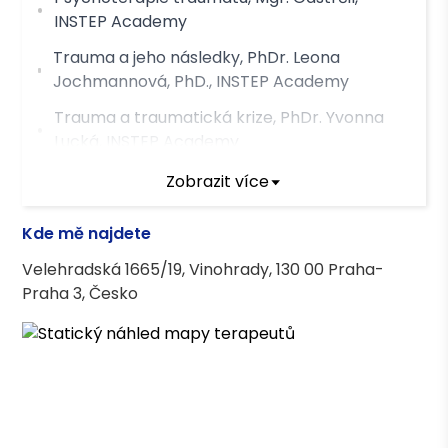
INSTEP Academy
Trauma a jeho následky, PhDr. Leona
Jochmannová, PhD., INSTEP Academy
Trauma a traumatická krize, PhDr. Yvonna
Lucká, INSTEP Academy
Terapie partnerského vztahu, Mgr. Knop a
Zobrazit více
Mgr. Ředinová
Kde mě najdete
Asociace terapeutů
Velehradská 1665/19, Vinohrady, 130 00 Praha-
Praha 3, Česko
Česká asociace pro psychoterapii (ČAP)
Vzdělání
Psychologie zdraví, Leiden University, MSc.
Psychologie, FF UK, Bc.