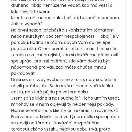
druhého, nikdo nemůžeme vědět, kdo má větší a 
kdo menší trápení. 

Klienti u mě mohou nalézt přijetí, bezpečí a podporu. 
Jak to vypadá?

Na první sezení přicházíte s konkrétním tématem, 
nebo neurčitým pocitem nespokojenosti –⁠ obojí je v 
pořádku. Hodně se ptám, abych Vám co nejlépe 
porozuměla. Cílem prvního setkání je nastínit směr 
terapie a zejména zjistit, zda si dokážeme představit 
spolupráci: pro mě ověření, zda vám dokážu být 
nápomocná; pro vás, zda máte chuť se mnou 
pokračovat.

Další sezení vždy vycházíme z toho, co v současné 
chvíli potřebujete. Budu s vámi hledat vaši ideální 
cestu, na které půjdu po vašem boku.

Jsem spíše klidná a naslouchající. Ticho umím ustát, 
mnohdy se v něm objevují ty nejcennější poklady. 
Nicméne většinou s klienty při sezeních mluvíme. 🙂

Frekvence setkávání je 1x za týden, délka spolupráce 
se odvíjí od tématu. Navázání bezpečného 
terapeutického vztahu nějakou dobu trvá, proto 