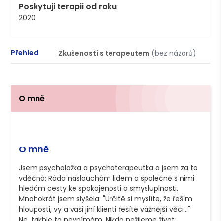
Poskytuji terapii od roku
2020
Přehled
Zkušenosti s terapeutem
(bez názorů)
P
O mně
O mně
Jsem psycholožka a psychoterapeutka a jsem za to 
vděčná: Ráda naslouchám lidem a společně s nimi 
hledám cesty ke spokojenosti a smysluplnosti.  
Mnohokrát jsem slyšela: "Určitě si myslíte, že řeším 
hlouposti, vy a vaši jiní klienti řešíte vážnější věci..." 
Ne, takhle to nevnímám. Nikdo nežijeme život 