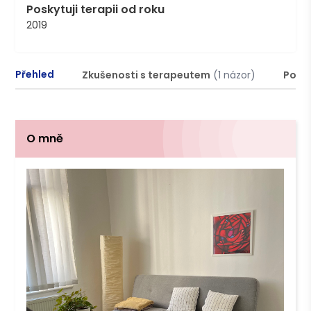
Poskytuji terapii od roku
2019
Přehled
Zkušenosti s terapeutem
(1 názor)
Podm
O mně