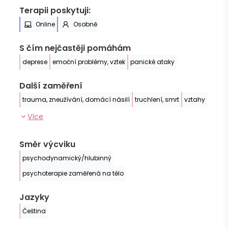
Terapii poskytuji:
Online
Osobně
S čím nejčastěji pomáhám
deprese
emoční problémy, vztek
panické ataky
Další zaměření
trauma, zneužívání, domácí násilí
truchlení, smrt
vztahy
Více
Směr výcviku
psychodynamický/hlubinný
psychoterapie zaměřená na tělo
Jazyky
Čeština