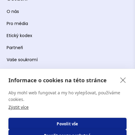
O nás
Pro média
Etický kodex
Partneři
Vaše soukromí
Práce s osobními údaji
Informace o cookies na této stránce
Obchodní podmínky
Aby mohl web fungovat a my ho vylepšovat, používáme
Podmínky používání platformy
cookies.
Zjistit více
Copyright Terapie CZ s.r.o. 2026. Všechna práva
Povolit vše
vyhrazena. Web provozuje Terapie CZ s.r.o. IČO: