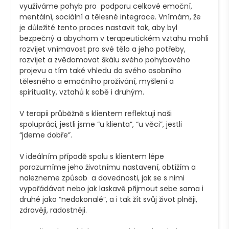
využíváme pohyb pro  podporu celkové emoční, 
mentální, sociální a tělesné integrace. Vnímám, že 
je důležité tento proces nastavit tak, aby byl 
bezpečný a abychom v terapeutickém vztahu mohli 
rozvíjet vnímavost pro své tělo a jeho potřeby, 
rozvíjet a zvědomovat škálu svého pohybového 
projevu a tím také vhledu do svého osobního 
tělesného a emočního prožívání, myšlení a 
spirituality, vztahů k sobě i druhým.

V terapii průběžně s klientem reflektuji naši 
spolupráci, jestli jsme “u klienta”, “u věci”, jestli 
“jdeme dobře”. 

V ideálním případě spolu s klientem lépe 
porozumíme jeho životnímu nastavení, obtížím a 
nalezneme způsob  a dovednosti, jak se s nimi 
vypořádávat nebo jak laskavě přijmout sebe sama i 
druhé jako “nedokonalé”, a i tak žít svůj život plněji, 
zdravěji, radostněji. 
