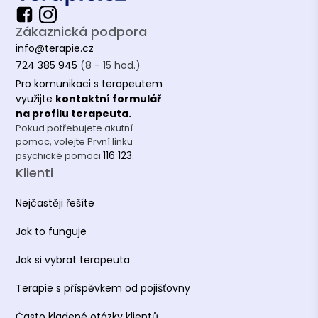
Vzdělání
Zákaznická podpora
info@terapie.cz
ETF UK a 1.LF UK - kombinované studium
724 385 945
(8 - 15 hod.)
Pro komunikaci s terapeutem
využijte
kontaktní formulář
na profilu terapeuta.
Pokud potřebujete akutní
pomoc, volejte První linku
116 123
psychické pomoci
.
Klienti
Nejčastěji řešíte
Jak to funguje
Jak si vybrat terapeuta
Terapie s příspěvkem od pojišťovny
Často kladené otázky klientů