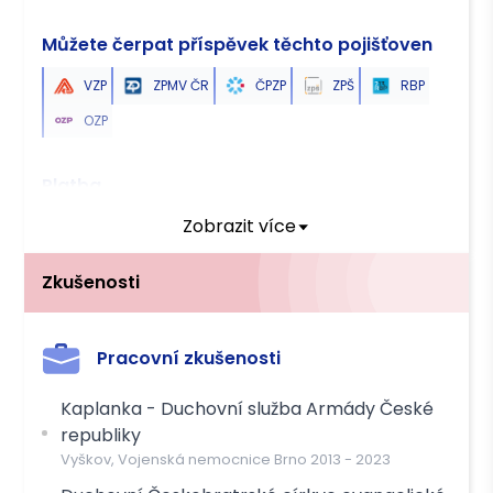
Můžete čerpat příspěvek těchto pojišťoven
VZP
ZPMV ČR
ČPZP
ZPŠ
RBP
OZP
Platba
Zobrazit více
Hotově
Převodem
Zkušenosti
Pracovní zkušenosti
Kaplanka - Duchovní služba Armády České
republiky
Vyškov, Vojenská nemocnice Brno
2013
-
2023