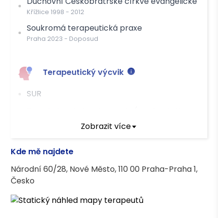
Duchovní Českobratrské církve evangelické
Křížlice
1998
-
2012
Soukromá terapeutická praxe
Praha
2023
-
Doposud
Terapeutický výcvik
SUR
Tanečně pohybová terapie (Moving Self
institut)
Zobrazit více
Terapeutické kurzy
Kde mě najdete
Národní 60/28, Nové Město, 110 00 Praha-Praha 1,
Pražská psychoterapeutická fakulta (2004-
Česko
2009)
Zásady a postupy podpory a provázení osob
v krizových životních situacích (Akreditovaný