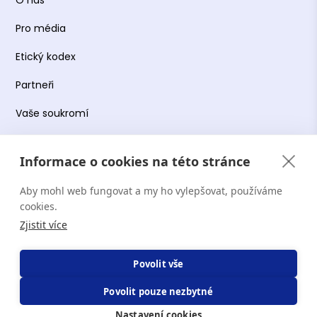
O nás
Pro média
Etický kodex
Partneři
Vaše soukromí
Práce s osobními údaji
Informace o cookies na této stránce
Obchodní podmínky
Aby mohl web fungovat a my ho vylepšovat, používáme
Podmínky používání platformy
cookies.
Zjistit více
Copyright Terapie CZ s.r.o. 2026. Všechna práva
Povolit vše
vyhrazena. Web provozuje Terapie CZ s.r.o. IČO:
Povolit pouze nezbytné
19644078.
Nastavení cookies