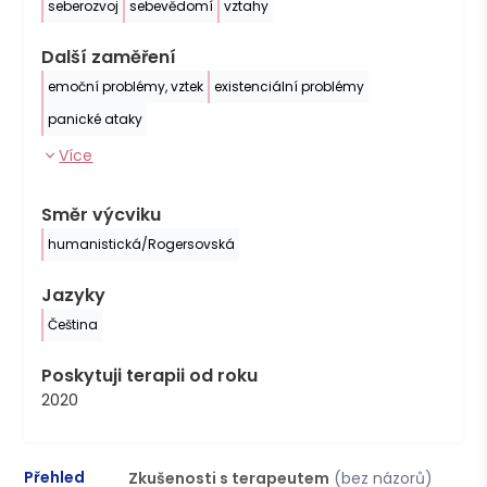
seberozvoj
sebevědomí
vztahy
Další zaměření
emoční problémy, vztek
existenciální problémy
panické ataky
Více
Směr výcviku
humanistická/Rogersovská
Jazyky
Čeština
Poskytuji terapii od roku
2020
Přehled
Zkušenosti s terapeutem
(bez názorů)
P