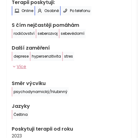
Terapii poskytuji:
Online
Osobně
Po telefonu
S čím nejčastěji pomáhám
rodičovství
seberozvoj
sebevědomí
Další zaměření
deprese
hypersenzitivita
stres
Více
Směr výcviku
psychodynamický/hlubinný
Jazyky
Čeština
Poskytuji terapii od roku
2023