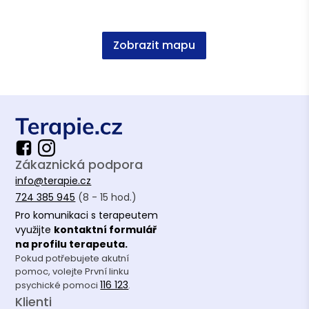
Na co nezapomínat při mateřství?
Na sebepéči
Zobrazit mapu
Článek
•
Terapie.cz
Zákaznická podpora
Po císaři se všichni tváří, jako
info@terapie.cz
kdybych vůbec nerodila, svěřuje se
724 385 945
(8 - 15 hod.)
Jana
Pro komunikaci s terapeutem
Článek
•
Žena-in
využijte
kontaktní formulář
na profilu terapeuta.
Pokud potřebujete akutní
pomoc, volejte První linku
116 123
psychické pomoci
.
Klienti