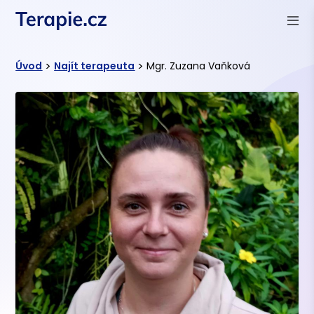
>
>
Úvod
Najít terapeuta
Mgr. Zuzana Vaňková