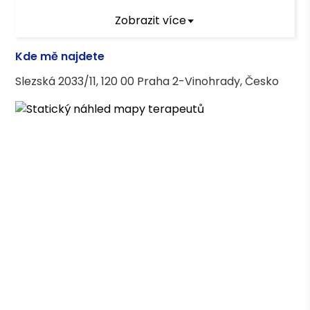
Terapeutický výcvik
Zobrazit více
Psychodynamický SUR
Kde mě najdete
Vzdělání
Slezská 2033/11, 120 00 Praha 2-Vinohrady, Česko
Pražská vysoká škola psychosocialních studií.
Obor Sociální práce se zaměřením na
aplikovanou psychoterapii a komunikaci
Výstupy v médiích