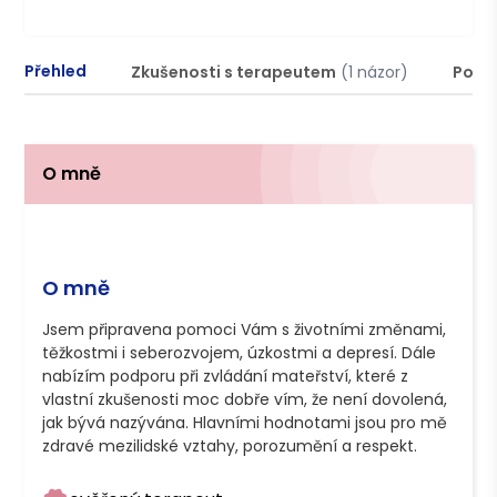
Přehled
Zkušenosti s terapeutem
(1 názor)
Podm
O mně
O mně
Jsem připravena pomoci Vám s životními změnami, 
těžkostmi i seberozvojem, úzkostmi a depresí. Dále 
nabízím podporu při zvládání mateřství, které z 
vlastní zkušenosti moc dobře vím, že není dovolená, 
jak bývá nazývána. Hlavními hodnotami jsou pro mě 
zdravé mezilidské vztahy, porozumění a respekt.