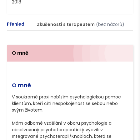
2018
Přehled
Zkušenosti s terapeutem
(bez názorů)
P
O mně
O mně
V soukromé praxi nabízím psychologickou pomoc 
klientům, kteří cítí nespokojenost se sebou nebo 
svým životem. 

Mám odborné vzdělání v oboru psychologie a 
absolvovaný psychoterapeutický výcvik v 
Integrované psychoterapii/Knobloch, která se 