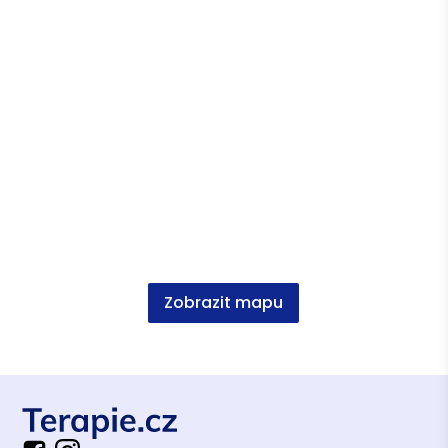
Masarykova univerzita, program
celoživotního vzdělávání Psycholog ve
zdravotnictví
Zobrazit mapu