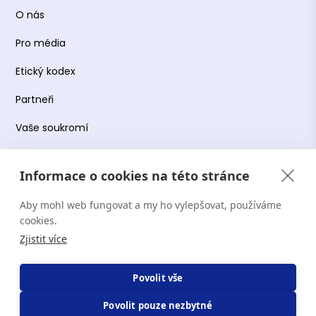
O nás
Pro média
Etický kodex
Partneři
Vaše soukromí
Práce s osobními údaji
Informace o cookies na této stránce
Obchodní podmínky
Aby mohl web fungovat a my ho vylepšovat, používáme
Podmínky používání platformy
cookies.
Zjistit více
Copyright Terapie CZ s.r.o. 2026. Všechna práva
Povolit vše
vyhrazena. Web provozuje Terapie CZ s.r.o. IČO:
Povolit pouze nezbytné
19644078.