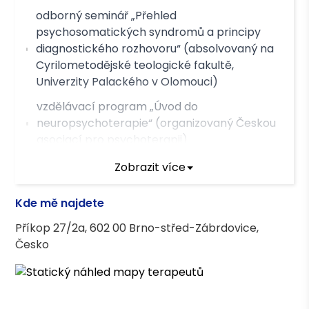
odborný seminář „Přehled
psychosomatických syndromů a principy
diagnostického rozhovoru“ (absolvovaný na
Cyrilometodějské teologické fakultě,
Univerzity Palackého v Olomouci)
vzdělávací program „Úvod do
neuropsychoterapie“ (organizovaný Českou
asociací pro psychoterapii)
Zobrazit více
Asociace terapeutů
Kde mě najdete
Česká asociace pro psychoterapii (ČAP)
Příkop 27/2a, 602 00 Brno-střed-Zábrdovice,
Česko
Vzdělání
Masarykova univerzita, obor Psychologie
Masarykova univerzita, obor Estetika