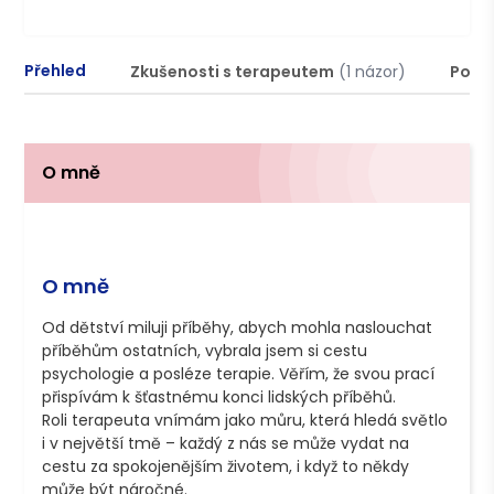
Přehled
Zkušenosti s terapeutem
(1 názor)
Podm
O mně
O mně
Od dětství miluji příběhy, abych mohla naslouchat 
příběhům ostatních, vybrala jsem si cestu 
psychologie a posléze terapie. Věřím, že svou prací 
přispívám k šťastnému konci lidských příběhů.

Roli terapeuta vnímám jako můru, která hledá světlo 
i v největší tmě – každý z nás se může vydat na 
cestu za spokojenějším životem, i když to někdy 
může být náročné.
