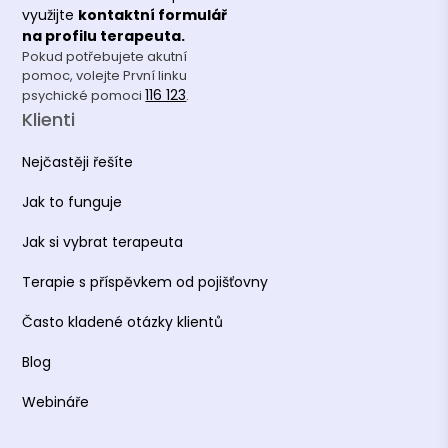
využijte
kontaktní formulář
na profilu terapeuta.
K čemu jsou v psychoterapii dobré
Pokud potřebujete akutní
hranice?
pomoc, volejte První linku
Článek
•
Terapie.cz
116 123
psychické pomoci
.
Klienti
Nejčastěji řešíte
Jak to funguje
Jak si vybrat terapeuta
Terapie s příspěvkem od pojišťovny
Často kladené otázky klientů
Blog
Webináře