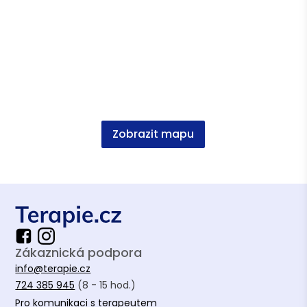
Výstupy v médiích
Zobrazit mapu
Jak srovnání s ostatními ovlivňuje
naše životy?
Článek
•
Terapie.cz
Zákaznická podpora
info@terapie.cz
724 385 945
(8 - 15 hod.)
Pro komunikaci s terapeutem