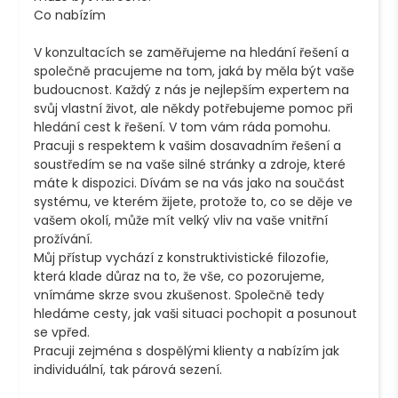
Co nabízím

V konzultacích se zaměřujeme na hledání řešení a 
společně pracujeme na tom, jaká by měla být vaše 
budoucnost. Každý z nás je nejlepším expertem na 
svůj vlastní život, ale někdy potřebujeme pomoc při 
hledání cest k řešení. V tom vám ráda pomohu.

Pracuji s respektem k vašim dosavadním řešení a 
soustředím se na vaše silné stránky a zdroje, které 
máte k dispozici. Dívám se na vás jako na součást 
systému, ve kterém žijete, protože to, co se děje ve 
vašem okolí, může mít velký vliv na vaše vnitřní 
prožívání.

Můj přístup vychází z konstruktivistické filozofie, 
která klade důraz na to, že vše, co pozorujeme, 
vnímáme skrze svou zkušenost. Společně tedy 
hledáme cesty, jak vaši situaci pochopit a posunout 
se vpřed.

Pracuji zejména s dospělými klienty a nabízím jak 
individuální, tak párová sezení.
