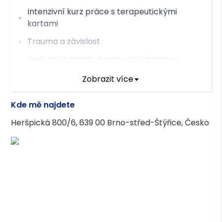
Intenzivní kurz práce s terapeutickými
kartami
Trauma a závislost
Dialogická psychoterapeutická práce s
pískovištěm
Zobrazit více
Kreativní koučování dětí
Kde mě najdete
Motivační rozhovory
Heršpická 800/6, 639 00 Brno-střed-Štýřice, Česko
Asociace terapeutů
Česká asociace pro psychoterapii (ČAP) -
kandidátní členství
Vzdělání
Psychologie, MU Brno