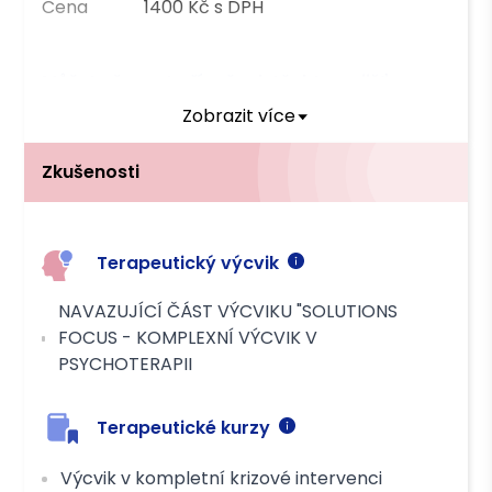
Cena
1400 Kč s DPH
Můžete čerpat příspěvek těchto pojišťoven
Zobrazit více
OZP
Zkušenosti
Platba
Převodem
Terapeutický výcvik
NAVAZUJÍCÍ ČÁST VÝCVIKU "SOLUTIONS
FOCUS - KOMPLEXNÍ VÝCVIK V
PSYCHOTERAPII
Terapeutické kurzy
Výcvik v kompletní krizové intervenci