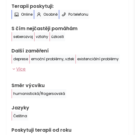
Terapii poskytuji:
Online
Osobně
Po telefonu
S čím nejčastěji pomáhám
seberozvoj
vztahy
úzkosti
Další zaměření
deprese
emoční problémy, vztek
existenciální problémy
Více
Směr výcviku
humanistická/Rogersovská
Jazyky
Čeština
Poskytuji terapii od roku