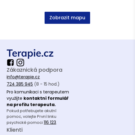
Česká asociace pro psychoterapii (ČAP)
Zobrazit mapu
Vzdělání
Jednooborová psychologie, PVŠPŠ
Zákaznická podpora
info@terapie.cz
724 385 945
(8 - 15 hod.)
Pro komunikaci s terapeutem
využijte
kontaktní formulář
na profilu terapeuta.
Pokud potřebujete akutní
pomoc, volejte První linku
116 123
psychické pomoci
.
Klienti