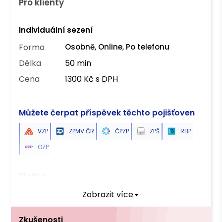
Pro klienty
Individuální sezení
Forma
Osobně, Online, Po telefonu
Délka
50 min
Cena
1300 Kč s DPH
Můžete čerpat příspěvek těchto pojišťoven
VZP
ZPMV ČR
ČPZP
ZPŠ
RBP
OZP
Platba
Zobrazit více
Převodem
Zkušenosti