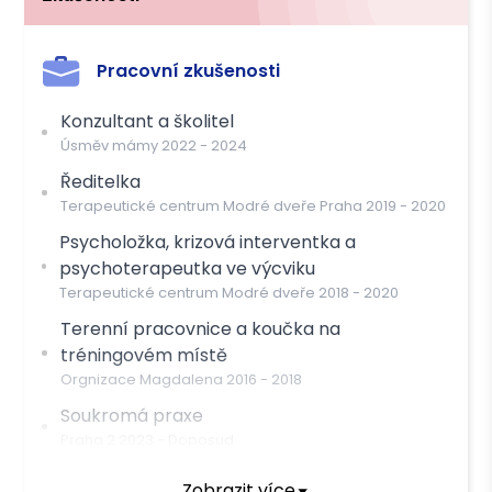
Pracovní zkušenosti
Konzultant a školitel
Úsměv mámy
2022
-
2024
Ředitelka
Terapeutické centrum Modré dveře Praha
2019
-
2020
Psycholožka, krizová interventka a
psychoterapeutka ve výcviku
Terapeutické centrum Modré dveře
2018
-
2020
Terenní pracovnice a koučka na
tréningovém místě
Orgnizace Magdalena
2016
-
2018
Soukromá praxe
Praha 2
2023
-
Doposud
Zobrazit více