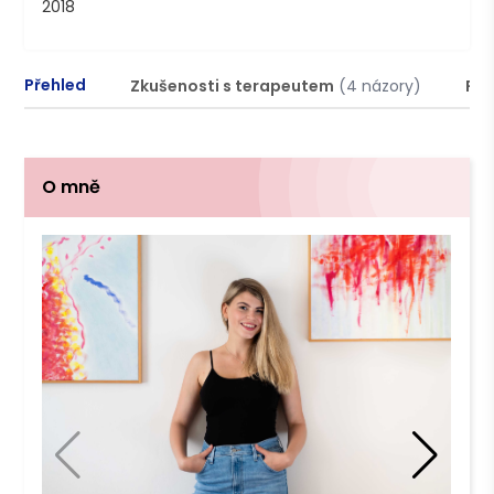
2018
Přehled
Zkušenosti s terapeutem
(4 názory)
Pod
O mně