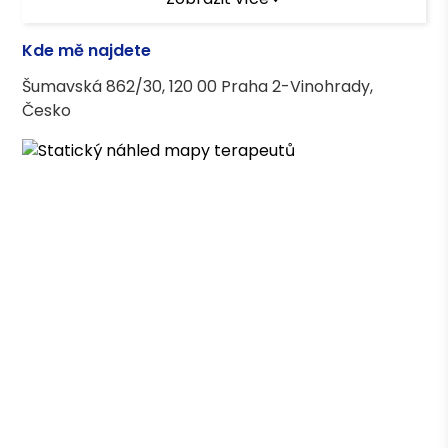
Terapeutický výcvik
Kde mě najdete
Daseinsanalytický výcvik
Šumavská 862/30, 120 00 Praha 2-Vinohrady,
Česko
Terapeutické kurzy
kurz krizové intervence tváří v tvář
výcvik ve výkladu snů v daseinsanalýze
výcvik v motivačních rozhovorech
základy poradenství
úvod do farmakoterapie
psychoterapie dětí a dospívajících
Asociace terapeutů