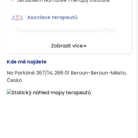
Jerusalem Narrative Therapy Institute
Asociace terapeutů
Česká asociace pro psychoterapii (ČAP)
Zobrazit více
Vzdělání
Kde mě najdete
Vysoká škola ekonomická
Na Parkáně 367/14, 266 01 Beroun-Beroun-Město,
Česko