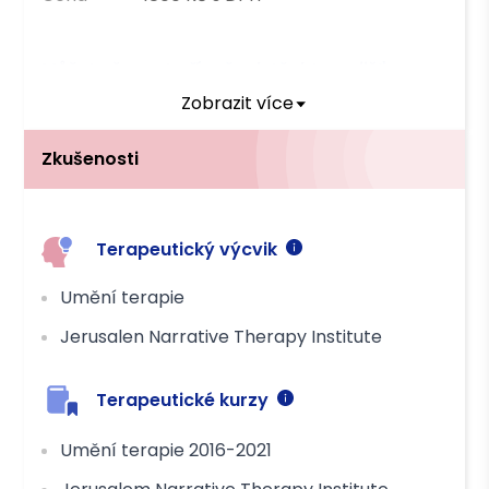
Můžete čerpat příspěvek těchto pojišťoven
Zobrazit více
VZP
OZP
Zkušenosti
Platba
Hotově
Převodem
Terapeutický výcvik
Umění terapie
Jerusalen Narrative Therapy Institute
Terapeutické kurzy
Umění terapie 2016-2021