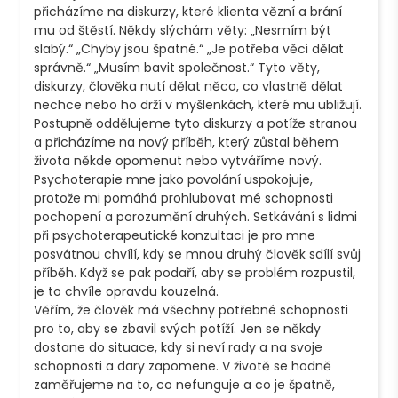
přicházíme na diskurzy, které klienta vězní a brání 
mu od štěstí. Někdy slýchám věty: „Nesmím být 
slabý.“ „Chyby jsou špatné.“ „Je potřeba věci dělat 
správně.“ „Musím bavit společnost.“ Tyto věty, 
diskurzy, člověka nutí dělat něco, co vlastně dělat 
nechce nebo ho drží v myšlenkách, které mu ubližují. 
Postupně oddělujeme tyto diskurzy a potíže stranou 
a přicházíme na nový příběh, který zůstal během 
života někde opomenut nebo vytváříme nový.

Psychoterapie mne jako povolání uspokojuje, 
protože mi pomáhá prohlubovat mé schopnosti 
pochopení a porozumění druhých. Setkávání s lidmi 
při psychoterapeutické konzultaci je pro mne 
posvátnou chvílí, kdy se mnou druhý člověk sdílí svůj 
příběh. Když se pak podaří, aby se problém rozpustil, 
je to chvíle opravdu kouzelná. 

Věřím, že člověk má všechny potřebné schopnosti 
pro to, aby se zbavil svých potíží. Jen se někdy 
dostane do situace, kdy si neví rady a na svoje 
schopnosti a dary zapomene. V životě se hodně 
zaměřujeme na to, co nefunguje a co je špatně, 