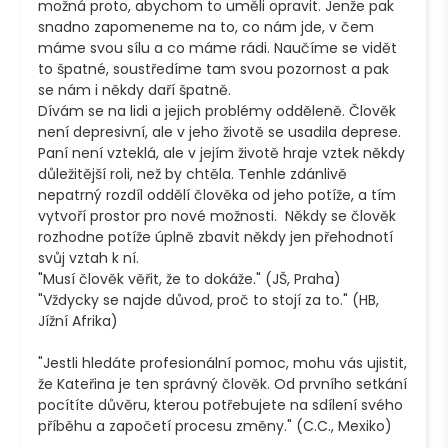
možná proto, abychom to uměli opravit. Jenže pak 
snadno zapomeneme na to, co nám jde, v čem 
máme svou sílu a co máme rádi. Naučíme se vidět 
to špatné, soustředíme tam svou pozornost a pak 
se nám i někdy daří špatně.

Dívám se na lidi a jejich problémy odděleně. Člověk 
není depresivní, ale v jeho životě se usadila deprese. 
Paní není vzteklá, ale v jejím životě hraje vztek někdy 
důležitější roli, než by chtěla. Tenhle zdánlivě 
nepatrný rozdíl oddělí člověka od jeho potíže, a tím 
vytvoří prostor pro nové možnosti.  Někdy se člověk 
rozhodne potíže úplně zbavit někdy jen přehodnotí 
svůj vztah k ní. 

"Musí člověk věřit, že to dokáže." (JŠ, Praha)

"Vždycky se najde důvod, proč to stojí za to." (HB, 
Jížní Afrika)

"Jestli hledáte profesionální pomoc, mohu vás ujistit, 
že Kateřina je ten správný člověk. Od prvního setkání 
pocítíte důvěru, kterou potřebujete na sdílení svého 