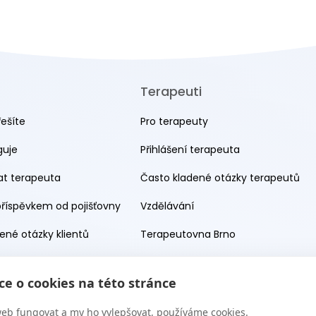
Terapeuti
řešíte
Pro terapeuty
guje
Přihlášení terapeuta
rat terapeuta
Často kladené otázky terapeutů
příspěvkem od pojišťovny
Vzdělávání
ené otázky klientů
Terapeutovna Brno
Terapeutovna Praha
e o cookies na této stránce
eb fungovat a my ho vylepšovat, používáme cookies.