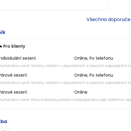
na paní Dominiku. Netrvalo to ani rok a mně je
konečně dobře. Děkuji. Bylo mi s ní hezky a
počase jsem se dokonce začala na naše sezení
Všechna doporuče
těšit. Když budu potřebovat, zase se určitě ozvu!
ík
Pro klienty
Individuální sezení
Online, Po telefonu
Poznámka k ceně:
Termíny nabízím v dopoledních a časných odpoledních h
Párové sezení
Online, Po telefonu
Poznámka k ceně:
Termíny nabízím v dopoledních a časných odpoledních h
Párové sezení
Online
Poznámka k ceně:
Párová terapie probíhá s koterapeutkou Mgr. Kateřinou H
tba