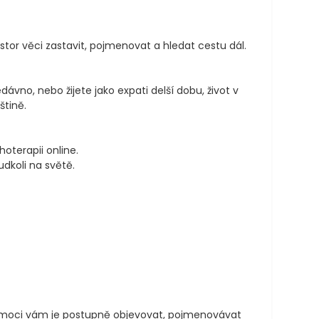
ostor věci zastavit, pojmenovat a hledat cestu dál.

nedávno, nebo žijete jako expati delší dobu, život v 
tině.

terapii online.

koli na světě.

pomoci vám je postupně objevovat, pojmenovávat 