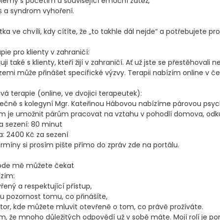
lémy s početím a související emoční zátěž,

s a syndrom vyhoření.

tka ve chvíli, kdy cítíte, že „to takhle dál nejde“ a potřebujete pr
pie pro klienty v zahraničí:

uji také s klienty, kteří žijí v zahraničí. Ať už jste se přestěhovali 
 zemi může přinášet specifické výzvy. Terapii nabízím online v češ
vá terapie (online, ve dvojici terapeutek):

ečně s kolegyní Mgr. Kateřinou Hábovou nabízíme párovou psycho
m je umožnit párům pracovat na vztahu v pohodlí domova, odkud
a sezení: 80 minut

: 2400 Kč za sezení

rmíny si prosím pište přímo do zpráv zde na portálu.

ode mě můžete čekat

zím:

řený a respektující přístup,

u pozornost tomu, co přinášíte,

tor, kde můžete mluvit otevřeně o tom, co právě prožíváte.

m, že mnoho důležitých odpovědí už v sobě máte. Mojí rolí je 