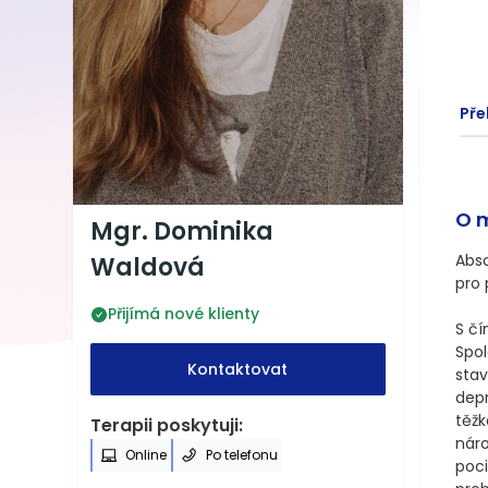
Pře
O 
Mgr. Dominika
Abso
Waldová
pro 
Přijímá nové klienty
S č
Spol
Kontaktovat
stav
depr
těžk
Terapii poskytuji:
náro
Online
Po telefonu
poci