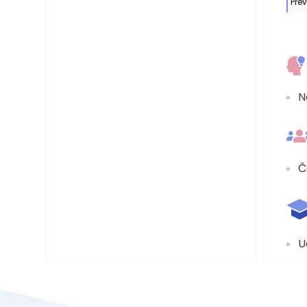
Pře
N
Č
U