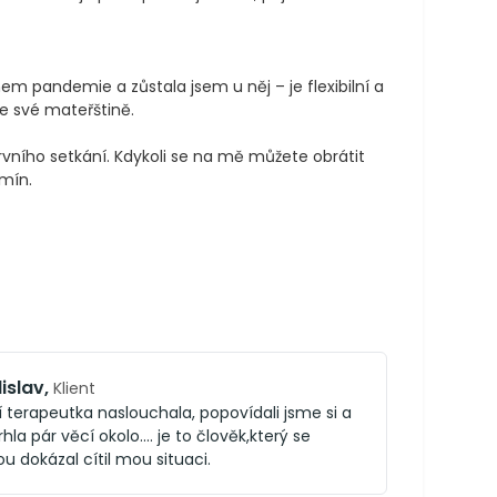
m pandemie a zůstala jsem u něj – je flexibilní a 
ve své mateřštině.

vního setkání. Kdykoli se na mě můžete obrátit 
rmín.
islav
,
Klient
í terapeutka naslouchala, popovídali jsme si a
hla pár věcí okolo.... je to člověk,který se
u dokázal cítil mou situaci.