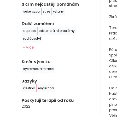
prob
S čím nejčastěji pomáhám
stre
seberozvoj
stres
vztahy
Zkrá
Další zaměření
Tera
deprese
existenciální problémy
Prac
cizí
rodičovství
Více
Páro
Spol
Cíle
Směr výcviku
délk
systemická terapie
cena
O te
Jazyky
Co 
Čeština
Angličtina
Nabí
otev
Poskytuji terapii od roku
plno
2022
pros
Věří