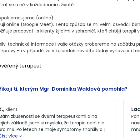
írat se o ně v každodenním životě.

spolupracujeme (online):

uji online (Google Meet). Tento způsob se mi velmi osvědčil běhe
ňuje pracovat i s klienty žijícími v zahraničí, kteří chtějí terapii 
ily, technické informace i vaše otázky probereme na začátku pr
 zprávy – i v případě, že v kalendáři nevidíte žádný vyhovující te
ověřený terapeut
říkají ti, kterým Mgr. Dominika Waldová pomohla?
K.
,
Lad
Klient
Mám zkušenosti se dvěmi terapeutkami a na
Pan
jejich základě jsem si myslela, že terapie není nic
navr
pro mě. Po letech se moje symptomy zhoršily a já
mno
to zkusila znovu. Tentokrát jsem naštěstí narazila
Číst více