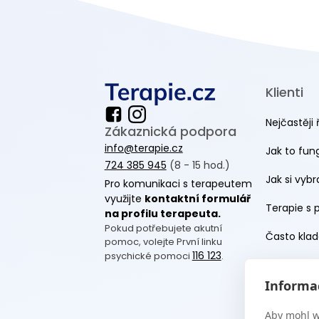
Klienti
Nejčastěji 
Zákaznická podpora
info@terapie.cz
Jak to fun
724 385 945
(8 - 15 hod.)
Jak si vyb
Pro komunikaci s terapeutem
využijte
kontaktní formulář
Terapie s 
na profilu terapeuta.
Pokud potřebujete akutní
Často klad
pomoc, volejte První linku
116 123
psychické pomoci
.
Blog
Informac
Webináře
Aby mohl w