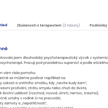
hled
Zkušenosti s terapeutem
(2 názory)
Podmínky 
mně
lvovala jsem dlouhodobý psychoterapeutický výcvik v systemick
psychoterapii. Pracuji pod pravidelnou supervizí a podle etického
ím vám ráda pomohu:

ečně se můžeme podívat například na:

y úzkosti a vnitřního zmatku, kdy „nevíte kudy kam“,

esivní prožívání, ztrátu smyslu nebo chuti do života,

é životní události (rozchod, rozvod, úmrtí, nemoc, trauma),

čné vztahy v rodině či na pracovišti,

ty samoty a „nepatřičnosti“,
