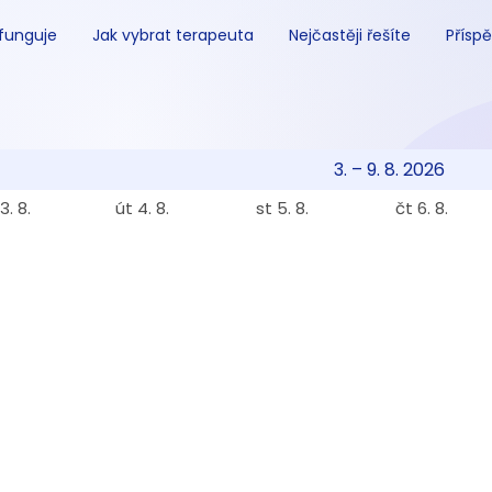
 funguje
Jak vybrat terapeuta
Nejčastěji řešíte
Příspě
3. – 9. 8. 2026
3. 8.
út 4. 8.
st 5. 8.
čt 6. 8.