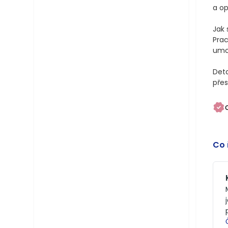
a op
Jak 
Prac
umož
Deta
přes
Co 