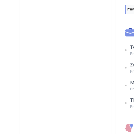
Pře
T
P
Z
P
M
P
T
P