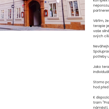
komplex m
neporozum
partnerem
Věřím, že
terapie j
vaše siln
svých cíl
Neváhejte
Spoluprac
potřeby 
Jako ter
individuál
Storno po
hod před 
K dispozi
tram "Pra
náměstí,