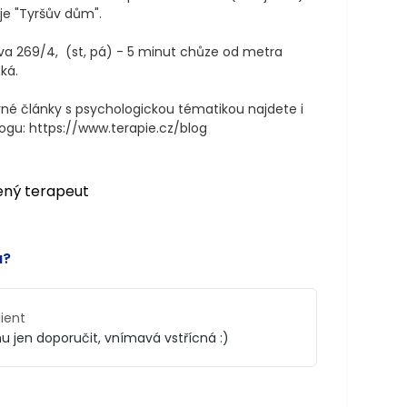
e "Tyršův dům".

a 269/4,  (st, pá) - 5 minut chůze od metra 
á.  

né články s psychologickou tématikou najdete i 
ogu: https://www.terapie.cz/blog

ený terapeut
a?
lient
u jen doporučit, vnímavá vstřícná :)