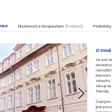
hled
Zkušenosti s terapeutem
(5 názorů)
Podmínky
O mně
Ve své te
dovednost
netradič
klientům 
zdravím,
Věnuji se
friendly.

Častými t
jiné poru