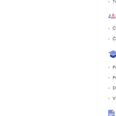
T
Č
Č
P
P
D
V