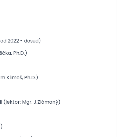
(od 2022 - dosud)
ička, Ph.D.)
m Klimeš, Ph.D.)
 (lektor: Mgr. J.Zlámaný)
á)