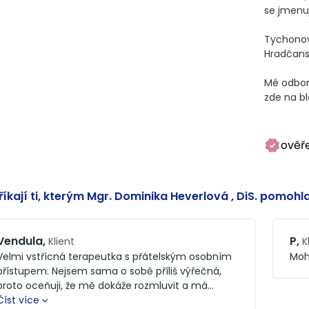
se jmenuj
Tychonov
Hradčansk
Mé odbor
zde na bl
ověř
říkají ti, kterým Mgr. Dominika Heverlová , DiS. pomohl
Vendula
,
P
,
Klient
K
Velmi vstřícná terapeutka s přátelským osobním
Moh
přístupem. Nejsem sama o sobě příliš výřečná,
proto oceňuji, že mě dokáže rozmluvit a má
trpělivost, když mi chybí slova.
Číst více