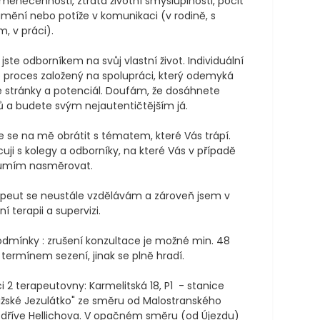
éněcennosti, ztráta životní smysluplnosti, pocit 
ění nebo potíže v komunikaci (v rodině, s 
, v práci).

 jste odborníkem na svůj vlastní život. Individuální 
e proces založený na spolupráci, který odemyká 
é stránky a potenciál. Doufám, že dosáhnete 
ů a budete svým nejautentičtějším já.

 se na mě obrátit s tématem, které Vás trápí. 
uji s kolegy a odborníky, na které Vás v případě 
umím nasměrovat.

apeut se neustále vzdělávám a zároveň jsem v 
ní terapii a supervizi. 

dmínky : zrušení konzultace je možné min. 48 
termínem sezení, jinak se plně hradí.

ci 2 terapeutovny: Karmelitská 18, P1  - stanice 
žské Jezulátko" ze směru od Malostranského 
 dříve Hellichova. V opačném směru (od Újezdu) 