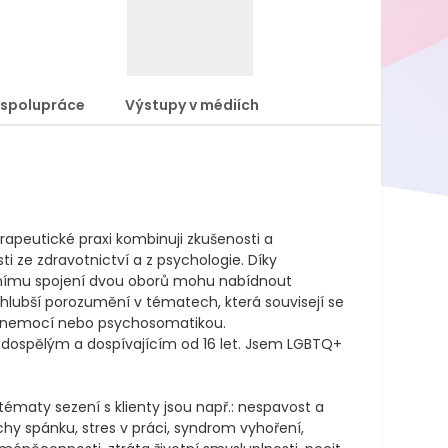
 spolupráce
Výstupy v médiích
rapeutické praxi kombinuji zkušenosti a 
i ze zdravotnictví a z psychologie. Díky 
nímu spojení dvou oborů mohu nabídnout 
hlubší porozumění v tématech, která souvisejí se 
 nemocí nebo psychosomatikou. 

 dospělým a dospívajícím od 16 let. Jsem LGBTQ+ 
ématy sezení s klienty jsou např.: nespavost a 
chy spánku, stres v práci, syndrom vyhoření, 