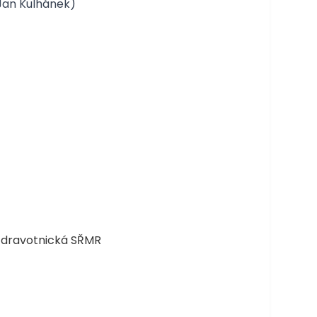
 Jan Kulhánek)
 zdravotnická SŘMR