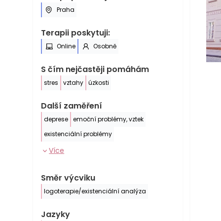
Praha
Terapii poskytuji:
Online
Osobně
S čím nejčastěji pomáhám
stres
vztahy
úzkosti
Další zaměření
deprese
emoční problémy, vztek
existenciální problémy
Více
Směr výcviku
logoterapie/existenciální analýza
Jazyky