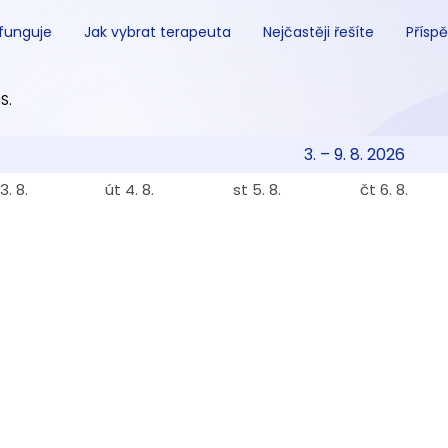
 funguje
Jak vybrat terapeuta
Nejčastěji řešíte
Příspě
S.
3. – 9. 8. 2026
3. 8.
út 4. 8.
st 5. 8.
čt 6. 8.