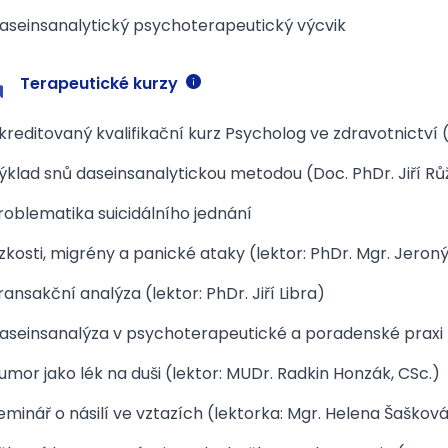
aseinsanalytický psychoterapeutický výcvik
Terapeutické kurzy
kreditovaný kvalifikační kurz Psycholog ve zdravotnictví 
ýklad snů daseinsanalytickou metodou (Doc. PhDr. Jiří Růž
roblematika suicidálního jednání
zkosti, migrény a panické ataky (lektor: PhDr. Mgr. Jeroný
ransakční analýza (lektor: PhDr. Jiří Libra)
aseinsanalýza v psychoterapeutické a poradenské praxi II
umor jako lék na duši (lektor: MUDr. Radkin Honzák, CSc.)
eminář o násilí ve vztazích (lektorka: Mgr. Helena Šaškov