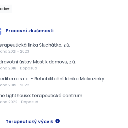
vodem
Pracovní zkušenosti
erapeutická linka Sluchátko, z.ú.
raha
2021
-
2023
dravotní ústav Most k domovu, z.ú.
raha
2018
-
Doposud
editerra s.r.o. - Rehabilitační klinika Malvazinky
raha
2019
-
2022
he Lighthouse: terapeutické centrum
raha
2022
-
Doposud
Terapeutický výcvik