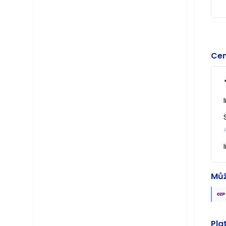
Cen
Můž
Pla