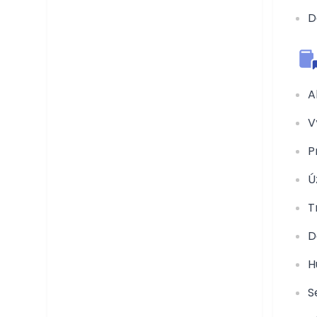
D
A
V
P
Ú
T
D
H
S