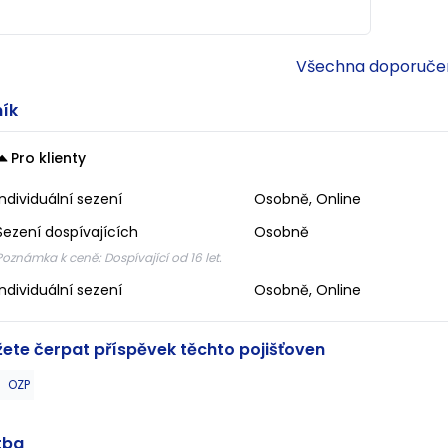
Všechna doporuče
ík
Pro klienty
Individuální sezení
Osobně, Online
Sezení dospívajících
Osobně
Poznámka k ceně:
Dospívající od 16 let.
Individuální sezení
Osobně, Online
ete čerpat příspěvek těchto pojišťoven
OZP
tba