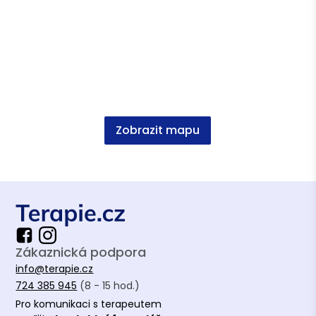
Místo terapeuta, Institut pro gestalt a
psychosyntézu
Process and archetypes, Institut pro gestalt
a psychosyntézu
Gestalt a dialog, Institut pro gestalt a
psychosyntézu
Zobrazit mapu
Taneční terapie, Pražská škola
psychosociální studií
Existenciální psychoterapie, INSTEP
Academy
Trauma a traumatická krize, INSTEP
Zákaznická podpora
Academy
info@terapie.cz
Úvod do Biosyntézy, INSTEP Academy
724 385 945
(8 - 15 hod.)
Mindfulness, INSTEP Academy
Pro komunikaci s terapeutem