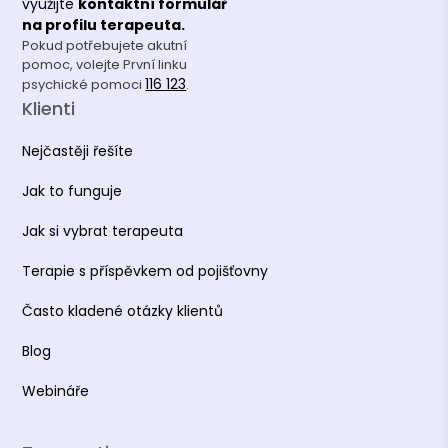
využijte
kontaktní formulář
Sny naživo, INSTEP Academy
na profilu terapeuta.
Pokud potřebujete akutní
Improvizující terapeut, INSTEP Academy
pomoc, volejte První linku
116 123
psychické pomoci
.
Focusing, Karel Kopřiva
Klienti
Rozvojová skupina Pesso Boyden, Yvonna
Lucká, Luboš Kobrle (sebezkušenost)
Nejčastěji řešíte
Jak to funguje
Asociace terapeutů
Jak si vybrat terapeuta
Česká asociace pro psychoterapii (ČAP)
Terapie s příspěvkem od pojišťovny
Vzdělání
Často kladené otázky klientů
Blog
Pedagogická fakulta Univerzity Karlovy
Webináře