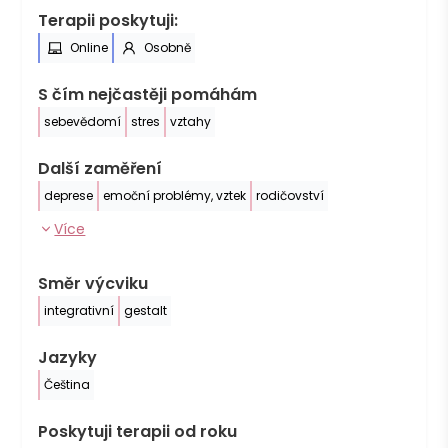
Terapii poskytuji:
Online
Osobně
S čím nejčastěji pomáhám
sebevědomí
stres
vztahy
Další zaměření
deprese
emoční problémy, vztek
rodičovství
Více
Směr výcviku
integrativní
gestalt
Jazyky
Čeština
Poskytuji terapii od roku