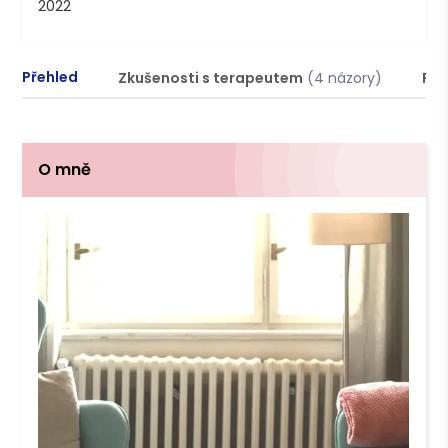
2022
Přehled
Zkušenosti s terapeutem
(4 názory)
Pod
O mně