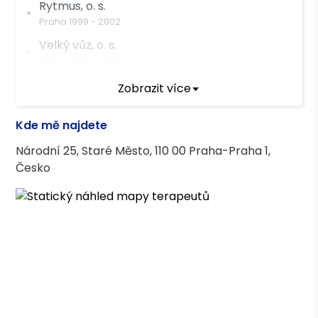
Rytmus, o. s.
Praha
1999
-
2002
Velký vůz, o. s.
Praha
1999
-
2005
Zobrazit více
Terapeutický výcvik
Kde mě najdete
Integrativní a gestalt terapie, INSTEP, s. r. o.
Národní 25, Staré Město, 110 00 Praha-Praha 1,
Česko
Terapeutické kurzy
Gestalt proces, Institut pro gestalt a
psychosyntézu
Contact mechanism, Institut pro gestalt a
psychosyntézu
Dialog a kontext, Institut pro gestalt a
psychosyntézu