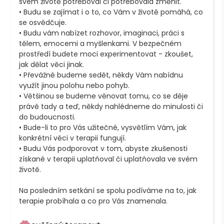
svém životě potřeboval či potřebovala změnit. 

• Budu se zajímat i o to, co Vám v životě pomáhá, co 
se osvědčuje.

• Budu vám nabízet rozhovor, imaginaci, práci s 
tělem, emocemi a myšlenkami. V bezpečném 
prostředí budete moci experimentovat - zkoušet, 
jak dělat věci jinak.

• Převážně budeme sedět, někdy Vám nabídnu 
využít jinou polohu nebo pohyb.

• Většinou se budeme věnovat tomu, co se děje 
právě tady a teď, někdy nahlédneme do minulosti či 
do budoucnosti.

• Bude-li to pro Vás užitečné, vysvětlím Vám, jak 
konkrétní věci v terapii fungují.

• Budu Vás podporovat v tom, abyste zkušenosti 
získané v terapii uplatňoval či uplatňovala ve svém 
životě.

Na posledním setkání se spolu podíváme na to, jak 
terapie probíhala a co pro Vás znamenala.