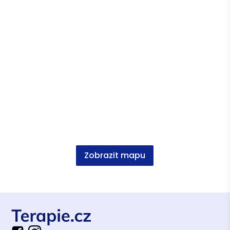
Vzdělání
Sociální pedagogika a poradenství, Mgr. FF
MU Brno
Výstupy v médiích
Zobrazit mapu
I rodiče jsou nedospělí
Video
•
YouTube