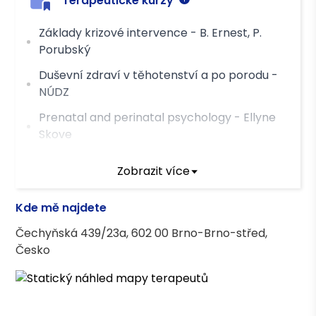
Terapeutické kurzy
Základy krizové intervence - B. Ernest, P.
Porubský
Duševní zdraví v těhotenství a po porodu -
NÚDZ
Prenatal and perinatal psychology - Ellyne
Skove
Model růstu Virginie Satirové
Zobrazit více
Autogenní trénink
Kde mě najdete
Kurz základů pro psychoterapeutickou práci
s genderově, sexuálně a vztahově
Čechyňská 439/23a, 602 00 Brno-Brno-střed,
rozmanitou klientelou
Česko
Asociace terapeutů
Česká asociace pro psychoterapii (ČAP)