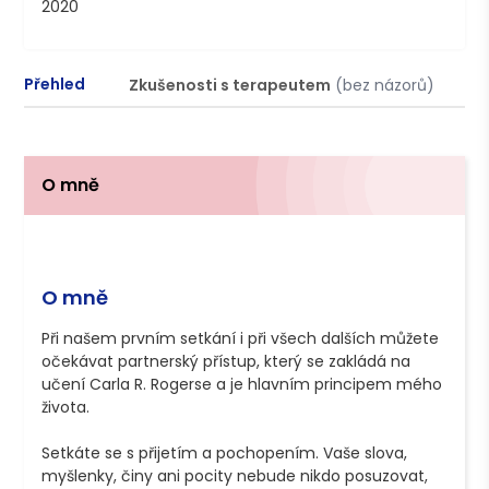
2020
Přehled
Zkušenosti s terapeutem
(bez názorů)
P
O mně
O mně
Při našem prvním setkání i při všech dalších můžete 
očekávat partnerský přístup, který se zakládá na 
učení Carla R. Rogerse a je hlavním principem mého 
života.

Setkáte se s přijetím a pochopením. Vaše slova, 
myšlenky, činy ani pocity nebude nikdo posuzovat, 