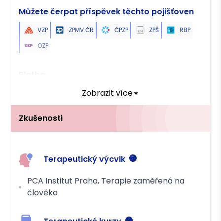
Můžete čerpat příspěvek těchto pojišťoven
VZP
ZPMV ČR
ČPZP
ZPŠ
RBP
OZP
Platba
Zobrazit více
Převodem
Zkušenosti
Terapeutický výcvik
PCA Institut Praha, Terapie zaměřená na
člověka