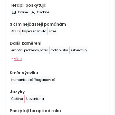
Terapii poskytuji:
Online
Osobně
S čím nejčastěji pomáhám
ADHD
hypersenzitivita
stres
Další zaměření
emoční problémy, vztek
rodičovství
seberozvoj
Více
Směr výcviku
humanistická/Rogersovská
Jazyky
Čeština
Slovenština
Poskytuji terapii od roku