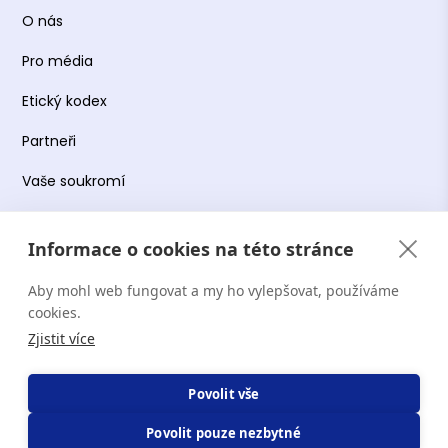
O nás
Pro média
Etický kodex
Partneři
Vaše soukromí
Práce s osobními údaji
Informace o cookies na této stránce
Obchodní podmínky
Aby mohl web fungovat a my ho vylepšovat, používáme
Podmínky používání platformy
cookies.
Zjistit více
Copyright Terapie CZ s.r.o. 2026. Všechna práva
Povolit vše
vyhrazena. Web provozuje Terapie CZ s.r.o. IČO:
Povolit pouze nezbytné
19644078.