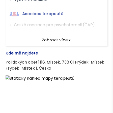
Asociace terapeutů
Česká asociace pro psychoterapii (ČAP)
Vzdělání
Zobrazit více
Pedagogika - sociální práce, PdF, UPOL
Kde mě najdete
Politických obětí 118, Místek, 738 01 Frýdek-Místek-
Frýdek-Místek 1, Česko