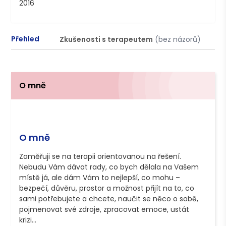
2016
Přehled
Zkušenosti s terapeutem
(bez názorů)
P
O mně
O mně
Zaměřuji se na terapii orientovanou na řešení. 
Nebudu Vám dávat rady, co bych dělala na Vašem 
místě já, ale dám Vám to nejlepší, co mohu – 
bezpečí, důvěru, prostor a možnost přijít na to, co 
sami potřebujete a chcete, naučit se něco o sobě, 
pojmenovat své zdroje, zpracovat emoce, ustát 
krizi… 